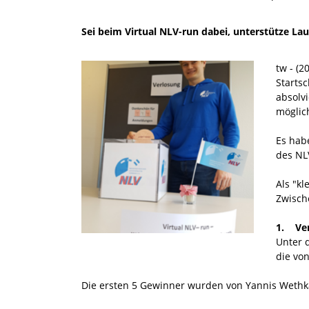
Sei beim Virtual NLV-run dabei, unterstütze Lau
tw - (2
Starts
absolv
möglic
Es habe
des NL
Als "k
Zwisch
1. Ver
Unter 
die von
Die ersten 5 Gewinner wurden von Yannis Wethka