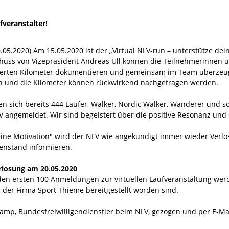
fveranstalter!
0.05.2020) Am 15.05.2020 ist der „Virtual NLV-run – unterstütze de
chuss von Vizepräsident Andreas Ull können die Teilnehmerinnen 
ierten Kilometer dokumentieren und gemeinsam im Team überzeug
h und die Kilometer können rückwirkend nachgetragen werden.
n sich bereits 444 Läufer, Walker, Nordic Walker, Wanderer und so
V angemeldet. Wir sind begeistert über die positive Resonanz und
leine Motivation" wird der NLV wie angekündigt immer wieder Ver
enstand informieren.
losung am 20.05.2020
den ersten 100 Anmeldungen zur virtuellen Laufveranstaltung werde
 der Firma Sport Thieme bereitgestellt worden sind.
mp, Bundesfreiwilligendienstler beim NLV, gezogen und per E-Mai