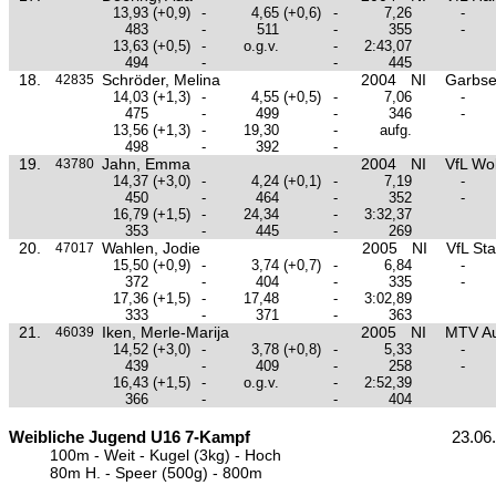
13,93
(+0,9)
-
4,65
(+0,6)
-
7,26
-
483
-
511
-
355
-
13,63
(+0,5)
-
o.g.v.
-
2:43,07
494
-
-
445
18.
Schröder, Melina
2004
NI
Garbse
42835
14,03
(+1,3)
-
4,55
(+0,5)
-
7,06
-
475
-
499
-
346
-
13,56
(+1,3)
-
19,30
-
aufg.
498
-
392
-
19.
Jahn, Emma
2004
NI
VfL Wo
43780
14,37
(+3,0)
-
4,24
(+0,1)
-
7,19
-
450
-
464
-
352
-
16,79
(+1,5)
-
24,34
-
3:32,37
353
-
445
-
269
20.
Wahlen, Jodie
2005
NI
VfL St
47017
15,50
(+0,9)
-
3,74
(+0,7)
-
6,84
-
372
-
404
-
335
-
17,36
(+1,5)
-
17,48
-
3:02,89
333
-
371
-
363
21.
Iken, Merle-Marija
2005
NI
MTV Au
46039
14,52
(+3,0)
-
3,78
(+0,8)
-
5,33
-
439
-
409
-
258
-
16,43
(+1,5)
-
o.g.v.
-
2:52,39
366
-
-
404
Weibliche Jugend U16 7-Kampf
23.06
100m - Weit - Kugel (3kg) - Hoch
80m H. - Speer (500g) - 800m