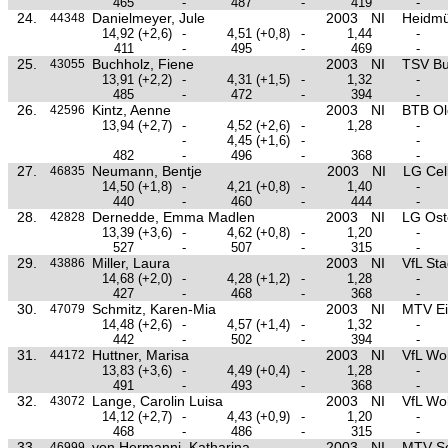
465
-
487
-
419
-
24.
Danielmeyer, Jule
2003
NI
Heidmü
44348
14,92
(+2,6)
-
4,51
(+0,8)
-
1,44
-
411
-
495
-
469
-
25.
Buchholz, Fiene
2003
NI
TSV Bu
43055
13,91
(+2,2)
-
4,31
(+1,5)
-
1,32
-
485
-
472
-
394
-
26.
Kintz, Aenne
2003
NI
BTB Ol
42596
13,94
(+2,7)
-
4,52
(+2,6)
-
1,28
-
-
4,45
(+1,6)
-
-
482
-
496
-
368
-
27.
Neumann, Bentje
2003
NI
LG Cel
46835
14,50
(+1,8)
-
4,21
(+0,8)
-
1,40
-
440
-
460
-
444
-
28.
Dernedde, Emma Madlen
2003
NI
LG Ost
42828
13,39
(+3,6)
-
4,62
(+0,8)
-
1,20
-
527
-
507
-
315
-
29.
Miller, Laura
2003
NI
VfL St
43886
14,68
(+2,0)
-
4,28
(+1,2)
-
1,28
-
427
-
468
-
368
-
30.
Schmitz, Karen-Mia
2003
NI
MTV Ei
47079
14,48
(+2,6)
-
4,57
(+1,4)
-
1,32
-
442
-
502
-
394
-
31.
Huttner, Marisa
2003
NI
VfL Wo
44172
13,83
(+3,6)
-
4,49
(+0,4)
-
1,28
-
491
-
493
-
368
-
32.
Lange, Carolin Luisa
2003
NI
VfL Wo
43072
14,12
(+2,7)
-
4,43
(+0,9)
-
1,20
-
468
-
486
-
315
-
33.
von Hermanni, Katharina
2003
NI
MTV S
46999