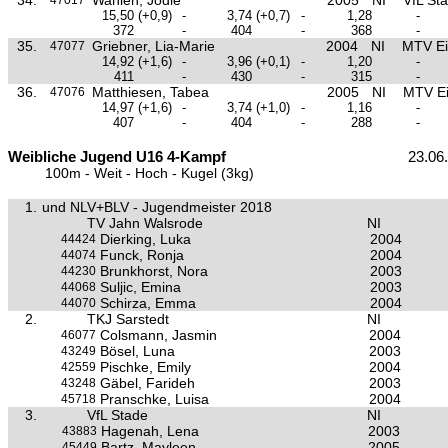
34.
Wahlen, Jodie
2005
NI
VfL St
47017
15,50
(+0,9)
-
3,74
(+0,7)
-
1,28
-
372
-
404
-
368
-
35.
Griebner, Lia-Marie
2004
NI
MTV Ei
47077
14,92
(+1,6)
-
3,96
(+0,1)
-
1,20
-
411
-
430
-
315
-
36.
Matthiesen, Tabea
2005
NI
MTV Ei
47076
14,97
(+1,6)
-
3,74
(+1,0)
-
1,16
-
407
-
404
-
288
-
Weibliche Jugend U16 4-Kampf
23.06
100m - Weit - Hoch - Kugel (3kg)
1.
und NLV+BLV - Jugendmeister 2018
TV Jahn Walsrode
NI
Dierking, Luka
2004
44424
Funck, Ronja
2004
44074
Brunkhorst, Nora
2003
44230
Suljic, Emina
2003
44068
Schirza, Emma
2004
44070
2.
TKJ Sarstedt
NI
Colsmann, Jasmin
2004
46077
Bösel, Luna
2003
43249
Pischke, Emily
2004
42559
Gäbel, Farideh
2003
43248
Pranschke, Luisa
2004
45718
3.
VfL Stade
NI
Hagenah, Lena
2003
43883
Bartz, Mayleen
2005
45449