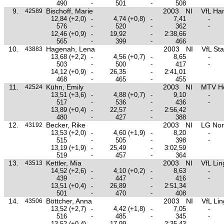
490
-
501
-
508
9.
Bischoff, Marie
2003
NI
VfL Ha
42589
12,84
(+2,0)
-
4,74
(+0,8)
-
7,41
-
576
-
520
-
362
-
12,46
(+0,9)
-
19,92
-
2:38,66
565
-
399
-
466
10.
Hagenah, Lena
2003
NI
VfL St
43883
13,68
(+2,2)
-
4,56
(+0,7)
-
8,65
-
503
-
500
-
417
-
14,12
(+0,9)
-
26,35
-
2:41,01
468
-
465
-
455
11.
Kühn, Emily
2003
NI
MTV H
42524
13,51
(+3,6)
-
4,88
(+0,7)
-
9,10
-
517
-
536
-
436
-
13,89
(+0,4)
-
22,57
-
2:56,42
480
-
427
-
388
12.
Becker, Rike
2003
NI
LG Nor
43192
13,53
(+2,0)
-
4,60
(+1,9)
-
8,20
-
515
-
505
-
398
-
13,19
(+1,9)
-
25,49
-
3:02,59
519
-
457
-
364
13.
Kettler, Mia
2003
NI
VfL Li
43513
14,52
(+2,6)
-
4,10
(+0,2)
-
8,63
-
439
-
447
-
416
-
13,51
(+0,4)
-
26,89
-
2:51,34
501
-
470
-
408
14.
Böttcher, Anna
2003
NI
VfL Li
43506
13,52
(+2,7)
-
4,42
(+1,8)
-
7,05
-
516
-
485
-
345
-
13,52
(+0,4)
-
17,99
-
2:35,43