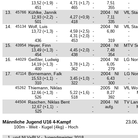
13,52
(+1,9)
-
4,71
(+1,7)
-
7,51
-
451
-
465
-
355
-
13.
Kühlke, Jannik
2004
NI
VfL St
45766
12,93
(+2,2)
-
4,27
(+0,9)
-
7,11
-
501
-
418
-
335
-
14.
Wolf, Luis
2004
NI
VfL St
45134
13,72
(+1,3)
-
4,59
(+2,5)
-
6,80
-
-
4,31
(+2,0)
-
-
436
-
453
-
319
-
15.
Heyer, Finn
2004
NI
MTV S
43954
13,49
(+1,3)
-
4,45
(+2,0)
-
7,48
-
454
-
438
-
354
-
16.
Geißler, Ludwig
2004
NI
LG Nor
44029
14,19
(+1,3)
-
3,78
(+1,2)
-
6,05
-
400
-
362
-
279
-
17.
Bornemann, Falk
2004
NI
LG Nor
47114
15,53
(+1,1)
-
3,45
(+1,0)
-
6,43
-
310
-
322
-
300
-
Thiemann, Niklas
2005
NI
VfL Wo
45262
12,66
(+1,3)
-
5,22
(+1,6)
-
8,27
-
526
-
518
-
392
-
Raschen, Niklas Bent
2004
NI
TV La
44504
12,67
(+1,1)
-
-
aufg.
-
525
-
-
-
Männliche Jugend U16 4-Kampf
23.06
100m - Weit - Kugel (4kg) - Hoch
1.
und NLV+BLV - Jugendmeister 2018