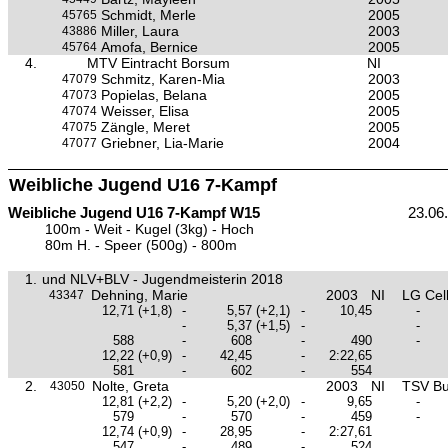
Schmidt, Merle
2005
45765
Miller, Laura
2003
43886
Amofa, Bernice
2005
45764
4.
MTV Eintracht Borsum
NI
Schmitz, Karen-Mia
2003
47079
Popielas, Belana
2005
47073
Weisser, Elisa
2005
47074
Zängle, Meret
2005
47075
Griebner, Lia-Marie
2004
47077
Weibliche Jugend U16 7-Kampf
Weibliche Jugend U16 7-Kampf W15
23.06
100m - Weit - Kugel (3kg) - Hoch
80m H. - Speer (500g) - 800m
1.
und NLV+BLV - Jugendmeisterin 2018
Dehning, Marie
2003
NI
LG Cel
43347
12,71
(+1,8)
-
5,57
(+2,1)
-
10,45
-
-
5,37
(+1,5)
-
-
588
-
608
-
490
-
12,22
(+0,9)
-
42,45
-
2:22,65
581
-
602
-
554
2.
Nolte, Greta
2003
NI
TSV Bu
43050
12,81
(+2,2)
-
5,20
(+2,0)
-
9,65
-
579
-
570
-
459
-
12,74
(+0,9)
-
28,95
-
2:27,61
547
-
489
-
524