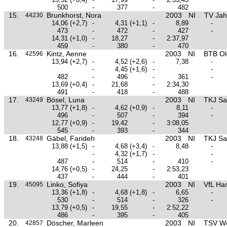
500
-
377
-
482
15.
Brunkhorst, Nora
2003
NI
TV Jah
44230
14,06
(+2,7)
-
4,31
(+1,1)
-
8,89
-
473
-
472
-
427
-
14,31
(+1,0)
-
18,27
-
2:37,97
459
-
380
-
470
16.
Kintz, Aenne
2003
NI
BTB Ol
42596
13,94
(+2,7)
-
4,52
(+2,6)
-
7,38
-
-
4,45
(+1,6)
-
-
482
-
496
-
361
-
13,69
(+0,4)
-
21,68
-
2:34,30
491
-
418
-
488
17.
Bösel, Luna
2003
NI
TKJ Sa
43249
13,77
(+1,8)
-
4,62
(+0,9)
-
8,11
-
496
-
507
-
394
-
12,77
(+0,9)
-
19,42
-
3:08,05
545
-
393
-
344
18.
Gäbel, Farideh
2003
NI
TKJ Sa
43248
13,88
(+1,5)
-
4,68
(+3,4)
-
8,48
-
-
4,32
(+1,7)
-
-
487
-
514
-
410
-
14,76
(+0,5)
-
24,25
-
2:53,23
437
-
444
-
401
19.
Linko, Sofiya
2003
NI
VfL Ha
45095
13,36
(+1,8)
-
4,68
(+1,8)
-
6,65
-
530
-
514
-
326
-
13,79
(+0,5)
-
19,55
-
2:52,22
486
-
395
-
405
20.
Döscher, Marleen
2003
NI
TSV W
42857