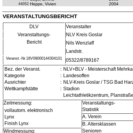
Heppe, Vivien
2004
44052
VERANSTALTUNGSBERICHT
DLV
Veranstalter
Veranstaltungs-
NLV Kreis Goslar
Bericht
Nils Wenzlaff
Landstr.
Veranst.-Nr.18V09000144304101
05322/8789167
Bez. der Veranst.
:
NLV+BLV - Meisterschaft Mehrk
Kategorie
:
Landesoffen
Ausrichter
:
NLV-Kreis Goslar / TSG Bad Har
Wettkampfstätte
:
Stadion
Leichtathletikzentrum, Planstraß
Zeitmessung:
Veranstaltungs-
Statistik
vollautom. elektronisch
A. Verein
Lynx
Finish Lynx
B. Altersklassen
Senioren
Windmessung: