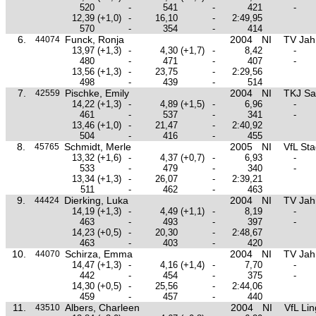
520
-
541
-
421
-
12,39
(+1,0)
-
16,10
-
2:49,95
570
-
354
-
414
6.
Funck, Ronja
2004
NI
TV Jah
44074
13,97
(+1,3)
-
4,30
(+1,7)
-
8,42
-
480
-
471
-
407
-
13,56
(+1,3)
-
23,75
-
2:29,56
498
-
439
-
514
7.
Pischke, Emily
2004
NI
TKJ Sa
42559
14,22
(+1,3)
-
4,89
(+1,5)
-
6,96
-
461
-
537
-
341
-
13,46
(+1,0)
-
21,47
-
2:40,92
504
-
416
-
455
8.
Schmidt, Merle
2005
NI
VfL St
45765
13,32
(+1,6)
-
4,37
(+0,7)
-
6,93
-
533
-
479
-
340
-
13,34
(+1,3)
-
26,07
-
2:39,21
511
-
462
-
463
9.
Dierking, Luka
2004
NI
TV Jah
44424
14,19
(+1,3)
-
4,49
(+1,1)
-
8,19
-
463
-
493
-
397
-
14,23
(+0,5)
-
20,30
-
2:48,67
463
-
403
-
420
10.
Schirza, Emma
2004
NI
TV Jah
44070
14,47
(+1,3)
-
4,16
(+1,4)
-
7,70
-
442
-
454
-
375
-
14,30
(+0,5)
-
25,56
-
2:44,06
459
-
457
-
440
11.
Albers, Charleen
2004
NI
VfL Li
43510