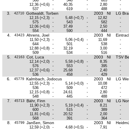
566
-
548
-
605
-
12,36
(+0,6)
-
40,35
-
2,80
-
537
-
619
-
488
-
3.
Gottwaldt, Torben
2003
NI
LG Bra
42710
12,15
(+2,3)
-
5,48
(+0,7)
-
12,82
-
575
-
543
-
582
-
12,06
(+0,6)
-
37,49
-
2,50
-
554
-
590
-
444
-
4.
Ahrens, Joel
2003
NI
Eintrac
43423
11,50
(+2,3)
-
5,06
(+0,4)
-
11,69
-
644
-
501
-
538
-
12,88
(+0,8)
-
32,19
-
3,00
-
509
-
534
-
516
-
5.
Cot, Luca
2003
NI
TSV B
42163
12,14
(+2,0)
-
5,58
(+0,8)
-
8,35
-
576
-
553
-
395
-
12,37
(+0,6)
-
25,68
-
2,40
-
536
-
458
-
429
-
6.
Kalmbach, Jodocus
2003
NI
LG Wes
45779
12,55
(+2,3)
-
5,14
(+0,0)
-
10,08
-
536
-
509
-
472
-
12,15
(+0,8)
-
24,61
-
2,80
-
548
-
445
-
488
-
7.
Bähr, Finn
2003
NI
LG Nor
45713
11,90
(+2,3)
-
5,19
(+0,4)
-
8,21
-
600
-
515
-
389
-
11,81
(+0,6)
-
20,52
-
2,00
-
568
-
391
-
364
-
8.
Janßen, Simon
2003
NI
Heidmü
45799
12,59
(+2,0)
-
4,68
(+0,5)
-
7,91
-