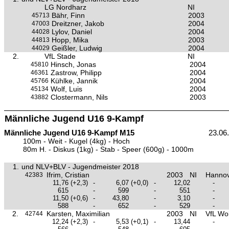
LG Nordharz
NI
Bähr, Finn
2003
45713
Dreitzner, Jakob
2004
47003
Lylov, Daniel
2004
44028
Hopp, Mika
2003
44813
Geißler, Ludwig
2004
44029
2.
VfL Stade
NI
Hinsch, Jonas
2004
45810
Zastrow, Philipp
2004
46361
Kühlke, Jannik
2004
45766
Wolf, Luis
2004
45134
Clostermann, Nils
2003
43882
Männliche Jugend U16 9-Kampf
Männliche Jugend U16 9-Kampf M15
23.06
100m - Weit - Kugel (4kg) - Hoch
80m H. - Diskus (1kg) - Stab - Speer (600g) - 1000m
1.
und NLV+BLV - Jugendmeister 2018
Ifrim, Cristian
2003
NI
Hannov
42383
11,76
(+2,3)
-
6,07
(+0,0)
-
12,02
-
615
-
599
-
551
-
11,50
(+0,6)
-
43,80
-
3,10
-
588
-
652
-
529
-
2.
Karsten, Maximilian
2003
NI
VfL Wo
42744
12,24
(+2,3)
-
5,53
(+0,1)
-
13,44
-