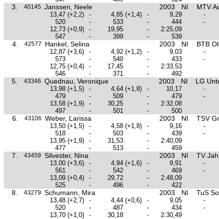
3.
Janssen, Neele
2003
NI
MTV Au
40145
13,47
(+2,2)
-
4,85
(+1,4)
-
9,29
-
520
-
533
-
444
-
12,73
(+0,9)
-
19,95
-
2:25,09
547
-
399
-
539
4.
Hankel, Selina
2003
NI
BTB Ol
42577
12,87
(+3,6)
-
4,92
(+1,2)
-
9,03
-
573
-
540
-
433
-
12,75
(+0,4)
-
17,45
-
2:33,53
546
-
371
-
492
5.
Quednau, Veronique
2003
NI
LG Unt
43346
13,98
(+1,5)
-
4,64
(+1,8)
-
10,17
-
479
-
509
-
479
-
13,58
(+1,9)
-
30,25
-
2:32,08
497
-
501
-
500
6.
Weber, Larissa
2003
NI
TSV Gn
43106
13,50
(+1,5)
-
4,58
(+1,8)
-
9,16
-
518
-
503
-
439
-
13,95
(+1,9)
-
31,53
-
2:40,09
477
-
513
-
459
7.
Silvester, Nina
2003
NI
TV Jah
43459
13,00
(+3,6)
-
4,94
(+1,6)
-
9,91
-
561
-
542
-
469
-
13,09
(+0,4)
-
29,72
-
2:48,09
525
-
496
-
422
8.
Schumann, Mira
2003
NI
TuS So
43279
13,48
(+2,7)
-
4,44
(+0,6)
-
9,05
-
520
-
487
-
434
-
13,70
(+1,0)
-
30,18
-
2:30,49