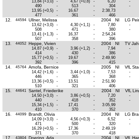
13,84
(+3,0)
-
4,67
(+0,8)
-
6,20
-
490
-
513
-
304
-
13,95
(+0,5)
-
16,67
-
2:38,73
477
-
361
-
466
12.
Ullner, Melissa
2004
NI
LG Pei
44594
13,62
(+3,0)
-
4,30
(+1,1)
-
7,80
-
508
-
471
-
380
-
13,41
(+1,3)
-
16,37
-
2:54,24
507
-
358
-
396
13.
Heppe, Vivien
2004
NI
TV Jah
44052
14,87
(+0,9)
-
3,96
(+1,2)
-
7,94
-
414
-
430
-
386
-
15,77
(+0,5)
-
19,67
-
2:49,90
392
-
396
-
415
14.
Amofa, Bernice
2005
NI
VfL St
45764
14,42
(+1,6)
-
3,44
(+1,0)
-
7,53
-
446
-
365
-
368
-
13,36
(+0,5)
-
13,51
-
2:51,90
510
-
321
-
406
15.
Santel, Friederike
2004
NI
VfL Li
44641
14,50
(+3,0)
-
3,86
(+0,5)
-
7,20
-
440
-
418
-
352
-
15,34
(+1,5)
-
17,41
-
3:05,99
410
-
370
-
352
16.
Brandt, Olivia
2004
NI
LG Bra
44099
14,09
(+3,0)
-
4,56
(+0,3)
-
6,52
-
471
-
500
-
320
-
16,29
(+0,5)
-
17,36
-
2:49,19
371
-
370
-
418
17.
Doering, Ada
2004
NI
VfL Ha
43804