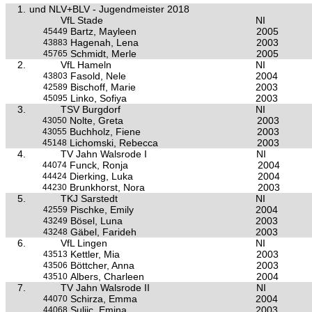
1.
und NLV+BLV - Jugendmeister 2018
VfL Stade
NI
Bartz, Mayleen
2005
45449
Hagenah, Lena
2003
43883
Schmidt, Merle
2005
45765
2.
VfL Hameln
NI
Fasold, Nele
2004
43803
Bischoff, Marie
2003
42589
Linko, Sofiya
2003
45095
3.
TSV Burgdorf
NI
Nolte, Greta
2003
43050
Buchholz, Fiene
2003
43055
Lichomski, Rebecca
2003
45148
4.
TV Jahn Walsrode I
NI
Funck, Ronja
2004
44074
Dierking, Luka
2004
44424
Brunkhorst, Nora
2003
44230
5.
TKJ Sarstedt
NI
Pischke, Emily
2004
42559
Bösel, Luna
2003
43249
Gäbel, Farideh
2003
43248
6.
VfL Lingen
NI
Kettler, Mia
2003
43513
Böttcher, Anna
2003
43506
Albers, Charleen
2004
43510
7.
TV Jahn Walsrode II
NI
Schirza, Emma
2004
44070
Suljic, Emina
2003
44068