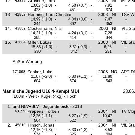
12.
Grosche, Lars
2003
NI
MTV S
43822
13,82
(+1,0)
-
4,58
(+0,7)
-
7,91
-
428
-
451
-
374
-
13.
Henning, Lars Christian
2003
NI
TSV W
42852
14,99
(+1,0)
-
4,04
(+0,0)
-
7,47
-
344
-
392
-
353
-
14.
Clostermann, Nils
2003
NI
VfL St
43882
14,21
(+1,0)
-
4,24
(+0,1)
-
7,28
-
398
-
414
-
344
-
15.
Miller, Lukas
2003
NI
VfL St
43884
15,86
(+1,0)
-
3,61
(-0,3)
-
6,26
-
290
-
342
-
291
-
Außer Wertung
Zenker, Luke
2003
NO
ART Dü
171068
11,87
(+2,0)
-
5,80
(+1,1)
-
11,80
-
604
-
574
-
543
-
Männliche Jugend U16 4-Kampf M14
23.06
100m - Weit - Kugel (4kg) - Hoch
1.
und NLV+BLV - Jugendmeister 2018
Prepens, Torben
2004
NI
TV Clo
43159
12,26
(+1,1)
-
5,27
(+1,9)
-
10,47
-
564
-
522
-
489
-
2.
Hinsch, Jonas
2004
NI
VfL St
45810
12,16
(+1,3)
-
5,30
(+1,3)
-
8,53
-
574
-
525
-
404
-