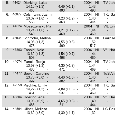
5.
Dierking, Luka
2004
NI
TV Jah
44424
14,19
(+1,3)
-
4,49
(+1,1)
-
1,48
-
463
-
493
-
493
-
6.
Colsmann, Jasmin
2004
NI
TKJ Sa
46077
13,07
(+1,6)
-
4,23
(+1,2)
-
1,40
-
555
-
463
-
444
-
7.
Moszczynski, Pia
2004
NI
VfL Ei
44624
13,24
(+1,6)
-
4,21
(+0,7)
-
1,44
-
540
-
460
-
469
-
8.
Schröder, Melina
2004
NI
Garbse
42835
14,03
(+1,3)
-
4,55
(+0,5)
-
1,52
-
475
-
499
-
517
-
9.
Fasold, Nele
2004
NI
VfL Ha
43803
13,62
(+1,3)
-
4,54
(+0,7)
-
1,44
-
508
-
498
-
469
-
10.
Funck, Ronja
2004
NI
TV Jah
44074
13,97
(+1,3)
-
4,30
(+1,7)
-
1,44
-
480
-
471
-
469
-
11.
Bewer, Caroline
2004
NI
TuS Al
44477
13,73
(+3,0)
-
4,40
(+1,6)
-
1,40
-
499
-
482
-
444
-
12.
Pischke, Emily
2004
NI
TKJ Sa
42559
14,22
(+1,3)
-
4,89
(+1,5)
-
1,44
-
461
-
537
-
469
-
13.
Doering, Ada
2004
NI
VfL Ha
43804
13,93
(+0,9)
-
4,65
(+0,6)
-
1,40
-
483
-
511
-
444
-
14.
Ullner, Melissa
2004
NI
LG Pei
44594
13,62
(+3,0)
-
4,30
(+1,1)
-
1,32
-