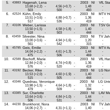
5.
Hagenah, Lena
2003
NI
VfL St
43883
13,68
(+2,2)
-
4,56
(+0,7)
-
1,48
-
503
-
500
-
493
-
6.
Kühn, Emily
2003
NI
MTV H
42524
13,51
(+3,6)
-
4,88
(+0,7)
-
1,36
-
517
-
536
-
419
-
7.
Weber, Larissa
2003
NI
TSV Gn
43106
13,50
(+1,5)
-
4,58
(+1,8)
-
1,40
-
518
-
503
-
444
-
8.
Silvester, Nina
2003
NI
TV Jah
43459
13,00
(+3,6)
-
4,94
(+1,6)
-
1,20
-
561
-
542
-
315
-
9.
Geis, Emilie
2003
NI
MTV Au
45795
14,04
(+2,2)
-
4,61
(+1,3)
-
1,44
-
475
-
506
-
469
-
10.
Bischoff, Marie
2003
NI
VfL Ha
42589
12,84
(+2,0)
-
4,74
(+0,8)
-
1,36
-
576
-
520
-
419
-
11.
Becker, Rike
2003
NI
LG Nor
43192
13,53
(+2,0)
-
4,60
(+1,9)
-
1,40
-
515
-
505
-
444
-
12.
Quednau, Veronique
2003
NI
LG Unt
43346
13,98
(+1,5)
-
4,64
(+1,8)
-
1,32
-
479
-
509
-
394
-
13.
Sur, Charlotte
2003
NI
LAV M
43385
13,64
(+3,6)
-
4,84
(+1,0)
-
1,44
-
506
-
531
-
469
-
14.
Brunkhorst, Nora
2003
NI
TV Jah
44230
14,06
(+2,7)
-
4,31
(+1,1)
-
1,40
-