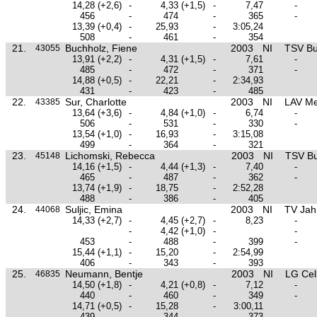
14,28
(+2,6)
-
4,33
(+1,5)
-
7,47
-
456
-
474
-
365
-
13,39
(+0,4)
-
25,93
-
3:05,24
508
-
461
-
354
21.
Buchholz, Fiene
2003
NI
TSV Bu
43055
13,91
(+2,2)
-
4,31
(+1,5)
-
7,61
-
485
-
472
-
371
-
14,88
(+0,5)
-
22,21
-
2:34,93
431
-
423
-
485
22.
Sur, Charlotte
2003
NI
LAV M
43385
13,64
(+3,6)
-
4,84
(+1,0)
-
6,74
-
506
-
531
-
330
-
13,54
(+1,0)
-
16,93
-
3:15,08
499
-
364
-
321
23.
Lichomski, Rebecca
2003
NI
TSV Bu
45148
14,16
(+1,5)
-
4,44
(+1,3)
-
7,40
-
465
-
487
-
362
-
13,74
(+1,9)
-
18,75
-
2:52,28
488
-
386
-
405
24.
Suljic, Emina
2003
NI
TV Jah
44068
14,33
(+2,7)
-
4,45
(+2,7)
-
8,23
-
-
4,42
(+1,0)
-
-
453
-
488
-
399
-
15,44
(+1,1)
-
15,20
-
2:54,99
406
-
343
-
393
25.
Neumann, Bentje
2003
NI
LG Cel
46835
14,50
(+1,8)
-
4,21
(+0,8)
-
7,12
-
440
-
460
-
349
-
14,71
(+0,5)
-
15,28
-
3:00,11
439
-
344
-
373