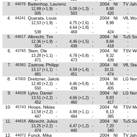
3.
Badenhop, Laurenz
2004
NI
TV Jah
44076
12,89
(+1,9)
-
5,08
(+1,3)
-
8,88
-
505
-
503
-
420
-
4.
Quarata, Louis
2004
NI
VfL Wo
44241
12,53
(+1,9)
-
4,75
(+2,6)
-
8,98
-
-
4,64
(+1,8)
-
-
538
-
469
-
424
-
5.
Albrecht, Tim
2004
NI
TuS So
44617
12,36
(+1,9)
-
4,46
(+1,5)
-
8,84
-
554
-
439
-
418
-
6.
Stein, Ole
2004
NI
TSV W
43765
13,28
(+1,1)
-
4,78
(+0,8)
-
9,32
-
471
-
473
-
439
-
7.
Zastrow, Philipp
2004
NI
VfL St
46361
13,17
(+1,1)
-
4,58
(+1,4)
-
10,11
-
481
-
451
-
474
-
8.
Dreitzner, Jakob
2004
NI
LG Nor
47003
12,40
(+2,2)
-
4,46
(+0,8)
-
8,56
-
550
-
439
-
405
-
9.
Lylov, Daniel
2004
NI
LG Nor
44028
13,51
(+2,2)
-
4,66
(+1,2)
-
8,83
-
452
-
460
-
417
-
10.
Hoops, Niklas
2004
NI
TSV M
45743
13,58
(+2,2)
-
4,89
(+1,1)
-
8,13
-
447
-
484
-
385
-
11.
Albrecht, Julius
2004
NI
TuS So
44616
13,25
(+2,2)
-
4,47
(+1,2)
-
7,20
-
474
-
440
-
340
-
12.
Funck, Mika
2004
NI
TV Jah
44072