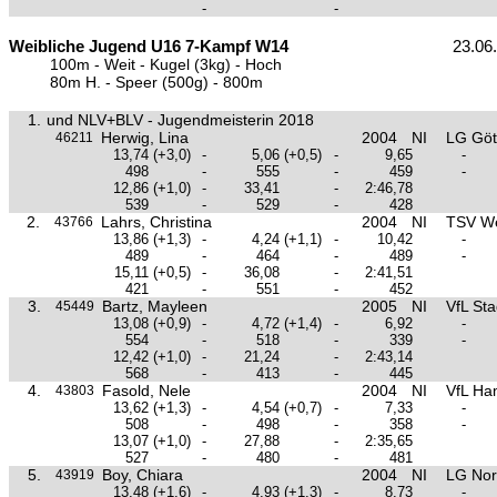
-
-
Weibliche Jugend U16 7-Kampf W14
23.06
100m - Weit - Kugel (3kg) - Hoch
80m H. - Speer (500g) - 800m
1.
und NLV+BLV - Jugendmeisterin 2018
Herwig, Lina
2004
NI
LG Göt
46211
13,74
(+3,0)
-
5,06
(+0,5)
-
9,65
-
498
-
555
-
459
-
12,86
(+1,0)
-
33,41
-
2:46,78
539
-
529
-
428
2.
Lahrs, Christina
2004
NI
TSV W
43766
13,86
(+1,3)
-
4,24
(+1,1)
-
10,42
-
489
-
464
-
489
-
15,11
(+0,5)
-
36,08
-
2:41,51
421
-
551
-
452
3.
Bartz, Mayleen
2005
NI
VfL St
45449
13,08
(+0,9)
-
4,72
(+1,4)
-
6,92
-
554
-
518
-
339
-
12,42
(+1,0)
-
21,24
-
2:43,14
568
-
413
-
445
4.
Fasold, Nele
2004
NI
VfL Ha
43803
13,62
(+1,3)
-
4,54
(+0,7)
-
7,33
-
508
-
498
-
358
-
13,07
(+1,0)
-
27,88
-
2:35,65
527
-
480
-
481
5.
Boy, Chiara
2004
NI
LG Nor
43919
13,48
(+1,6)
-
4,93
(+1,3)
-
8,73
-