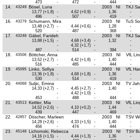
473
-
472
-
444
-
14.
Bösel, Luna
2003
NI
TKJ Sa
43249
13,77
(+1,8)
-
4,62
(+0,9)
-
1,36
-
496
-
507
-
419
-
16.
Schumann, Mira
2003
NI
TuS So
43279
13,48
(+2,7)
-
4,44
(+0,6)
-
1,28
-
520
-
487
-
368
-
17.
Gäbel, Farideh
2003
NI
TKJ Sa
43248
13,88
(+1,5)
-
4,68
(+3,4)
-
1,32
-
-
4,32
(+1,7)
-
-
487
-
514
-
394
-
18.
Böttcher, Anna
2003
NI
VfL Li
43506
13,52
(+2,7)
-
4,42
(+1,8)
-
1,40
-
516
-
485
-
444
-
19.
Linko, Sofiya
2003
NI
VfL Ha
45095
13,36
(+1,8)
-
4,68
(+1,8)
-
1,36
-
530
-
514
-
419
-
20.
Suljic, Emina
2003
NI
TV Jah
44068
14,33
(+2,7)
-
4,45
(+2,7)
-
1,40
-
-
4,42
(+1,0)
-
-
453
-
488
-
444
-
21.
Kettler, Mia
2003
NI
VfL Li
43513
14,52
(+2,6)
-
4,10
(+0,2)
-
1,44
-
439
-
447
-
469
-
22.
Döscher, Marleen
2003
NI
TSV W
42857
14,28
(+2,6)
-
4,33
(+1,5)
-
1,40
-
456
-
474
-
444
-
23.
Lichomski, Rebecca
2003
NI
TSV Bu
45148
14,16
(+1,5)
-
4,44
(+1,3)
-
1,36
-