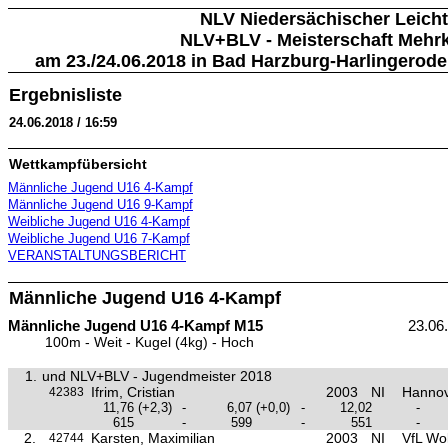
NLV Niedersächischer Leicht
NLV+BLV - Meisterschaft Mehr
am 23./24.06.2018 in Bad Harzburg-Harlingerode 
Ergebnisliste
24.06.2018 / 16:59
Wettkampfübersicht
Männliche Jugend U16 4-Kampf
Männliche Jugend U16 9-Kampf
Weibliche Jugend U16 4-Kampf
Weibliche Jugend U16 7-Kampf
VERANSTALTUNGSBERICHT
Männliche Jugend U16 4-Kampf
Männliche Jugend U16 4-Kampf M15
23.06
100m - Weit - Kugel (4kg) - Hoch
1.
und NLV+BLV - Jugendmeister 2018
Ifrim, Cristian
2003
NI
Hannov
42383
11,76
(+2,3)
-
6,07
(+0,0)
-
12,02
-
615
-
599
-
551
-
2.
Karsten, Maximilian
2003
NI
VfL Wo
42744