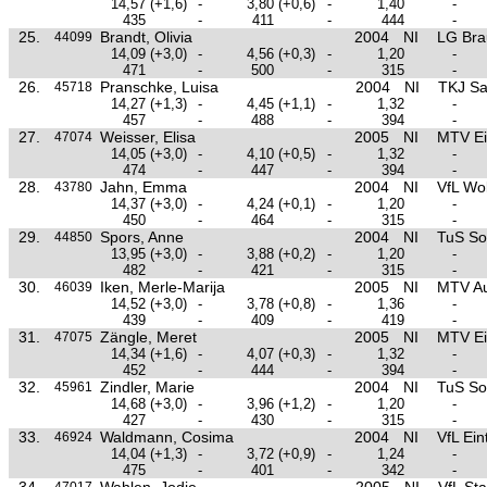
14,57
(+1,6)
-
3,80
(+0,6)
-
1,40
-
435
-
411
-
444
-
25.
Brandt, Olivia
2004
NI
LG Bra
44099
14,09
(+3,0)
-
4,56
(+0,3)
-
1,20
-
471
-
500
-
315
-
26.
Pranschke, Luisa
2004
NI
TKJ Sa
45718
14,27
(+1,3)
-
4,45
(+1,1)
-
1,32
-
457
-
488
-
394
-
27.
Weisser, Elisa
2005
NI
MTV Ei
47074
14,05
(+3,0)
-
4,10
(+0,5)
-
1,32
-
474
-
447
-
394
-
28.
Jahn, Emma
2004
NI
VfL Wo
43780
14,37
(+3,0)
-
4,24
(+0,1)
-
1,20
-
450
-
464
-
315
-
29.
Spors, Anne
2004
NI
TuS So
44850
13,95
(+3,0)
-
3,88
(+0,2)
-
1,20
-
482
-
421
-
315
-
30.
Iken, Merle-Marija
2005
NI
MTV Au
46039
14,52
(+3,0)
-
3,78
(+0,8)
-
1,36
-
439
-
409
-
419
-
31.
Zängle, Meret
2005
NI
MTV Ei
47075
14,34
(+1,6)
-
4,07
(+0,3)
-
1,32
-
452
-
444
-
394
-
32.
Zindler, Marie
2004
NI
TuS So
45961
14,68
(+3,0)
-
3,96
(+1,2)
-
1,20
-
427
-
430
-
315
-
33.
Waldmann, Cosima
2004
NI
VfL Ei
46924
14,04
(+1,3)
-
3,72
(+0,9)
-
1,24
-
475
-
401
-
342
-