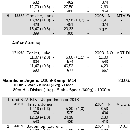
532
-
462
-
374
-
12,79
(+0,8)
-
27,50
-
2,60
-
513
-
480
-
459
-
9.
Grosche, Lars
2003
NI
MTV S
43822
13,82
(+1,0)
-
4,58
(+0,7)
-
7,91
-
428
-
451
-
374
-
15,47
(+0,8)
-
20,33
-
o.g.v.
-
399
-
388
-
-
Außer Wertung
Zenker, Luke
2003
NO
ART Dü
171068
11,87
(+2,0)
-
5,80
(+1,1)
-
11,80
-
604
-
574
-
543
-
11,47
(+0,8)
-
46,53
-
4,20
-
590
-
677
-
667
-
Männliche Jugend U16 9-Kampf M14
23.06
100m - Weit - Kugel (4kg) - Hoch
80m H. - Diskus (1kg) - Stab - Speer (600g) - 1000m
1.
und NLV+BLV - Jugendmeister 2018
Hinsch, Jonas
2004
NI
VfL St
45810
12,16
(+1,3)
-
5,30
(+1,3)
-
8,53
-
574
-
525
-
404
-
12,29
(+1,0)
-
24,15
-
2,30
-
540
-
439
-
413
-
2.
Badenhop, Laurenz
2004
NI
TV Jah
44076