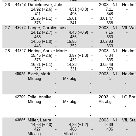
26.
Danielmeyer, Jule
2003
NI
Heidmü
44348
14,92
(+2,6)
-
4,51
(+0,8)
-
7,11
-
411
-
495
-
348
-
16,26
(+1,1)
-
15,01
-
3:01,47
373
-
341
-
368
27.
Lange, Carolin Luisa
2003
NI
VfL Wo
43072
14,12
(+2,7)
-
4,43
(+0,9)
-
7,16
-
468
-
486
-
350
-
14,56
(+1,0)
-
15,95
-
3:02,93
446
-
352
-
363
28.
Hering, Anrike Marie
2003
NI
Heidmü
44347
15,46
(+2,6)
-
3,97
(+1,3)
-
6,84
-
375
-
432
-
335
-
16,21
(+1,1)
-
14,23
-
3:05,48
375
-
331
-
353
Block, Merit
2003
NI
Heidmü
45925
Mk abg
-
Mk abg
-
3
-
-
-
-
-
-
-
-
Tolle, Annika
2003
NI
LG Bra
42709
Mk abg
-
Mk abg
-
Mk abg
-
-
-
-
-
-
-
-
Miller, Laura
2003
NI
VfL St
43886
14,68
(+2,0)
-
4,28
(+1,2)
-
8,39
-
427
-
468
-
406
-
Mk abg
-
Mk abg
-