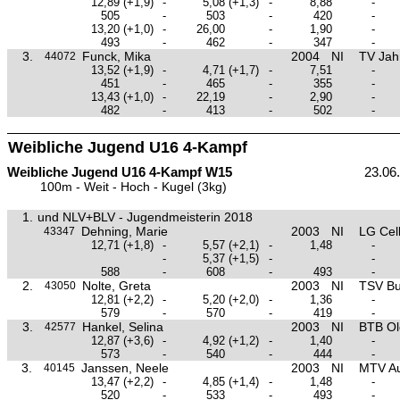
12,89
(+1,9)
-
5,08
(+1,3)
-
8,88
-
505
-
503
-
420
-
13,20
(+1,0)
-
26,00
-
1,90
-
493
-
462
-
347
-
3.
Funck, Mika
2004
NI
TV Jah
44072
13,52
(+1,9)
-
4,71
(+1,7)
-
7,51
-
451
-
465
-
355
-
13,43
(+1,0)
-
22,19
-
2,90
-
482
-
413
-
502
-
Weibliche Jugend U16 4-Kampf
Weibliche Jugend U16 4-Kampf W15
23.06
100m - Weit - Hoch - Kugel (3kg)
1.
und NLV+BLV - Jugendmeisterin 2018
Dehning, Marie
2003
NI
LG Cel
43347
12,71
(+1,8)
-
5,57
(+2,1)
-
1,48
-
-
5,37
(+1,5)
-
-
588
-
608
-
493
-
2.
Nolte, Greta
2003
NI
TSV Bu
43050
12,81
(+2,2)
-
5,20
(+2,0)
-
1,36
-
579
-
570
-
419
-
3.
Hankel, Selina
2003
NI
BTB Ol
42577
12,87
(+3,6)
-
4,92
(+1,2)
-
1,40
-
573
-
540
-
444
-
3.
Janssen, Neele
2003
NI
MTV Au
40145
13,47
(+2,2)
-
4,85
(+1,4)
-
1,48
-
520
-
533
-
493
-