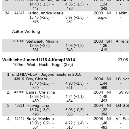
14,40
(+1,5)
-
4,36
(+1,3)
-
1,24
-
447
-
478
-
342
-
34.
Hering, Anrike Marie
2003
NI
Heidmü
44347
15,46
(+2,6)
-
3,97
(+1,3)
-
o.g.v.
-
375
-
432
-
-
Außer Wertung
Stefaniak, Miriam
2003
SH
Ahrens
201160
13,35
(+2,0)
-
4,96
(+1,8)
-
1,36
-
531
-
545
-
419
-
Weibliche Jugend U16 4-Kampf W14
23.06
100m - Weit - Hoch - Kugel (3kg)
1.
und NLV+BLV - Jugendmeisterin 2018
Boy, Chiara
2004
NI
LG Nor
43919
13,48
(+1,6)
-
4,93
(+1,3)
-
1,44
-
520
-
541
-
469
-
2.
Lahrs, Christina
2004
NI
TSV W
43766
13,86
(+1,3)
-
4,24
(+1,1)
-
1,48
-
489
-
464
-
493
-
3.
Herwig, Lina
2004
NI
LG Göt
46211
13,74
(+3,0)
-
5,06
(+0,5)
-
1,32
-
498
-
555
-
394
-
4.
Bartz, Mayleen
2005
NI
VfL St
45449
13,08
(+0,9)
-
4,72
(+1,4)
-
1,48
-
554
-
518
-
493
-