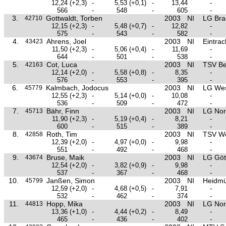
12,24
(+2,3)
-
5,53
(+0,1)
-
13,44
-
566
-
548
-
605
-
3.
Gottwaldt, Torben
2003
NI
LG Bra
42710
12,15
(+2,3)
-
5,48
(+0,7)
-
12,82
-
575
-
543
-
582
-
4.
Ahrens, Joel
2003
NI
Eintrac
43423
11,50
(+2,3)
-
5,06
(+0,4)
-
11,69
-
644
-
501
-
538
-
5.
Cot, Luca
2003
NI
TSV B
42163
12,14
(+2,0)
-
5,58
(+0,8)
-
8,35
-
576
-
553
-
395
-
6.
Kalmbach, Jodocus
2003
NI
LG Wes
45779
12,55
(+2,3)
-
5,14
(+0,0)
-
10,08
-
536
-
509
-
472
-
7.
Bähr, Finn
2003
NI
LG Nor
45713
11,90
(+2,3)
-
5,19
(+0,4)
-
8,21
-
600
-
515
-
389
-
8.
Roth, Tim
2003
NI
TSV W
42858
12,39
(+2,0)
-
4,97
(+0,0)
-
9,98
-
551
-
492
-
468
-
9.
Bruse, Maik
2003
NI
LG Göt
43674
12,54
(+2,0)
-
3,82
(+0,9)
-
9,98
-
537
-
367
-
468
-
10.
Janßen, Simon
2003
NI
Heidmü
45799
12,59
(+2,0)
-
4,68
(+0,5)
-
7,91
-
532
-
462
-
374
-
11.
Hopp, Mika
2003
NI
LG Nor
44813
13,36
(+1,0)
-
4,44
(+0,2)
-
8,49
-
465
-
436
-
402
-