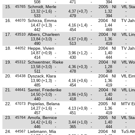
508
-
471
-
394
-
15.
Schmidt, Merle
2005
NI
VfL St
45765
13,32
(+1,6)
-
4,37
(+0,7)
-
1,32
-
533
-
479
-
394
-
16.
Schirza, Emma
2004
NI
TV Jah
44070
14,47
(+1,3)
-
4,16
(+1,4)
-
1,44
-
442
-
454
-
469
-
17.
Albers, Charleen
2004
NI
VfL Li
43510
13,84
(+3,0)
-
4,67
(+0,8)
-
1,36
-
490
-
513
-
419
-
18.
Heppe, Vivien
2004
NI
TV Jah
44052
14,87
(+0,9)
-
3,96
(+1,2)
-
1,40
-
414
-
430
-
444
-
19.
Schwentner, Rieke
2004
NI
VfL Wo
45312
13,58
(+3,0)
-
4,36
(+0,3)
-
1,28
-
511
-
478
-
368
-
20.
Dyszack, Klara
2004
NI
VfL Ei
45438
13,90
(+1,3)
-
4,16
(+0,6)
-
1,36
-
485
-
454
-
419
-
21.
Santel, Friederike
2004
NI
VfL Li
44641
14,50
(+3,0)
-
3,86
(+0,5)
-
1,40
-
440
-
418
-
444
-
22.
Popielas, Belana
2005
NI
MTV Ei
47073
14,27
(+1,6)
-
4,13
(+0,9)
-
1,36
-
457
-
451
-
419
-
23.
Amofa, Bernice
2005
NI
VfL St
45764
14,42
(+1,6)
-
3,44
(+1,0)
-
1,40
-
446
-
365
-
444
-
24.
Liebmann, Mia
2004
NI
TuS Al
44567