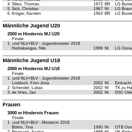
4.
Silies, Thomas
1972
BR
LG Bunte
5.
Sich, Christian
1967
NI
LG Brau
6.
Krüger, Karsten
1963
BR
LG Bunte
Männliche Jugend U20
2000 m Hindernis MJ U20
Finale
1.
und NLV+BLV - Jugendmeister 2018
Huhtakangas, Nils
1999
NI
LG Osna
Männliche Jugend U18
2000 m Hindernis MJ U18
Finale
1.
und NLV+BLV - Jugendmeister 2018
Loddoch, Finn-Jona
2002
NI
Eintrach
2.
Schendel, Lukas
2002
NI
TK zu H
3.
de Vries, Jan
2002
NI
DSC Old
Frauen
3000 m Hindernis Frauen
Finale
1.
und NLV+BLV - Meisterin 2018
Böhm, Tina
1990
NI
OTB Osn
2.
Pingpank, Saskia
1998
NI
VfL Eint