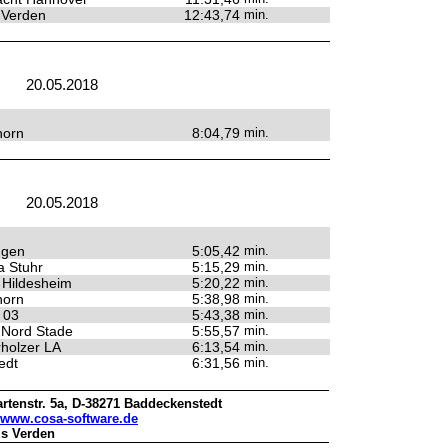
 Verden
12:43,74
min.
20.05.2018
horn
8:04,79
min.
20.05.2018
ngen
5:05,42
min.
 Stuhr
5:15,29
min.
t Hildesheim
5:20,22
min.
horn
5:38,98
min.
 03
5:43,38
min.
 Nord Stade
5:55,57
min.
holzer LA
6:13,54
min.
edt
6:31,56
min.
rtenstr. 5a, D-38271 Baddeckenstedt
www.cosa-software.de
is Verden