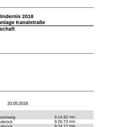
indernis 2018
anlage Kanalstraße
schaft
20.05.2018
nschweig
9:14,92
min.
abrück
9:20,73
min.
abrück
9:24,17
min.