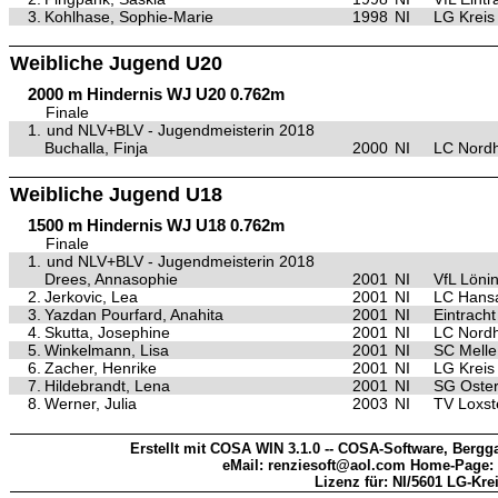
3.
Kohlhase, Sophie-Marie
1998
NI
LG Kreis
Weibliche Jugend U20
2000 m Hindernis WJ U20 0.762m
Finale
1.
und NLV+BLV - Jugendmeisterin 2018
Buchalla, Finja
2000
NI
LC Nord
Weibliche Jugend U18
1500 m Hindernis WJ U18 0.762m
Finale
1.
und NLV+BLV - Jugendmeisterin 2018
Drees, Annasophie
2001
NI
VfL Löni
2.
Jerkovic, Lea
2001
NI
LC Hansa
3.
Yazdan Pourfard, Anahita
2001
NI
Eintrach
4.
Skutta, Josephine
2001
NI
LC Nord
5.
Winkelmann, Lisa
2001
NI
SC Melle
6.
Zacher, Henrike
2001
NI
LG Kreis
7.
Hildebrandt, Lena
2001
NI
SG Oster
8.
Werner, Julia
2003
NI
TV Loxst
Erstellt mit COSA WIN 3.1.0 -- COSA-Software, Bergga
eMail: renziesoft@aol.com Home-Page:
Lizenz für: NI/5601 LG-Kre