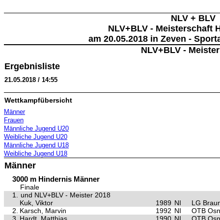
NLV + BLV
NLV+BLV - Meisterschaft H
am 20.05.2018 in Zeven - Sport
NLV+BLV - Meister
Ergebnisliste
21.05.2018 / 14:55
Wettkampfübersicht
Männer
Frauen
Männliche Jugend U20
Weibliche Jugend U20
Männliche Jugend U18
Weibliche Jugend U18
Männer
3000 m Hindernis Männer
Finale
1.
und NLV+BLV - Meister 2018
Kuk, Viktor
1989
NI
LG Brau
2.
Karsch, Marvin
1992
NI
OTB Osn
3.
Hardt, Matthias
1990
NI
OTB Osn