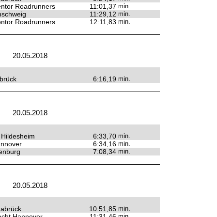
ntor Roadrunners
11:01,37
min.
nschweig
11:29,12
min.
ntor Roadrunners
12:11,83
min.
20.05.2018
brück
6:16,19
min.
20.05.2018
t Hildesheim
6:33,70
min.
annover
6:34,16
min.
enburg
7:08,34
min.
20.05.2018
abrück
10:51,85
min.
racht Hannover
11:31,46
min.