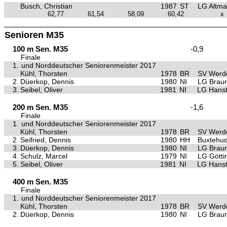
Busch, Christian
1987
ST
LG Altma
62,77
61,54
58,09
60,42
x
Senioren M35
100 m Sen. M35
-0,9
Finale
1.
und Norddeutscher Seniorenmeister 2017
Kühl, Thorsten
1978
BR
SV Werd
2.
Düerkop, Dennis
1980
NI
LG Brau
3.
Seibel, Oliver
1981
NI
LG Hanst
200 m Sen. M35
-1,6
Finale
1.
und Norddeutscher Seniorenmeister 2017
Kühl, Thorsten
1978
BR
SV Werd
2.
Seifried, Dennis
1980
HH
Buxtehu
3.
Düerkop, Dennis
1980
NI
LG Brau
4.
Schulz, Marcel
1979
NI
LG Götti
5.
Seibel, Oliver
1981
NI
LG Hanst
400 m Sen. M35
Finale
1.
und Norddeutscher Seniorenmeister 2017
Kühl, Thorsten
1978
BR
SV Werd
2.
Düerkop, Dennis
1980
NI
LG Brau