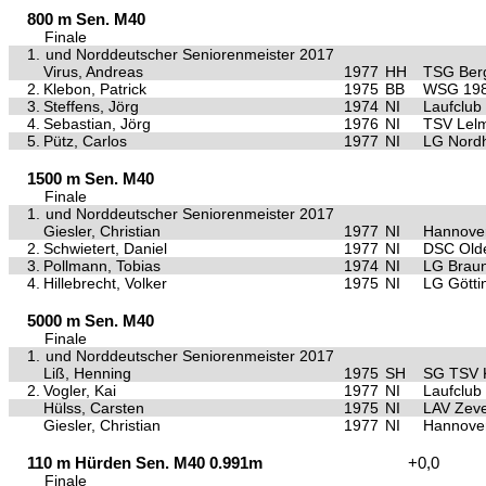
800 m Sen. M40
Finale
1.
und Norddeutscher Seniorenmeister 2017
Virus, Andreas
1977
HH
TSG Ber
2.
Klebon, Patrick
1975
BB
WSG 198
3.
Steffens, Jörg
1974
NI
Laufclub
4.
Sebastian, Jörg
1976
NI
TSV Lel
5.
Pütz, Carlos
1977
NI
LG Nord
1500 m Sen. M40
Finale
1.
und Norddeutscher Seniorenmeister 2017
Giesler, Christian
1977
NI
Hannove
2.
Schwietert, Daniel
1977
NI
DSC Old
3.
Pollmann, Tobias
1974
NI
LG Brau
4.
Hillebrecht, Volker
1975
NI
LG Götti
5000 m Sen. M40
Finale
1.
und Norddeutscher Seniorenmeister 2017
Liß, Henning
1975
SH
SG TSV K
2.
Vogler, Kai
1977
NI
Laufclub
Hülss, Carsten
1975
NI
LAV Zev
Giesler, Christian
1977
NI
Hannove
110 m Hürden Sen. M40 0.991m
+0,0
Finale