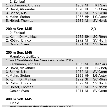
1. Zeitlauf
1.
Zechmann, Andreas
1969
NI
TKJ Sars
2.
David, Alexander
1970
HH
TSG Ber
3.
Benze, Nils
1972
NI
SV Germa
4.
Mahn, Stefan
1968
HH
LG Alste
5.
Hölzel, Thomas
1969
NI
SV Nord
200 m Sen. M45
-2,3
2. Zeitlauf
1.
Kuhn, Dr. Mathias
1972
SH
SC Rönn
2.
Röthig, Enrico
1972
NI
SV Nien
Goslar, Sven
1971
NI
SV Germa
200 m Sen. M45
Rangfolge Zeitläufe
1.
und Norddeutscher Seniorenmeister 2017
Zechmann, Andreas
1969
NI
TKJ Sars
2.
David, Alexander
1970
HH
TSG Ber
3.
Benze, Nils
1972
NI
SV Germa
4.
Mahn, Stefan
1968
HH
LG Alste
5.
Kuhn, Dr. Mathias
1972
SH
SC Rönn
6.
Röthig, Enrico
1972
NI
SV Nien
7.
Hölzel, Thomas
1969
NI
SV Nord
Goslar, Sven
1971
NI
SV Germa
400 m Sen. M45
Finale
1.
und Norddeutscher Seniorenmeister 2017