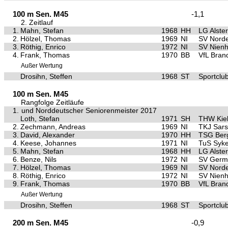
100 m Sen. M45
-1,1
2. Zeitlauf
1.
Mahn, Stefan
1968
HH
LG Alste
2.
Hölzel, Thomas
1969
NI
SV Nord
3.
Röthig, Enrico
1972
NI
SV Nien
4.
Frank, Thomas
1970
BB
VfL Bran
Außer Wertung
Drosihn, Steffen
1968
ST
Sportclu
100 m Sen. M45
Rangfolge Zeitläufe
1.
und Norddeutscher Seniorenmeister 2017
Loth, Stefan
1971
SH
THW Kie
2.
Zechmann, Andreas
1969
NI
TKJ Sars
3.
David, Alexander
1970
HH
TSG Ber
4.
Keese, Johannes
1971
NI
TuS Syk
5.
Mahn, Stefan
1968
HH
LG Alste
6.
Benze, Nils
1972
NI
SV Germa
7.
Hölzel, Thomas
1969
NI
SV Nord
8.
Röthig, Enrico
1972
NI
SV Nien
9.
Frank, Thomas
1970
BB
VfL Bran
Außer Wertung
Drosihn, Steffen
1968
ST
Sportclu
200 m Sen. M45
-0,9