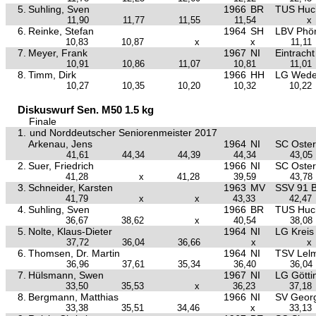
5.
Suhling, Sven
1966
BR
TUS Huc
11,90
11,77
11,55
11,54
x
6.
Reinke, Stefan
1964
SH
LBV Phön
10,83
10,87
x
x
11,11
7.
Meyer, Frank
1967
NI
Eintrach
10,91
10,86
11,07
10,81
11,01
8.
Timm, Dirk
1966
HH
LG Wede
10,27
10,35
10,20
10,32
10,22
Diskuswurf Sen. M50 1.5 kg
Finale
1.
und Norddeutscher Seniorenmeister 2017
Arkenau, Jens
1964
NI
SC Oster
41,61
44,34
44,39
44,34
43,05
2.
Suer, Friedrich
1966
NI
SC Oster
41,28
x
41,28
39,59
43,78
3.
Schneider, Karsten
1963
MV
SSV 91 B
41,79
x
x
43,33
42,47
4.
Suhling, Sven
1966
BR
TUS Huc
36,67
38,62
x
40,54
38,08
5.
Nolte, Klaus-Dieter
1964
NI
LG Kreis
37,72
36,04
36,66
x
x
6.
Thomsen, Dr. Martin
1964
NI
TSV Lel
36,96
37,61
35,34
36,40
36,04
7.
Hülsmann, Swen
1967
NI
LG Götti
33,50
35,53
x
36,23
37,18
8.
Bergmann, Matthias
1966
NI
SV Georg
33,38
35,51
34,46
x
33,13