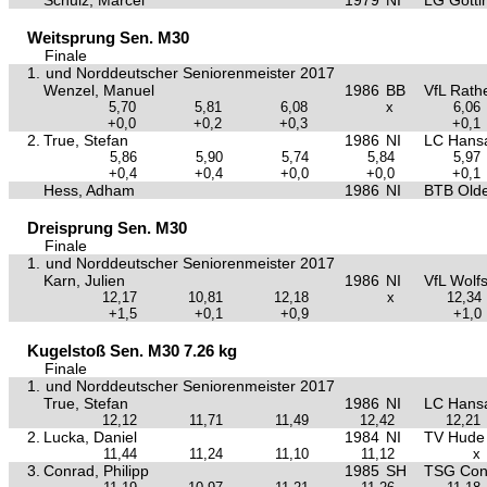
Schulz, Marcel
1979
NI
LG Götti
Weitsprung Sen. M30
Finale
1.
und Norddeutscher Seniorenmeister 2017
Wenzel, Manuel
1986
BB
VfL Rat
5,70
5,81
6,08
x
6,06
+0,0
+0,2
+0,3
+0,1
2.
True, Stefan
1986
NI
LC Hansa
5,86
5,90
5,74
5,84
5,97
+0,4
+0,4
+0,0
+0,0
+0,1
Hess, Adham
1986
NI
BTB Old
Dreisprung Sen. M30
Finale
1.
und Norddeutscher Seniorenmeister 2017
Karn, Julien
1986
NI
VfL Wolf
12,17
10,81
12,18
x
12,34
+1,5
+0,1
+0,9
+1,0
Kugelstoß Sen. M30 7.26 kg
Finale
1.
und Norddeutscher Seniorenmeister 2017
True, Stefan
1986
NI
LC Hansa
12,12
11,71
11,49
12,42
12,21
2.
Lucka, Daniel
1984
NI
TV Hude
11,44
11,24
11,10
11,12
x
3.
Conrad, Philipp
1985
SH
TSG Conc