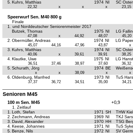
5.
Kuhrs, Matthias
1974
NI
SC Oster
22,32
x
x
x
23,15
Speerwurf Sen. M40 800 g
Finale
1.
und Norddeutscher Seniorenmeister 2017
Butzek, Thomas
1975
NI
LG Fallin
47,08
x
44,92
48,07
45,20
2.
Obermüller, Andreas
1974
NI
LG Papen
45,07
44,16
47,96
43,87
x
3.
Kuhrs, Matthias
1974
NI
SC Oster
40,06
x
39,61
39,91
38,25
4.
Klautke, Uwe
1975
NI
LG Hanst
36,51
37,46
38,97
37,60
36,32
5.
Schurath, Jörg
1974
BE
Weißens
x
x
38,09
x
x
6.
Oldenburg, Manfred
1973
NI
TuS Hars
37,37
36,72
34,51
35,00
34,21
Senioren M45
100 m Sen. M45
+0,9
1. Zeitlauf
1.
Loth, Stefan
1971
SH
THW Kie
2.
Zechmann, Andreas
1969
NI
TKJ Sars
3.
David, Alexander
1970
HH
TSG Ber
4.
Keese, Johannes
1971
NI
TuS Syk
5.
Benze, Nils
1972
NI
SV Germa