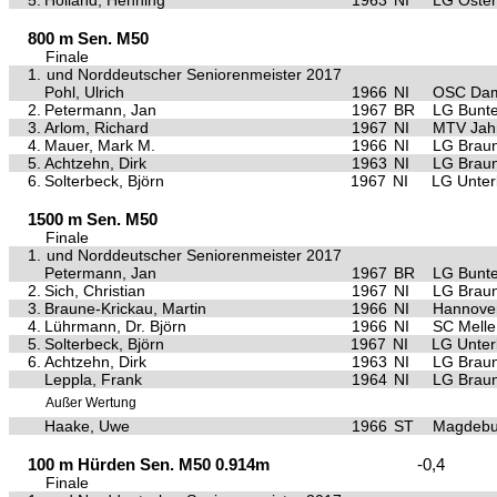
5.
Holland, Henning
1963
NI
LG Oste
800 m Sen. M50
Finale
1.
und Norddeutscher Seniorenmeister 2017
Pohl, Ulrich
1966
NI
OSC Da
2.
Petermann, Jan
1967
BR
LG Bunte
3.
Arlom, Richard
1967
NI
MTV Jah
4.
Mauer, Mark M.
1966
NI
LG Brau
5.
Achtzehn, Dirk
1963
NI
LG Brau
6.
Solterbeck, Björn
1967
NI
LG Unter
1500 m Sen. M50
Finale
1.
und Norddeutscher Seniorenmeister 2017
Petermann, Jan
1967
BR
LG Bunte
2.
Sich, Christian
1967
NI
LG Brau
3.
Braune-Krickau, Martin
1966
NI
Hannover
4.
Lührmann, Dr. Björn
1966
NI
SC Melle
5.
Solterbeck, Björn
1967
NI
LG Unter
6.
Achtzehn, Dirk
1963
NI
LG Brau
Leppla, Frank
1964
NI
LG Brau
Außer Wertung
Haake, Uwe
1966
ST
Magdebur
100 m Hürden Sen. M50 0.914m
-0,4
Finale