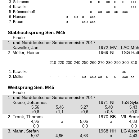
3.
Schramm
-
-
-
-
-
o
o
xo
o
o
xxx
4.
Kawelke
-
-
-
-
-
-
-
-
o
-
xxx
5.
Brümmerhoff
-
-
-
-
-
o
xo
xo
xo
xxx
6.
Hansen
-
-
o
xo
o
xxx
7.
Braun
-
-
o
-
xxo
xxx
Stabhochsprung Sen. M45
Finale
1.
und Norddeutscher Seniorenmeister 2017
Kawelke, Jan
1972
MV
LAC Müh
2.
Möller, Heiner
1969
NI
TSG Hat
210
220
230
240
250
260
270
280
290
300
310
-----
-----
-----
-----
-----
-----
-----
-----
-----
-----
-----
1.
Kawelke
-
-
-
-
-
-
-
-
-
xo
-
2.
Möller
-
-
-
-
xo
xxo
xo
o
o
xxo
xx
Weitsprung Sen. M45
Finale
1.
und Norddeutscher Seniorenmeister 2017
Keese, Johannes
1971
NI
TuS Syk
5,56
5,46
5,27
5,40
5,43
+0,8
+1,1
+0,6
+0,5
+0,0
2.
Frank, Thomas
1970
BB
VfL Bran
4,96
x
5,06
x
4,88
+0,0
+0,0
+0,0
3.
Mahn, Stefan
1968
HH
LG Alste
5,02
4,96
4,63
x
4,43