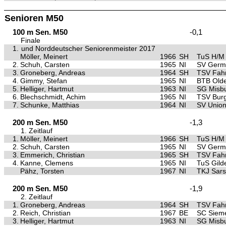
Senioren M50
100 m Sen. M50
-0,1
Finale
1.
und Norddeutscher Seniorenmeister 2017
Möller, Meinert
1966
SH
TuS H/M 
2.
Schuh, Carsten
1965
NI
SV Germa
3.
Groneberg, Andreas
1964
SH
TSV Fahr
4.
Gimmy, Stefan
1965
NI
BTB Old
5.
Helliger, Hartmut
1963
NI
SG Misb
6.
Blechschmidt, Achim
1965
NI
TSV Burg
7.
Schunke, Matthias
1964
NI
SV Union 
200 m Sen. M50
-1,3
1. Zeitlauf
1.
Möller, Meinert
1966
SH
TuS H/M 
2.
Schuh, Carsten
1965
NI
SV Germa
3.
Emmerich, Christian
1965
SH
TSV Fahr
4.
Kanne, Clemens
1965
NI
TuS Gild
Pähz, Torsten
1967
NI
TKJ Sars
200 m Sen. M50
-1,9
2. Zeitlauf
1.
Groneberg, Andreas
1964
SH
TSV Fahr
2.
Reich, Christian
1967
BE
SC Sieme
3.
Helliger, Hartmut
1963
NI
SG Misb