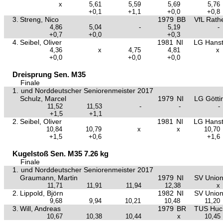
x
5,61
5,59
5,69
5,76
+0,1
+1,1
+0,0
+0,8
3.
Streng, Nico
1979
BB
VfL Rat
4,86
5,04
-
5,19
-
+0,7
+0,0
+0,3
4.
Seibel, Oliver
1981
NI
LG Hanst
4,36
x
4,75
4,81
x
+0,0
+0,0
+0,0
Dreisprung Sen. M35
Finale
1.
und Norddeutscher Seniorenmeister 2017
Schulz, Marcel
1979
NI
LG Götti
11,52
11,53
-
-
-
+1,5
+1,1
2.
Seibel, Oliver
1981
NI
LG Hanst
10,84
10,79
x
x
10,70
+1,5
+0,6
+1,6
Kugelstoß Sen. M35 7.26 kg
Finale
1.
und Norddeutscher Seniorenmeister 2017
Graumann, Martin
1979
NI
SV Union 
11,71
11,91
11,94
12,38
x
2.
Lippold, Björn
1982
NI
SV Union 
9,68
9,94
10,21
10,48
11,20
3.
Will, Andreas
1979
BR
TUS Huc
10,67
10,38
10,44
x
10,45