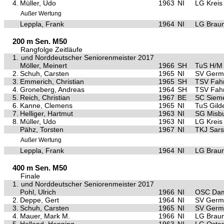
4.
Müller, Udo
1963
NI
LG Kreis
Außer Wertung
Leppla, Frank
1964
NI
LG Brau
200 m Sen. M50
Rangfolge Zeitläufe
1.
und Norddeutscher Seniorenmeister 2017
Möller, Meinert
1966
SH
TuS H/M 
2.
Schuh, Carsten
1965
NI
SV Germa
3.
Emmerich, Christian
1965
SH
TSV Fahr
4.
Groneberg, Andreas
1964
SH
TSV Fahr
5.
Reich, Christian
1967
BE
SC Sieme
6.
Kanne, Clemens
1965
NI
TuS Gild
7.
Helliger, Hartmut
1963
NI
SG Misb
8.
Müller, Udo
1963
NI
LG Kreis
Pähz, Torsten
1967
NI
TKJ Sars
Außer Wertung
Leppla, Frank
1964
NI
LG Brau
400 m Sen. M50
Finale
1.
und Norddeutscher Seniorenmeister 2017
Pohl, Ulrich
1966
NI
OSC Da
2.
Deppe, Gert
1964
NI
SV Germa
3.
Schuh, Carsten
1965
NI
SV Germa
4.
Mauer, Mark M.
1966
NI
LG Brau