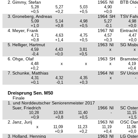
2.
Gimmy, Stefan
1965
NI
BTB Old
5,28
5,27
5,03
4,90
-
+0,5
+0,2
+0,5
+0,0
3.
Groneberg, Andreas
1964
SH
TSV Fahr
5,09
5,14
4,98
5,27
4,98
+1,0
+0,8
+0,5
-0,1
+0,0
4.
Meyer, Frank
1967
NI
Eintrach
4,71
4,63
4,75
4,57
4,47
+0,8
+1,4
+0,5
+0,3
+0,0
5.
Helliger, Hartmut
1963
NI
SG Misb
4,59
4,43
3,81
x
x
-0,4
+0,0
+0,5
6.
Ohge, Olaf
1963
SH
Bramsted
4,48
x
x
x
4,19
+0,2
+0,4
7.
Schunke, Matthias
1964
NI
SV Union 
4,31
4,32
4,35
x
-
+0,1
-0,1
+0,3
Dreisprung Sen. M50
Finale
1.
und Norddeutscher Seniorenmeister 2017
Suer, Friedrich
1966
NI
SC Oster
10,28
10,83
11,40
-
11,15
+0,9
+0,8
+0,5
+1,5
2.
Janz, Jurij
1963
NI
OSC Da
x
11,09
11,23
11,19
11,06
+0,9
+0,2
+0,4
+0,0
3.
Holland, Henning
1963
NI
LG Oste