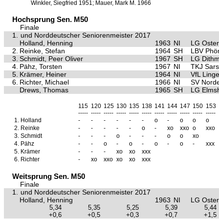
Winkler, Siegfried 1951; Mauer, Mark M. 1966
Hochsprung Sen. M50
Finale
1.
und Norddeutscher Seniorenmeister 2017
Holland, Henning
1963
NI
LG Oste
2.
Reinke, Stefan
1964
SH
LBV Phön
3.
Schmidt, Peer Oliver
1967
SH
LG Dithm
4.
Pähz, Torsten
1967
NI
TKJ Sars
5.
Krämer, Heiner
1964
NI
VfL Ling
6.
Richter, Michael
1966
NI
SV Nord
Drews, Thomas
1965
SH
LG Elms
115
120
125
130
135
138
141
144
147
150
153
-----
-----
-----
-----
-----
-----
-----
-----
-----
-----
-----
1.
Holland
-
-
-
-
-
-
o
-
o
o
o
2.
Reinke
-
-
-
-
-
o
-
xo
xxo
o
xxo
3.
Schmidt
-
-
-
o
-
-
-
o
o
xo
4.
Pähz
-
-
o
-
o
-
o
-
o
-
xxx
5.
Krämer
-
-
-
xo
xo
xxx
6.
Richter
-
xo
xxo
xo
xo
xxx
Weitsprung Sen. M50
Finale
1.
und Norddeutscher Seniorenmeister 2017
Holland, Henning
1963
NI
LG Oste
5,34
5,35
5,25
5,39
5,44
+0,6
+0,5
+0,3
+0,7
+1,5