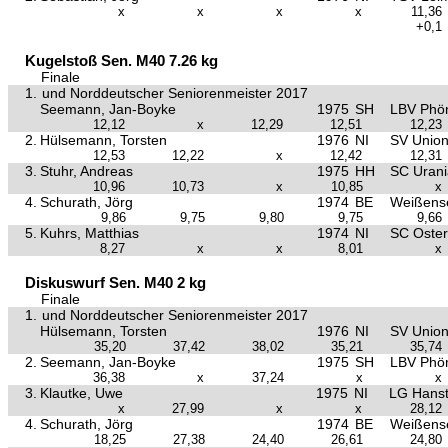
x
x
x
x
11,36
+0,1
Kugelstoß Sen. M40 7.26 kg
Finale
1.
und Norddeutscher Seniorenmeister 2017
Seemann, Jan-Boyke
1975
SH
LBV Phön
12,12
x
12,29
12,51
12,23
2.
Hülsemann, Torsten
1976
NI
SV Union 
12,53
12,22
x
12,42
12,31
3.
Stuhr, Andreas
1975
HH
SC Uran
10,96
10,73
x
10,85
x
4.
Schurath, Jörg
1974
BE
Weißens
9,86
9,75
9,80
9,75
9,66
5.
Kuhrs, Matthias
1974
NI
SC Oster
8,27
x
x
8,01
x
Diskuswurf Sen. M40 2 kg
Finale
1.
und Norddeutscher Seniorenmeister 2017
Hülsemann, Torsten
1976
NI
SV Union 
35,20
37,42
38,02
35,21
35,74
2.
Seemann, Jan-Boyke
1975
SH
LBV Phön
36,38
x
37,24
x
x
3.
Klautke, Uwe
1975
NI
LG Hanst
x
27,99
x
x
28,12
4.
Schurath, Jörg
1974
BE
Weißens
18,25
27,38
24,40
26,61
24,80