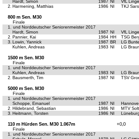
Hardt, Simon
1987
NI
VfL Ling
2.
Harmening, Matthias
1986
NI
TKJ Sars
800 m Sen. M30
Finale
1.
und Norddeutscher Seniorenmeister 2017
Hardt, Simon
1987
NI
VfL Ling
2.
Pannier, Kai
1984
HH
TSG Ber
3.
Lowin, Yannick
1987
BR
LG Bunte
Kuhlen, Andreas
1983
NI
LG Brau
1500 m Sen. M30
Finale
1.
und Norddeutscher Seniorenmeister 2017
Kuhlen, Andreas
1983
NI
LG Brau
2.
Bausmerth, Tim
1987
NI
TSV Gro
5000 m Sen. M30
Finale
1.
und Norddeutscher Seniorenmeister 2017
Schoppe, Emanuel
1987
NI
Hannover
2.
Hildebrand, Sebastian
1986
NI
MTV Sol
3.
Heitmann, Torsten
1986
NI
Lünebur
110 m Hürden Sen. M30 1.067m
+0,0
Finale
1.
und Norddeutscher Seniorenmeister 2017