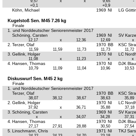
9,57
x
x
9,65
-
+0,1
+0,9
Köhn, Michael
1969
NI
LG Götti
Kugelstoß Sen. M45 7.26 kg
Finale
1.
und Norddeutscher Seniorenmeister 2017
Schöning, Carsten
1969
NI
SV Karz
12,17
x
12,36
12,69
x
2.
Terzer, Olaf
1970
BB
KSC Str
11,59
11,59
11,73
11,73
11,72
3.
Gellink, Holger
1970
NI
LC Nord
11,08
x
11,23
x
x
4.
Hansen, Thomas
1970
NI
DJK Blau
10,79
11,09
11,04
10,96
10,53
Diskuswurf Sen. M45 2 kg
Finale
1.
und Norddeutscher Seniorenmeister 2017
Terzer, Olaf
1970
BB
KSC Str
38,07
38,12
38,67
38,63
35,89
2.
Gellink, Holger
1970
NI
LC Nord
37,92
x
36,71
35,88
37,18
3.
Schöning, Carsten
1969
NI
SV Karz
x
x
34,07
34,28
37,31
4.
Hansen, Thomas
1970
NI
DJK Blau
27,17
27,91
28,88
30,50
27,54
5.
Linschmann, Chris
1971
NI
TKJ Sars
24,22
24,23
24,70
23,18
x