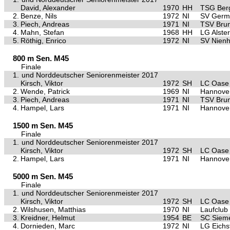
David, Alexander
1970
HH
TSG Ber
2.
Benze, Nils
1972
NI
SV Germa
3.
Piech, Andreas
1971
NI
TSV Bru
4.
Mahn, Stefan
1968
HH
LG Alste
5.
Röthig, Enrico
1972
NI
SV Nien
800 m Sen. M45
Finale
1.
und Norddeutscher Seniorenmeister 2017
Kirsch, Viktor
1972
SH
LC Oase 
2.
Wende, Patrick
1969
NI
Hannover
3.
Piech, Andreas
1971
NI
TSV Bru
4.
Hampel, Lars
1971
NI
Hannove
1500 m Sen. M45
Finale
1.
und Norddeutscher Seniorenmeister 2017
Kirsch, Viktor
1972
SH
LC Oase 
2.
Hampel, Lars
1971
NI
Hannove
5000 m Sen. M45
Finale
1.
und Norddeutscher Seniorenmeister 2017
Kirsch, Viktor
1972
SH
LC Oase 
2.
Wilshusen, Matthias
1970
NI
Laufclub
3.
Kreidner, Helmut
1954
BE
SC Sieme
4.
Dornieden, Marc
1972
NI
LG Eichs