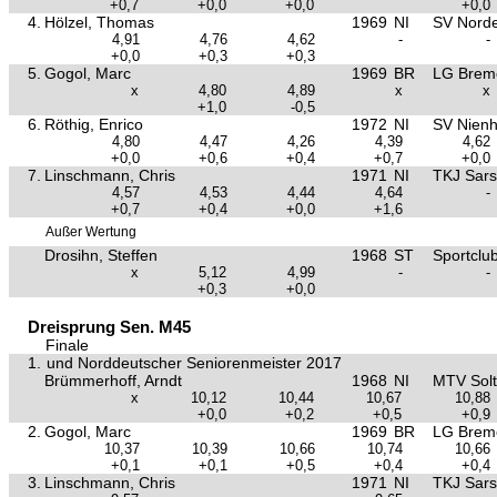
+0,7
+0,0
+0,0
+0,0
4.
Hölzel, Thomas
1969
NI
SV Nord
4,91
4,76
4,62
-
-
+0,0
+0,3
+0,3
5.
Gogol, Marc
1969
BR
LG Brem
x
4,80
4,89
x
x
+1,0
-0,5
6.
Röthig, Enrico
1972
NI
SV Nien
4,80
4,47
4,26
4,39
4,62
+0,0
+0,6
+0,4
+0,7
+0,0
7.
Linschmann, Chris
1971
NI
TKJ Sars
4,57
4,53
4,44
4,64
-
+0,7
+0,4
+0,0
+1,6
Außer Wertung
Drosihn, Steffen
1968
ST
Sportclu
x
5,12
4,99
-
-
+0,3
+0,0
Dreisprung Sen. M45
Finale
1.
und Norddeutscher Seniorenmeister 2017
Brümmerhoff, Arndt
1968
NI
MTV Sol
x
10,12
10,44
10,67
10,88
+0,0
+0,2
+0,5
+0,9
2.
Gogol, Marc
1969
BR
LG Brem
10,37
10,39
10,66
10,74
10,66
+0,1
+0,1
+0,5
+0,4
+0,4
3.
Linschmann, Chris
1971
NI
TKJ Sars