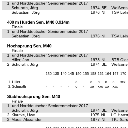
1.
und Norddeutscher Seniorenmeister 2017
Schurath, Jörg
1974
BE
Weißens
Sebastian, Jörg
1976
NI
TSV Lel
400 m Hürden Sen. M40 0.914m
Finale
1.
und Norddeutscher Seniorenmeister 2017
Sebastian, Jörg
1976
NI
TSV Lel
Hochsprung Sen. M40
Finale
1.
und Norddeutscher Seniorenmeister 2017
Hiller, Jan
1973
NI
BTB Old
2.
Schurath, Jörg
1974
BE
Weißens
130
135
140
145
150
155
158
161
164
167
170
-----
-----
-----
-----
-----
-----
-----
-----
-----
-----
-----
1.
Hiller
-
-
-
-
o
-
o
o
o
o
xxx
2.
Schurath
-
-
-
-
o
-
xo
xxo
xo
xxx
Stabhochsprung Sen. M40
Finale
1.
und Norddeutscher Seniorenmeister 2017
Schurath, Jörg
1974
BE
Weißens
2.
Klautke, Uwe
1975
NI
LG Hanst
3.
Maus, Alexander
1977
NI
TKJ Sars