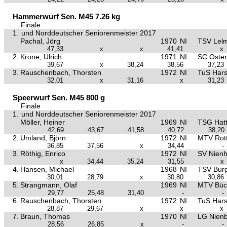
Hammerwurf Sen. M45 7.26 kg
Finale
1.
und Norddeutscher Seniorenmeister 2017
Pachal, Jörg
1970
NI
TSV Lel
47,33
x
x
41,41
x
2.
Krone, Ulrich
1971
NI
SC Oster
39,67
x
38,24
38,56
37,23
3.
Rauschenbach, Thorsten
1972
NI
TuS Hars
32,01
x
31,16
x
31,23
Speerwurf Sen. M45 800 g
Finale
1.
und Norddeutscher Seniorenmeister 2017
Möller, Heiner
1969
NI
TSG Hat
42,69
43,67
41,58
40,72
38,20
2.
Umland, Björn
1972
NI
MTV Rott
36,85
37,56
x
34,44
-
3.
Röthig, Enrico
1972
NI
SV Nien
x
34,44
35,24
31,55
x
4.
Hansen, Michael
1968
NI
TSV Burg
30,01
28,79
x
30,80
30,86
5.
Strangmann, Olaf
1969
NI
MTV Büc
29,77
25,48
31,40
-
-
6.
Rauschenbach, Thorsten
1972
NI
TuS Hars
28,87
29,67
x
x
x
7.
Braun, Thomas
1970
NI
LG Nien
28,56
26,85
x
-
-