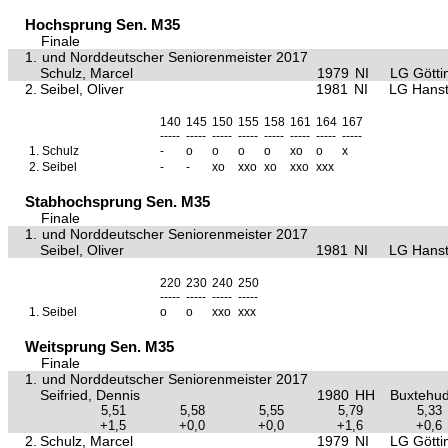
Hochsprung Sen. M35
Finale
1.
und Norddeutscher Seniorenmeister 2017
Schulz, Marcel
1979
NI
LG Götti
2.
Seibel, Oliver
1981
NI
LG Hanst
140
145
150
155
158
161
164
167
-----
-----
-----
-----
-----
-----
-----
-----
1.
Schulz
-
o
o
o
o
xo
o
x
2.
Seibel
-
-
xo
xxo
xo
xxo
xxx
Stabhochsprung Sen. M35
Finale
1.
und Norddeutscher Seniorenmeister 2017
Seibel, Oliver
1981
NI
LG Hanst
220
230
240
250
-----
-----
-----
-----
1.
Seibel
o
o
xxo
xxx
Weitsprung Sen. M35
Finale
1.
und Norddeutscher Seniorenmeister 2017
Seifried, Dennis
1980
HH
Buxtehu
5,51
5,58
5,55
5,79
5,33
+1,5
+0,0
+0,0
+1,6
+0,6
2.
Schulz, Marcel
1979
NI
LG Götti