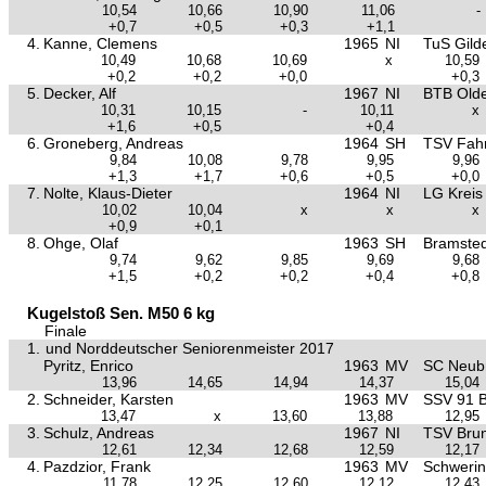
10,54
10,66
10,90
11,06
-
+0,7
+0,5
+0,3
+1,1
4.
Kanne, Clemens
1965
NI
TuS Gild
10,49
10,68
10,69
x
10,59
+0,2
+0,2
+0,0
+0,3
5.
Decker, Alf
1967
NI
BTB Old
10,31
10,15
-
10,11
x
+1,6
+0,5
+0,4
6.
Groneberg, Andreas
1964
SH
TSV Fahr
9,84
10,08
9,78
9,95
9,96
+1,3
+1,7
+0,6
+0,5
+0,0
7.
Nolte, Klaus-Dieter
1964
NI
LG Kreis
10,02
10,04
x
x
x
+0,9
+0,1
8.
Ohge, Olaf
1963
SH
Bramsted
9,74
9,62
9,85
9,69
9,68
+1,5
+0,2
+0,2
+0,4
+0,8
Kugelstoß Sen. M50 6 kg
Finale
1.
und Norddeutscher Seniorenmeister 2017
Pyritz, Enrico
1963
MV
SC Neub
13,96
14,65
14,94
14,37
15,04
2.
Schneider, Karsten
1963
MV
SSV 91 B
13,47
x
13,60
13,88
12,95
3.
Schulz, Andreas
1967
NI
TSV Bru
12,61
12,34
12,68
12,59
12,17
4.
Pazdzior, Frank
1963
MV
Schwerin
11,78
12,25
12,60
12,12
12,43