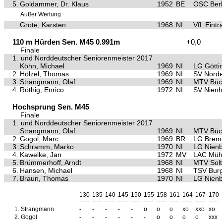
5.
Goldammer, Dr. Klaus
1952
BE
OSC Berl
Außer Wertung
Grote, Karsten
1968
NI
VfL Eint
110 m Hürden Sen. M45 0.991m
+0,0
Finale
1.
und Norddeutscher Seniorenmeister 2017
Köhn, Michael
1969
NI
LG Götti
2.
Hölzel, Thomas
1969
NI
SV Nord
3.
Strangmann, Olaf
1969
NI
MTV Büc
4.
Röthig, Enrico
1972
NI
SV Nien
Hochsprung Sen. M45
Finale
1.
und Norddeutscher Seniorenmeister 2017
Strangmann, Olaf
1969
NI
MTV Büc
2.
Gogol, Marc
1969
BR
LG Brem
3.
Schramm, Marko
1970
NI
LG Nien
4.
Kawelke, Jan
1972
MV
LAC Müh
5.
Brümmerhoff, Arndt
1968
NI
MTV Sol
6.
Hansen, Michael
1968
NI
TSV Burg
7.
Braun, Thomas
1970
NI
LG Nien
130
135
140
145
150
155
158
161
164
167
170
-----
-----
-----
-----
-----
-----
-----
-----
-----
-----
-----
1.
Strangmann
-
-
-
-
-
o
o
o
xo
xxo
xo
2.
Gogol
-
-
-
-
-
-
o
o
o
o
xxx