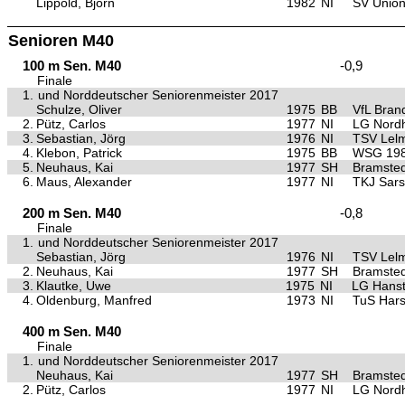
Lippold, Björn
1982
NI
SV Union 
Senioren M40
100 m Sen. M40
-0,9
Finale
1.
und Norddeutscher Seniorenmeister 2017
Schulze, Oliver
1975
BB
VfL Bran
2.
Pütz, Carlos
1977
NI
LG Nord
3.
Sebastian, Jörg
1976
NI
TSV Lel
4.
Klebon, Patrick
1975
BB
WSG 198
5.
Neuhaus, Kai
1977
SH
Bramsted
6.
Maus, Alexander
1977
NI
TKJ Sars
200 m Sen. M40
-0,8
Finale
1.
und Norddeutscher Seniorenmeister 2017
Sebastian, Jörg
1976
NI
TSV Lel
2.
Neuhaus, Kai
1977
SH
Bramsted
3.
Klautke, Uwe
1975
NI
LG Hanst
4.
Oldenburg, Manfred
1973
NI
TuS Hars
400 m Sen. M40
Finale
1.
und Norddeutscher Seniorenmeister 2017
Neuhaus, Kai
1977
SH
Bramsted
2.
Pütz, Carlos
1977
NI
LG Nord