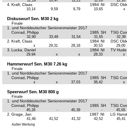
11,19
10,97
11,21
11,26
11,18
4.
Kraft, Claas
1984
NI
DSC Old
10,14
9,59
9,79
10,65
x
Diskuswurf Sen. M30 2 kg
Finale
1.
und Norddeutscher Seniorenmeister 2017
Conrad, Philipp
1985
SH
TSG Conc
32,90
33,49
31,54
31,55
32,39
2.
Kraft, Claas
1984
NI
DSC Old
x
29,31
28,18
30,53
29,00
3.
Lucka, Daniel
1984
NI
TV Hude
29,94
x
x
28,33
x
Hammerwurf Sen. M30 7.26 kg
Finale
1.
und Norddeutscher Seniorenmeister 2017
Conrad, Philipp
1985
SH
TSG Conc
x
x
37,03
38,42
x
Speerwurf Sen. M30 800 g
Finale
1.
und Norddeutscher Seniorenmeister 2017
Conrad, Philipp
1985
SH
TSG Conc
45,26
-
45,39
-
45,65
2.
Grage, Jan
1987
NI
LG Hanst
41,46
41,52
41,32
42,52
45,41
Außer Wertung