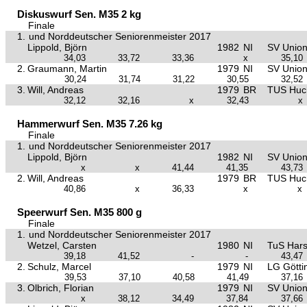
Diskuswurf Sen. M35 2 kg
Finale
1.
und Norddeutscher Seniorenmeister 2017
Lippold, Björn
1982
NI
SV Union 
34,03
33,72
33,36
x
35,10
2.
Graumann, Martin
1979
NI
SV Union 
30,24
31,74
31,22
30,55
32,52
3.
Will, Andreas
1979
BR
TUS Huc
32,12
32,16
x
32,43
x
Hammerwurf Sen. M35 7.26 kg
Finale
1.
und Norddeutscher Seniorenmeister 2017
Lippold, Björn
1982
NI
SV Union 
x
x
41,44
41,35
43,73
2.
Will, Andreas
1979
BR
TUS Huc
40,86
x
36,33
x
x
Speerwurf Sen. M35 800 g
Finale
1.
und Norddeutscher Seniorenmeister 2017
Wetzel, Carsten
1980
NI
TuS Hars
39,18
41,52
-
-
43,47
2.
Schulz, Marcel
1979
NI
LG Götti
39,53
37,10
40,58
41,49
37,16
3.
Olbrich, Florian
1979
NI
SV Union 
x
38,12
34,49
37,84
37,66