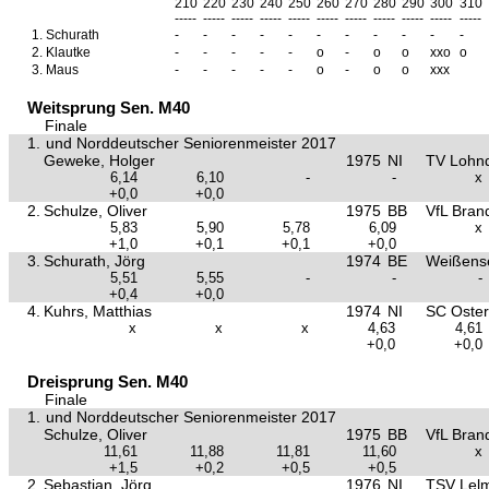
210
220
230
240
250
260
270
280
290
300
310
-----
-----
-----
-----
-----
-----
-----
-----
-----
-----
-----
1.
Schurath
-
-
-
-
-
-
-
-
-
-
-
2.
Klautke
-
-
-
-
-
o
-
o
o
xxo
o
3.
Maus
-
-
-
-
-
o
-
o
o
xxx
Weitsprung Sen. M40
Finale
1.
und Norddeutscher Seniorenmeister 2017
Geweke, Holger
1975
NI
TV Lohn
6,14
6,10
-
-
x
+0,0
+0,0
2.
Schulze, Oliver
1975
BB
VfL Bran
5,83
5,90
5,78
6,09
x
+1,0
+0,1
+0,1
+0,0
3.
Schurath, Jörg
1974
BE
Weißens
5,51
5,55
-
-
-
+0,4
+0,0
4.
Kuhrs, Matthias
1974
NI
SC Oster
x
x
x
4,63
4,61
+0,0
+0,0
Dreisprung Sen. M40
Finale
1.
und Norddeutscher Seniorenmeister 2017
Schulze, Oliver
1975
BB
VfL Bran
11,61
11,88
11,81
11,60
x
+1,5
+0,2
+0,5
+0,5
2.
Sebastian, Jörg
1976
NI
TSV Lel