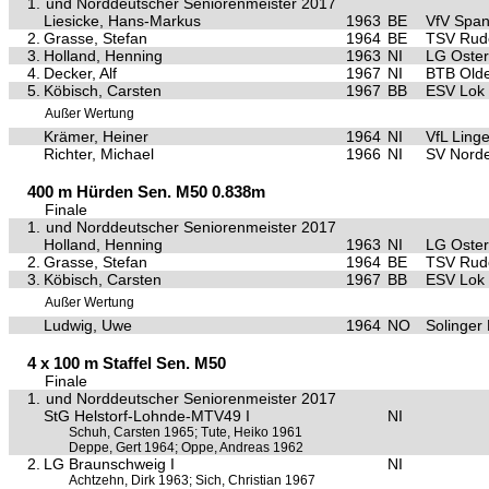
1.
und Norddeutscher Seniorenmeister 2017
Liesicke, Hans-Markus
1963
BE
VfV Spa
2.
Grasse, Stefan
1964
BE
TSV Ru
3.
Holland, Henning
1963
NI
LG Oste
4.
Decker, Alf
1967
NI
BTB Old
5.
Köbisch, Carsten
1967
BB
ESV Lok
Außer Wertung
Krämer, Heiner
1964
NI
VfL Ling
Richter, Michael
1966
NI
SV Nord
400 m Hürden Sen. M50 0.838m
Finale
1.
und Norddeutscher Seniorenmeister 2017
Holland, Henning
1963
NI
LG Oste
2.
Grasse, Stefan
1964
BE
TSV Ru
3.
Köbisch, Carsten
1967
BB
ESV Lok
Außer Wertung
Ludwig, Uwe
1964
NO
Solinger
4 x 100 m Staffel Sen. M50
Finale
1.
und Norddeutscher Seniorenmeister 2017
StG Helstorf-Lohnde-MTV49 I
NI
Schuh, Carsten 1965; Tute, Heiko 1961
Deppe, Gert 1964; Oppe, Andreas 1962
2.
LG Braunschweig I
NI
Achtzehn, Dirk 1963; Sich, Christian 1967