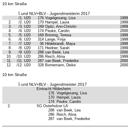
10 km Straße
1.
und NLV+BLV - Jugendmeisterin 2017
/1. U20
176
Vogelgesang, Lisa
1999
2.
/2. U20
170
Hampel, Laura
1999
3.
/3. U20
249
Opitz, Ann-Christin
1999
4.
/4. U20
174
Peuke, Carolin
2000
5.
/5. U20
169
Brüning, Teresa
1998
6.
/6. U20
314
Lange, Finja
1999
7.
/7. U20
36
Hildebrandt, Maya
1998
8.
/8. U20
171
Heidner, Sarah
1999
9.
/9. U20
288
van Beek, Lea
2000
10.
/10. U20
286
Reich, Alina
1999
11.
/11. U20
287
van Beek, Frederike
2000
12.
/12. U20
328
Bornemann, Deike
2000
10 km Straße
1.
und NLV+BLV - Jugendmeister 2017
Eintracht Hildesheim
176
Vogelgesang, Lisa
170
Hampel, Laura
174
Peuke, Carolin
2.
SG Osterholzer LA
288
van Beek, Lea
286
Reich, Alina
287
van Beek, Frederike