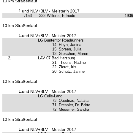
10 km Straßenlauf
1.
und NLV+BLV - Meisterin 2017
/153
333
Willerts, Elfriede
1936
10 km Straßenlauf
1.
und NLV+BLV - Meister 2017
LG Buntentor Roadrunners
14
Heyn, Janina
15
Spreen, Julia
13
Gieschen, Maren
2.
LAV 07 Bad Harzburg
21
Thoens, Nadine
22
Zierdt, Iris
20
Schütz, Janine
10 km Straßenlauf
1.
und NLV+BLV - Meister 2017
LG Celle-Land
73
Quednau, Natalia
71
Dressler, Dr. Britta
72
Messmer, Sandra
10 km Straßenlauf
1.
und NLV+BLV - Meister 2017