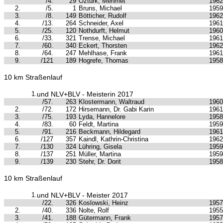
/4.
29
Öztürk, Mehmet
1962
2.
/5.
1
Bruns, Michael
1959
3.
/8.
149
Bötticher, Rudolf
1962
4.
/13.
264
Schneider, Axel
1961
5.
/25.
120
Nothdurft, Helmut
1960
6.
/33.
321
Trense, Michael
1961
7.
/60.
340
Eckert, Thorsten
1962
8.
/64.
247
Mehlhase, Frank
1961
9.
/121
189
Hogrefe, Thomas
1958
10 km Straßenlauf
1.
und NLV+BLV - Meisterin 2017
/57.
263
Klostermann, Waltraud
1960
2.
/72.
172
Hirsemann, Dr. Gabi Karin
1961
3.
/75.
193
Lyda, Hannelore
1958
4.
/83.
60
Feldt, Martina
1959
5.
/91.
216
Beckmann, Hildegard
1961
6.
/127
357
Kaindl, Kathrin-Christina
1962
7.
/130
324
Lühring, Gisela
1959
8.
/137
251
Müller, Martina
1959
9.
/139
230
Stehr, Dr. Dorit
1958
10 km Straßenlauf
1.
und NLV+BLV - Meister 2017
/22.
326
Koslowski, Heinz
1957
2.
/40.
336
Nolte, Rolf
1955
3.
/41.
188
Gütermann, Frank
1957