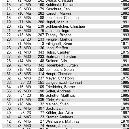
14.
/1. M35
141
Wiese, Christian
1981
15.
/9. Mä
160
Kuklinski, Fabian
1994
16.
/5. M30
179
Kaschura, Jan
1985
17.
/10. Mä
282
Karsch, Marvin
1992
18.
/2. M35
88
Looschen, Christian
1981
19.
/11. Mä
280
Hüpel, Marius
1991
20.
/12. Mä
139
Schlamelcher, Christian
1989
21.
/6. M30
76
Janssen, Ingo
1985
22.
/13. Mä
207
Tsegay, Brhane
1993
23.
/2. 23
133
Fengler, Markus
1999
24.
/1. M45
3
Eilinghoff, Sven
1971
25.
/7. M30
136
Lang, Steffen
1983
26.
/1. M40
343
Hülss, Carsten
1975
27.
/8. M30
233
Heitmann, Torsten
1986
28.
/14. Mä
48
Steinert, Nils
1991
29.
/2. M45
341
Rodenbeck, Jürgen
1969
30.
/15. Mä
152
Leimbach, Sören
1990
31.
/3. M35
114
Haupt, Christian
1980
32.
/2. M40
237
Meyer, Christoph
1975
33.
/3. 23
151
Langschwadt, Lennart
1995
34.
/16. Mä
109
Friedrichs, Bjarne
1990
35.
/9. M30
190
Solter, Andreas
1983
36.
/4. 23
95
Schütte, Matthias
1995
37.
/17. Mä
335
Fürle, Alexander
1993
38.
/18. Mä
32
Meinen, Sven
1989
39.
/3. M45
307
Bach, Jan
1970
40.
/5. 23
77
Köhler, Jan-Aiko
1997
41.
/4. M45
23
Kramer, Andreas
1969
42.
/5. M45
27
Wilshusen, Matthias
1970
43.
/3. M40
74
Hesse, Jörn
1974