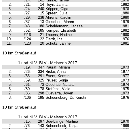
/14.
262
Krinke, Nicole
1978
2.
/21.
14
Heyn, Janina
1982
3.
/24.
240
Köppen, Olga
1978
4.
/27.
15
Spreen, Julia
1980
5.
/29.
238
Ahrens, Karolin
1980
6.
/37.
13
Gieschen, Maren
1979
7.
/43.
180
Scheidemann, Larissa
1981
8.
/62.
185
Kemper, Elisabeth
1982
9.
/116
21
Thoens, Nadine
1980
10.
/124
22
Zierdt, Iris
1976
11.
/128
20
Schütz, Janine
1981
10 km Straßenlauf
1.
und NLV+BLV - Meisterin 2017
/19.
347
Paurat, Miriam
1973
2.
/26.
334
Riske, Anna
1977
3.
/36.
291
Evers, Kerstin
1977
4.
/59.
325
Prüser, Sonja
1973
5.
/61.
73
Quednau, Natalia
1974
6.
/80.
78
Steffens, Viola
1975
7.
/86.
298
Guevarra, Joven
1973
8.
/106
195
Schoeneberg, Dr. Kerstin
1976
10 km Straßenlauf
1.
und NLV+BLV - Meisterin 2017
/15.
297
Boe-Lange, Martina
1970
2.
/76.
143
Schoenbeck, Tanja
1969