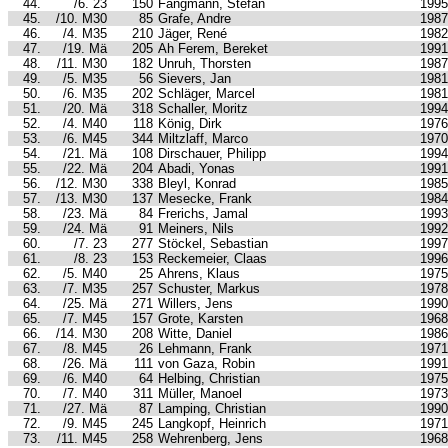
44.
/6. 23
150
Fangmann, Stefan
1995
45.
/10. M30
85
Grafe, Andre
1987
46.
/4. M35
210
Jäger, René
1982
47.
/19. Mä
205
Ah Ferem, Bereket
1991
48.
/11. M30
182
Unruh, Thorsten
1987
49.
/5. M35
56
Sievers, Jan
1981
50.
/6. M35
202
Schläger, Marcel
1981
51.
/20. Mä
318
Schaller, Moritz
1994
52.
/4. M40
118
König, Dirk
1976
53.
/6. M45
344
Miltzlaff, Marco
1970
54.
/21. Mä
108
Dirschauer, Philipp
1994
55.
/22. Mä
204
Abadi, Yonas
1991
56.
/12. M30
338
Bleyl, Konrad
1985
57.
/13. M30
137
Mesecke, Frank
1984
58.
/23. Mä
84
Frerichs, Jamal
1993
59.
/24. Mä
91
Meiners, Nils
1992
60.
/7. 23
277
Stöckel, Sebastian
1997
61.
/8. 23
153
Reckemeier, Claas
1996
62.
/5. M40
25
Ahrens, Klaus
1975
63.
/7. M35
257
Schuster, Markus
1978
64.
/25. Mä
271
Willers, Jens
1990
65.
/7. M45
157
Grote, Karsten
1968
66.
/14. M30
208
Witte, Daniel
1986
67.
/8. M45
26
Lehmann, Frank
1971
68.
/26. Mä
111
von Gaza, Robin
1991
69.
/6. M40
64
Helbing, Christian
1975
70.
/7. M40
311
Müller, Manoel
1973
71.
/27. Mä
87
Lamping, Christian
1990
72.
/9. M45
245
Langkopf, Heinrich
1971
73.
/11. M45
258
Wehrenberg, Jens
1968