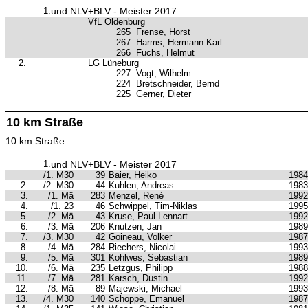
1.
und NLV+BLV - Meister 2017
VfL Oldenburg
265
Frense, Horst
267
Harms, Hermann Karl
266
Fuchs, Helmut
2.
LG Lüneburg
227
Vogt, Wilhelm
224
Bretschneider, Bernd
225
Gerner, Dieter
10 km Straße
10 km Straße
1.
und NLV+BLV - Meister 2017
/1. M30
39
Baier, Heiko
1984
2.
/2. M30
44
Kuhlen, Andreas
1983
3.
/1. Mä
283
Menzel, René
1992
4.
/1. 23
46
Schwippel, Tim-Niklas
1995
5.
/2. Mä
43
Kruse, Paul Lennart
1992
6.
/3. Mä
206
Knutzen, Jan
1989
7.
/3. M30
42
Goineau, Volker
1987
8.
/4. Mä
284
Riechers, Nicolai
1993
9.
/5. Mä
301
Kohlwes, Sebastian
1989
10.
/6. Mä
235
Letzgus, Philipp
1988
11.
/7. Mä
281
Karsch, Dustin
1992
12.
/8. Mä
89
Majewski, Michael
1993
13.
/4. M30
140
Schoppe, Emanuel
1987