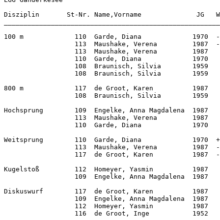
Disziplin       St-Nr. Name,Vorname              JG   W
_______________________________________________________
100 m             110  Garde, Diana             1970  -
                  113  Maushake, Verena         1987  -
                  113  Maushake, Verena         1987   
                  110  Garde, Diana             1970   
                  108  Braunisch, Silvia        1959   
                  108  Braunisch, Silvia        1959   
800 m             117  de Groot, Karen          1987   
                  108  Braunisch, Silvia        1959   
Hochsprung        109  Engelke, Anna Magdalena  1987   
                  113  Maushake, Verena         1987   
                  110  Garde, Diana             1970   
Weitsprung        110  Garde, Diana             1970  +
                  113  Maushake, Verena         1987  -
                  117  de Groot, Karen          1987  -
Kugelstoß         112  Homeyer, Yasmin          1987   
                  109  Engelke, Anna Magdalena  1987   
Diskuswurf        117  de Groot, Karen          1987   
                  109  Engelke, Anna Magdalena  1987   
                  112  Homeyer, Yasmin          1987   
                  116  de Groot, Inge           1952   