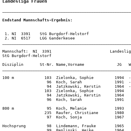
Landesliga Frauen
Endstand Mannschafts-Ergebnis:
 1. NI  3391    StG Burgdorf-Helstorf                  
 2. NI  6517    LGG Ganderkesee                        
_______________________________________________________
Mannschaft:  NI  3391                         Landeslig
StG Burgdorf-Helstorf         

Disziplin       St-Nr. Name,Vorname              JG   W
_______________________________________________________
100 m             103  Zielonka, Sophie         1994  -
                   96  Koch, Sarah              1991  -
                   94  Jatzkowski, Kerstin      1964  -
                  103  Zielonka, Sophie         1994   
                   94  Jatzkowski, Kerstin      1964   
                   96  Koch, Sarah              1991   
800 m              95  Koch, Melanie            1993   
                  235  Raufer, Christiane       1980   
                   97  Koch, Sonja              1967   
Hochsprung         98  Lindemann, Frauke        1965   
                   99  Peplinski, Heike         1964   