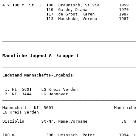
4 x 100 m  St. 1  108  Braunisch, Silvia        1959   
                  110  Garde, Diana             1970   
                  117  de Groot, Karen          1987   
                  113  Maushake, Verena         1987   
                                                       
Männliche Jugend A  Gruppe 1
Endstand Mannschafts-Ergebnis:
 1. NI  5601    LG Kreis Verden                        
 2. NI  3444    LG Hannover                            
_______________________________________________________
Mannschaft:  NI  5601                         Männliche
LG Kreis Verden               

Disziplin       St-Nr. Name,Vorname              JG   W
_______________________________________________________
100 m             396  Heinisch, Peter          1994  +