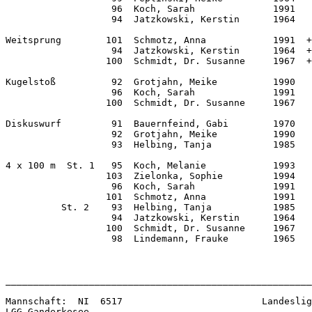
                   96  Koch, Sarah              1991   
                   94  Jatzkowski, Kerstin      1964   
Weitsprung        101  Schmotz, Anna            1991  +
                   94  Jatzkowski, Kerstin      1964  +
                  100  Schmidt, Dr. Susanne     1967  +
Kugelstoß          92  Grotjahn, Meike          1990   
                   96  Koch, Sarah              1991   
                  100  Schmidt, Dr. Susanne     1967   
Diskuswurf         91  Bauernfeind, Gabi        1970   
                   92  Grotjahn, Meike          1990   
                   93  Helbing, Tanja           1985   
4 x 100 m  St. 1   95  Koch, Melanie            1993   
                  103  Zielonka, Sophie         1994   
                   96  Koch, Sarah              1991   
                  101  Schmotz, Anna            1991   
          St. 2    93  Helbing, Tanja           1985   
                   94  Jatzkowski, Kerstin      1964   
                  100  Schmidt, Dr. Susanne     1967   
                   98  Lindemann, Frauke        1965   
                                                       
_______________________________________________________
Mannschaft:  NI  6517                         Landeslig
LGG Ganderkesee               
