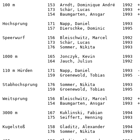
100 m             153  Arndt, Dominique André   1992  +
                  173  Schär, Lucas             1993  +
                  154  Baumgarten, Ansgar       1993  +
Hochsprung        171  Napp, Daniel             1993   
                  157  Dierschke, Dominic       1995   
Speerwurf         156  Bleischwitz, Marcel      1992   
                  173  Schär, Lucas             1993   
                  176  Sommer, Nikita           1993   
1000 m            165  Jonczyk, Kevin           1993   
                  164  Jauch, Julius            1992   
110 m Hürden      171  Napp, Daniel             1993  -
                  159  Groenewold, Tobias       1995  -
Stabhochsprung    176  Sommer, Nikita           1993   
                  159  Groenewold, Tobias       1995   
Weitsprung        156  Bleischwitz, Marcel      1992  +
                  154  Baumgarten, Ansgar       1993  +
3000 m            167  Kuklinski, Fabian        1994   
                  175  Seiffert, Henning        1993   
Kugelstoß         158  Gladitz, Alexander       1994   
                  176  Sommer, Nikita           1993   