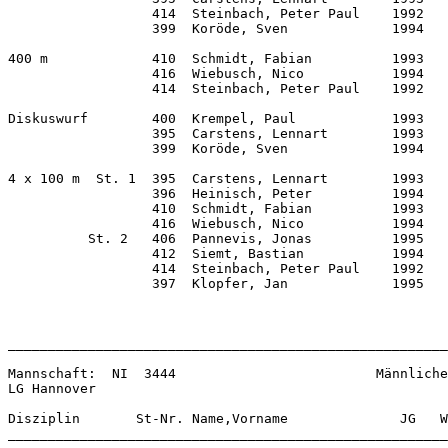
                  414  Steinbach, Peter Paul    1992   
                  399  Koröde, Sven             1994   
400 m             410  Schmidt, Fabian          1993   
                  416  Wiebusch, Nico           1994   
                  414  Steinbach, Peter Paul    1992   
Diskuswurf        400  Krempel, Paul            1993   
                  395  Carstens, Lennart        1993   
                  399  Koröde, Sven             1994   
4 x 100 m  St. 1  395  Carstens, Lennart        1993   
                  396  Heinisch, Peter          1994   
                  410  Schmidt, Fabian          1993   
                  416  Wiebusch, Nico           1994   
          St. 2   406  Pannevis, Jonas          1995   
                  412  Siemt, Bastian           1994   
                  414  Steinbach, Peter Paul    1992   
                  397  Klopfer, Jan             1995   
                                                       
_______________________________________________________
Mannschaft:  NI  3444                         Männliche
LG Hannover                   

Disziplin       St-Nr. Name,Vorname              JG   W
_______________________________________________________