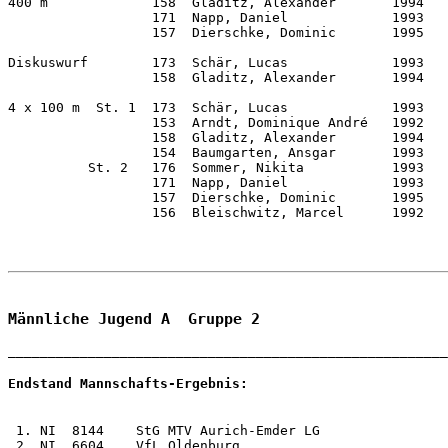
400 m             158  Gladitz, Alexander       1994   
                  171  Napp, Daniel             1993   
                  157  Dierschke, Dominic       1995   
Diskuswurf        173  Schär, Lucas             1993   
                  158  Gladitz, Alexander       1994   
4 x 100 m  St. 1  173  Schär, Lucas             1993   
                  153  Arndt, Dominique André   1992   
                  158  Gladitz, Alexander       1994   
                  154  Baumgarten, Ansgar       1993   
          St. 2   176  Sommer, Nikita           1993   
                  171  Napp, Daniel             1993   
                  157  Dierschke, Dominic       1995   
                  156  Bleischwitz, Marcel      1992   
                                                       
Männliche Jugend A  Gruppe 2
Endstand Mannschafts-Ergebnis: