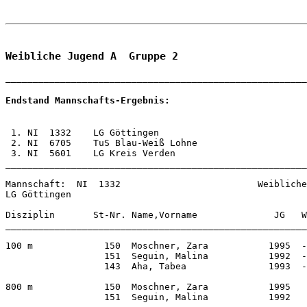
Weibliche Jugend A  Gruppe 2
Endstand Mannschafts-Ergebnis:
 1. NI  1332    LG Göttingen                           
 2. NI  6705    TuS Blau-Weiß Lohne                    
 3. NI  5601    LG Kreis Verden                        
_______________________________________________________
Mannschaft:  NI  1332                         Weibliche
LG Göttingen                  

Disziplin       St-Nr. Name,Vorname              JG   W
_______________________________________________________
100 m             150  Moschner, Zara           1995  -
                  151  Seguin, Malina           1992  -
                  143  Aha, Tabea               1993  -
800 m             150  Moschner, Zara           1995   
                  151  Seguin, Malina           1992   