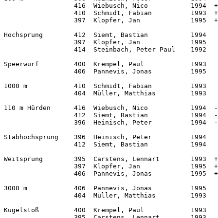
                  416  Wiebusch, Nico           1994  +
                  410  Schmidt, Fabian          1993  +
                  397  Klopfer, Jan             1995  +
Hochsprung        412  Siemt, Bastian           1994   
                  397  Klopfer, Jan             1995   
                  414  Steinbach, Peter Paul    1992   
Speerwurf         400  Krempel, Paul            1993   
                  406  Pannevis, Jonas          1995   
1000 m            410  Schmidt, Fabian          1993   
                  404  Müller, Matthias         1993   
110 m Hürden      416  Wiebusch, Nico           1994  -
                  412  Siemt, Bastian           1994  -
                  396  Heinisch, Peter          1994  -
Stabhochsprung    396  Heinisch, Peter          1994   
                  412  Siemt, Bastian           1994   
Weitsprung        395  Carstens, Lennart        1993  +
                  397  Klopfer, Jan             1995  +
                  406  Pannevis, Jonas          1995  +
3000 m            406  Pannevis, Jonas          1995   
                  404  Müller, Matthias         1993   
Kugelstoß         400  Krempel, Paul            1993   
                  395  Carstens, Lennart        1993   