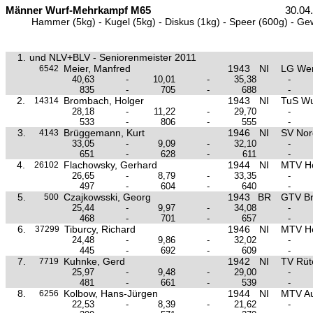
Männer Wurf-Mehrkampf M65
30.04
Hammer (5kg) - Kugel (5kg) - Diskus (1kg) - Speer (600g) - Ge
1.
und NLV+BLV - Seniorenmeister 2011
Meier, Manfred
1943
NI
LG We
6542
40,63
-
10,01
-
35,38
-
835
-
705
-
688
-
2.
Brombach, Holger
1943
NI
TuS Wu
14314
28,18
-
11,22
-
29,70
-
533
-
806
-
555
-
3.
Brüggemann, Kurt
1946
NI
SV No
4143
33,05
-
9,09
-
32,10
-
651
-
628
-
611
-
4.
Flachowsky, Gerhard
1944
NI
MTV H
26102
26,65
-
8,79
-
33,35
-
497
-
604
-
640
-
5.
Czajkowsski, Georg
1943
BR
GTV B
500
25,44
-
9,97
-
34,08
-
468
-
701
-
657
-
6.
Tiburcy, Richard
1946
NI
MTV H
37299
24,48
-
9,86
-
32,02
-
445
-
692
-
609
-
7.
Kuhnke, Gerd
1942
NI
TV Rüt
7719
25,97
-
9,48
-
29,00
-
481
-
661
-
539
-
8.
Kolbow, Hans-Jürgen
1944
NI
MTV Au
6256
22,53
-
8,39
-
21,62
-