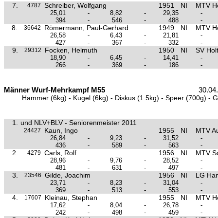
7.
Schreiber, Wolfgang
1951
NI
MTV H
4787
25,01
-
8,82
-
29,35
-
394
-
546
-
488
-
8.
Römermann, Paul-Gerhard
1949
NI
MTV H
36642
26,58
-
6,43
-
21,81
-
427
-
367
-
332
-
9.
Focken, Helmuth
1950
NI
SV Hol
29312
18,90
-
6,45
-
14,41
-
266
-
369
-
186
-
Männer Wurf-Mehrkampf M55
30.04
Hammer (6kg) - Kugel (6kg) - Diskus (1.5kg) - Speer (700g) - 
1.
und NLV+BLV - Seniorenmeister 2011
Kaun, Ingo
1955
NI
MTV Au
24427
26,84
-
9,23
-
31,52
-
436
-
589
-
563
-
2.
Carls, Rolf
1956
NI
MTV So
4279
28,96
-
9,76
-
28,52
-
481
-
631
-
497
-
3.
Gilde, Joachim
1956
NI
LG Ha
23546
23,71
-
8,23
-
31,04
-
369
-
513
-
553
-
4.
Kleinau, Stephan
1955
NI
MTV H
17607
17,62
-
8,04
-
26,78
-
242
-
498
-
459
-