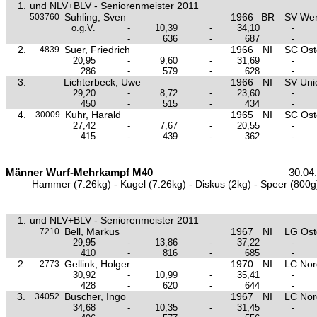
1.
und NLV+BLV - Seniorenmeister 2011
Suhling, Sven
1966
BR
SV We
503760
o.g.V.
-
10,39
-
34,10
-
-
636
-
687
-
2.
Suer, Friedrich
1966
NI
SC Ost
4839
20,95
-
9,60
-
31,69
-
286
-
579
-
628
-
3.
Lichterbeck, Uwe
1966
NI
SV Uni
29,20
-
8,72
-
23,60
-
450
-
515
-
434
-
4.
Kuhr, Harald
1965
NI
SC Ost
30009
27,42
-
7,67
-
20,55
-
415
-
439
-
362
-
Männer Wurf-Mehrkampf M40
30.04
Hammer (7.26kg) - Kugel (7.26kg) - Diskus (2kg) - Speer (800g
1.
und NLV+BLV - Seniorenmeister 2011
Bell, Markus
1967
NI
LG Ost
7210
29,95
-
13,86
-
37,22
-
410
-
816
-
685
-
2.
Gellink, Holger
1970
NI
LC Nor
2773
30,92
-
10,99
-
35,41
-
428
-
620
-
644
-
3.
Buscher, Ingo
1967
NI
LC Nor
34052
34,68
-
10,35
-
31,45
-