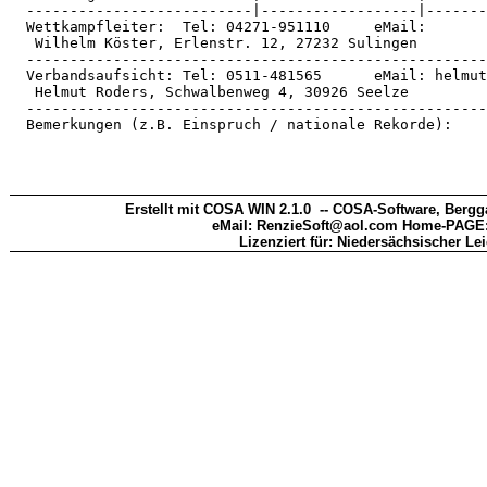
  --------------------------|------------------|-------
  Wettkampfleiter:  Tel: 04271-951110     eMail:       
   Wilhelm Köster, Erlenstr. 12, 27232 Sulingen        
  -----------------------------------------------------
  Verbandsaufsicht: Tel: 0511-481565      eMail: helmut
   Helmut Roders, Schwalbenweg 4, 30926 Seelze         
  -----------------------------------------------------
  Bemerkungen (z.B. Einspruch / nationale Rekorde):    
Erstellt mit COSA WIN 2.1.0  -- COSA-Software, Bergg
eMail: RenzieSoft@aol.com Home-PAGE:
Lizenziert für: Niedersächsischer Le