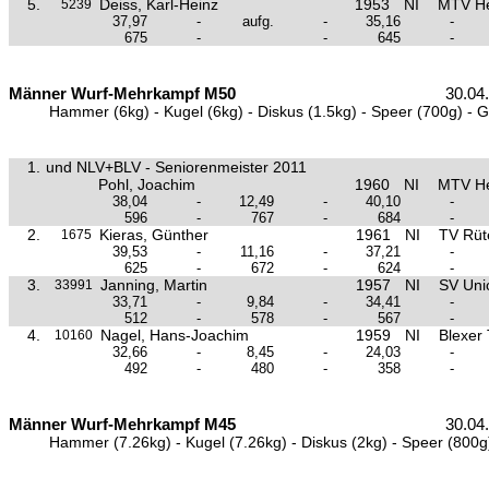
5.
Deiss, Karl-Heinz
1953
NI
MTV He
5239
37,97
-
aufg.
-
35,16
-
675
-
-
645
-
Männer Wurf-Mehrkampf M50
30.04
Hammer (6kg) - Kugel (6kg) - Diskus (1.5kg) - Speer (700g) - 
1.
und NLV+BLV - Seniorenmeister 2011
Pohl, Joachim
1960
NI
MTV He
38,04
-
12,49
-
40,10
-
596
-
767
-
684
-
2.
Kieras, Günther
1961
NI
TV Rüt
1675
39,53
-
11,16
-
37,21
-
625
-
672
-
624
-
3.
Janning, Martin
1957
NI
SV Uni
33991
33,71
-
9,84
-
34,41
-
512
-
578
-
567
-
4.
Nagel, Hans-Joachim
1959
NI
Blexer
10160
32,66
-
8,45
-
24,03
-
492
-
480
-
358
-
Männer Wurf-Mehrkampf M45
30.04
Hammer (7.26kg) - Kugel (7.26kg) - Diskus (2kg) - Speer (800g