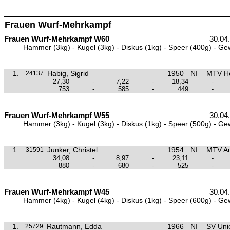
Frauen Wurf-Mehrkampf
Frauen Wurf-Mehrkampf W60
30.04
Hammer (3kg) - Kugel (3kg) - Diskus (1kg) - Speer (400g) - Ge
1.
Habig, Sigrid
1950
NI
MTV H
24137
27,30
-
7,22
-
18,34
-
753
-
585
-
449
-
Frauen Wurf-Mehrkampf W55
30.04
Hammer (3kg) - Kugel (3kg) - Diskus (1kg) - Speer (500g) - Ge
1.
Junker, Christel
1954
NI
MTV Au
31591
34,08
-
8,97
-
23,11
-
880
-
680
-
525
-
Frauen Wurf-Mehrkampf W45
30.04
Hammer (4kg) - Kugel (4kg) - Diskus (1kg) - Speer (600g) - Ge
1.
Rautmann, Edda
1966
NI
SV Unio
25729