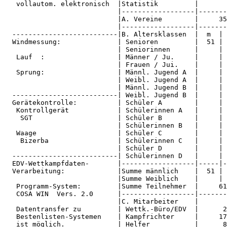
   vollautom. elektronisch  |Statistik         |       
                            |------------------|-------
                            |A. Vereine        |     35
                            |------------------|-------
  --------------------------|B. Altersklassen  |  m  | 
  Windmessung:              | Senioren         |  51 | 
                            | Seniorinnen      |     | 
   Lauf  :                  | Männer / Ju.     |     | 
                            | Frauen / Jui.    |     | 
   Sprung:                  | Männl. Jugend A  |     | 
                            | Weibl. Jugend A  |     | 
                            | Männl. Jugend B  |     | 
  --------------------------| Weibl. Jugend B  |     | 
  Gerätekontrolle:          | Schüler A        |     | 
   Kontrollgerät            | Schülerinnen A   |     | 
    SGT                     | Schüler B        |     | 
                            | Schülerinnen B   |     | 
   Waage                    | Schüler C        |     | 
    Bizerba                 | Schülerinnen C   |     | 
                            | Schüler D        |     | 
  --------------------------| Schülerinnen D   |     | 
  EDV-Wettkampfdaten-       |------------------|-----|-
  Verarbeitung:             |Summe männlich    |  51 | 
                            |Summe Weiblich    |     | 
   Programm-System:         |Summe Teilnehmer  |     61
   COSA WIN  Vers. 2.0      |------------------|-------
                            |C. Mitarbeiter    |       
   Datentransfer zu         | Wettk.-Büro/EDV  |      2
   Bestenlisten-Systemen    | Kampfrichter     |     17
   ist möglich.             | Helfer           |      8