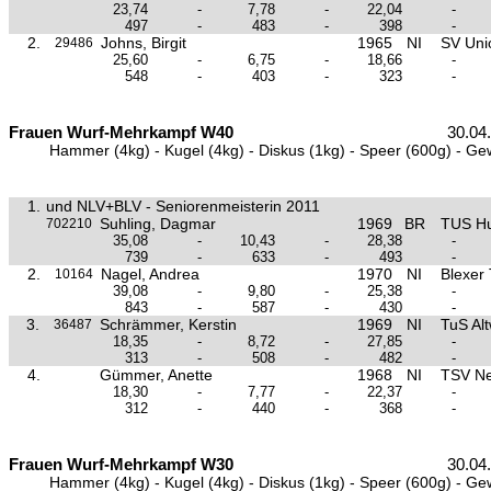
23,74
-
7,78
-
22,04
-
497
-
483
-
398
-
2.
Johns, Birgit
1965
NI
SV Unio
29486
25,60
-
6,75
-
18,66
-
548
-
403
-
323
-
Frauen Wurf-Mehrkampf W40
30.04
Hammer (4kg) - Kugel (4kg) - Diskus (1kg) - Speer (600g) - Ge
1.
und NLV+BLV - Seniorenmeisterin 2011
Suhling, Dagmar
1969
BR
TUS Hu
702210
35,08
-
10,43
-
28,38
-
739
-
633
-
493
-
2.
Nagel, Andrea
1970
NI
Blexer
10164
39,08
-
9,80
-
25,38
-
843
-
587
-
430
-
3.
Schrämmer, Kerstin
1969
NI
TuS Al
36487
18,35
-
8,72
-
27,85
-
313
-
508
-
482
-
4.
Gümmer, Anette
1968
NI
TSV Ne
18,30
-
7,77
-
22,37
-
312
-
440
-
368
-
Frauen Wurf-Mehrkampf W30
30.04
Hammer (4kg) - Kugel (4kg) - Diskus (1kg) - Speer (600g) - Ge