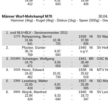
19,59
-
8,52
-
19,58
-
412
-
643
-
426
-
Männer Wurf-Mehrkampf M70
30.04
Hammer (4kg) - Kugel (4kg) - Diskus (1kg) - Speer (500g) - Ge
1.
und NLV+BLV - Seniorenmeister 2011
Rehpenning, Bernd
1938
NI
SV Wac
1275
31,66
-
10,36
-
37,80
-
641
-
725
-
835
-
2.
Plücker, Günter
1940
NI
SV Hol
36,74
-
9,97
-
o.g.V.
-
769
-
693
-
-
3.
Schwieger, Wolfgang
1941
BR
OSC B
201860
24,76
-
9,56
-
30,49
-
471
-
659
-
643
-
4.
Heinz, Edward
1938
NI
MTV H
3428
24,42
-
10,41
-
25,62
-
462
-
730
-
519
-
5.
Leseberg, Walter
1937
NI
SG Mis
3366
22,65
-
8,81
-
25,08
-
419
-
598
-
505
-
6.
Wojcik, Manfred
1940
NI
SV Le
8966
22,84
-
9,33
-
18,73
-
424
-
640
-
347
-