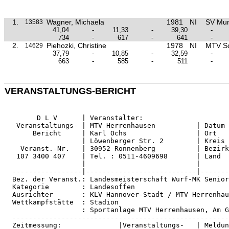
1.
Wagner, Michaela
1981
NI
SV Mun
13583
41,04
-
11,33
-
39,30
-
734
-
617
-
641
-
2.
Piehozki, Christine
1978
NI
MTV S
14629
37,79
-
10,85
-
32,59
-
663
-
585
-
511
-
VERANSTALTUNGS-BERICHT
        D L V      | Veranstalter:                     
   Veranstaltungs- | MTV Herrenhausen          | Datum 
       Bericht     | Karl Ochs                 | Ort   
                   | Löwenberger Str. 2        | Kreis 
    Veranst.-Nr.   | 30952 Ronnenberg          | Bezirk
   107 3400 407    | Tel. : 0511-4609698       | Land  
                   |                           |       
  -----------------|---------------------------|-------
  Bez. der Veranst.: Landesmeisterschaft Wurf-MK Senior
  Kategorie        : Landesoffen                       
  Ausrichter       : KLV Hannover-Stadt / MTV Herrenhau
  Wettkampfstätte  : Stadion                           
                   : Sportanlage MTV Herrenhausen, Am G
  -----------------------------------------------------
  Zeitmessung:              |Veranstaltungs-   | Meldun