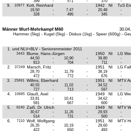
399
-
571
-
370
-
9.
Kott, Reinhard
1942
NI
TuS E
10977
19,50
-
7,47
-
20,48
-
328
-
495
-
345
-
Männer Wurf-Mehrkampf M60
30.04
Hammer (5kg) - Kugel (5kg) - Diskus (1kg) - Speer (600g) - Ge
1.
und NLV+BLV - Seniorenmeister 2011
Blume, Hans-Jürgen
1950
NI
LG We
3443
44,50
-
10,90
-
39,80
-
813
-
704
-
711
-
2.
Marsch, Fritz
1951
NI
LG Fall
37249
28,70
-
11,79
-
38,19
-
472
-
772
-
676
-
3.
Willms, Eberhard
1951
NI
MTV Au
25691
40,55
-
11,02
-
34,52
-
727
-
713
-
597
-
4.
Glauß, Axel
1949
NI
LG We
10685
33,81
-
10,41
-
34,62
-
581
-
667
-
600
-
5.
Zaiß, Dr. Ulrich
1949
NI
MTV Wo
9240
30,67
-
11,26
-
29,93
-
514
-
731
-
500
-
6.
Wolf, Wolfgang
1951
NI
MTV H
7110
26,35
-
10,19
-
29,60
-
422
-
650
-
493
-