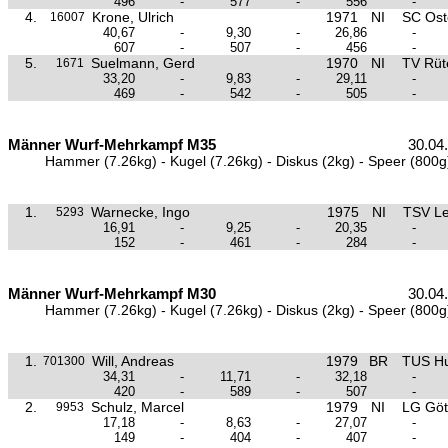
496
-
577
-
556
-
4.
Krone, Ulrich
1971
NI
SC Ost
16007
40,67
-
9,30
-
26,86
-
607
-
507
-
456
-
5.
Suelmann, Gerd
1970
NI
TV Rüt
1671
33,20
-
9,83
-
29,11
-
469
-
542
-
505
-
Männer Wurf-Mehrkampf M35
30.04
Hammer (7.26kg) - Kugel (7.26kg) - Diskus (2kg) - Speer (800g
1.
Warnecke, Ingo
1975
NI
TSV L
5293
16,91
-
9,25
-
20,35
-
152
-
461
-
284
-
Männer Wurf-Mehrkampf M30
30.04
Hammer (7.26kg) - Kugel (7.26kg) - Diskus (2kg) - Speer (800g
1.
Will, Andreas
1979
BR
TUS Hu
701300
34,31
-
11,71
-
32,18
-
420
-
589
-
507
-
2.
Schulz, Marcel
1979
NI
LG Göt
9953
17,18
-
8,63
-
27,07
-
149
-
404
-
407
-