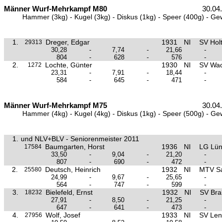
Männer Wurf-Mehrkampf M80
30.04
Hammer (3kg) - Kugel (3kg) - Diskus (1kg) - Speer (400g) - Ge
1.
Dreger, Edgar
1931
NI
SV Hol
29313
30,28
-
7,74
-
21,66
-
804
-
628
-
576
-
2.
Lochte, Günter
1930
NI
SV Wac
1272
23,31
-
7,91
-
18,44
-
584
-
645
-
471
-
Männer Wurf-Mehrkampf M75
30.04
Hammer (4kg) - Kugel (4kg) - Diskus (1kg) - Speer (500g) - Ge
1.
und NLV+BLV - Seniorenmeister 2011
Baumgarten, Horst
1936
NI
LG Lün
17584
33,50
-
9,04
-
21,20
-
807
-
690
-
472
-
2.
Deutsch, Heinrich
1932
NI
MTV Sa
25580
24,99
-
9,67
-
25,65
-
564
-
747
-
599
-
3.
Bielefeld, Ernst
1932
NI
SV Bra
18232
27,91
-
8,50
-
21,25
-
647
-
641
-
473
-
4.
Wolf, Josef
1933
NI
SV Le
27956