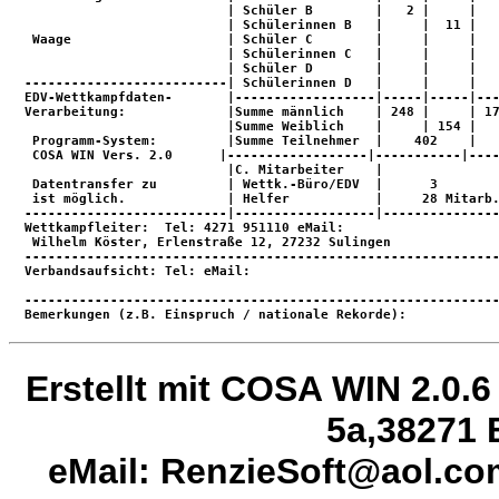
                            | Schüler B        |   2 |     |   
                            | Schülerinnen B   |     |  11 |   
   Waage                    | Schüler C        |     |     |   
                            | Schülerinnen C   |     |     |   
                            | Schüler D        |     |     |   
  --------------------------| Schülerinnen D   |     |     |   
  EDV-Wettkampfdaten-       |------------------|-----|-----|---
  Verarbeitung:             |Summe männlich    | 248 |     | 17
                            |Summe Weiblich    |     | 154 |   
   Programm-System:         |Summe Teilnehmer  |    402    |   
   COSA WIN Vers. 2.0      |------------------|-----------|----
                            |C. Mitarbeiter    |               
   Datentransfer zu         | Wettk.-Büro/EDV  |      3        
   ist möglich.             | Helfer           |     28 Mitarb.
  --------------------------|------------------|---------------
  Wettkampfleiter:  Tel: 4271 951110 eMail:                    
   Wilhelm Köster, Erlenstraße 12, 27232 Sulingen              
  -------------------------------------------------------------
  Verbandsaufsicht: Tel: eMail:                            

  -------------------------------------------------------------
  Bemerkungen (z.B. Einspruch / nationale Rekorde): 
Erstellt mit COSA WIN 2.0.6
5a,38271 
eMail: RenzieSoft@aol.c