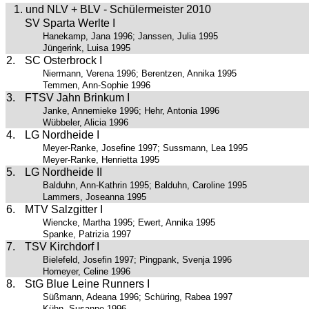
1. und NLV + BLV - Schülermeister 2010
SV Sparta Werlte I
Hanekamp, Jana 1996; Janssen, Julia 1995
Jüngerink, Luisa 1995
2.
SC Osterbrock I
Niermann, Verena 1996; Berentzen, Annika 1995
Temmen, Ann-Sophie 1996
3.
FTSV Jahn Brinkum I
Janke, Annemieke 1996; Hehr, Antonia 1996
Wübbeler, Alicia 1996
4.
LG Nordheide I
Meyer-Ranke, Josefine 1997; Sussmann, Lea 1995
Meyer-Ranke, Henrietta 1995
5.
LG Nordheide II
Balduhn, Ann-Kathrin 1995; Balduhn, Caroline 1995
Lammers, Joseanna 1995
6.
MTV Salzgitter I
Wiencke, Martha 1995; Ewert, Annika 1995
Spanke, Patrizia 1997
7.
TSV Kirchdorf I
Bielefeld, Josefin 1997; Pingpank, Svenja 1996
Homeyer, Celine 1996
8.
StG Blue Leine Runners I
Süßmann, Adeana 1996; Schüring, Rabea 1997
Kühn, Susanne 1996