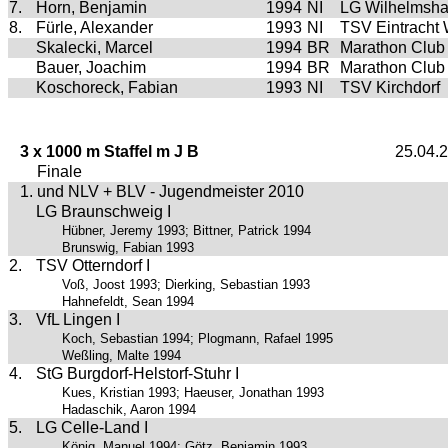
7.
Horn, Benjamin
1994
NI
LG Wilhelmsh
8.
Fürle, Alexander
1993
NI
TSV Eintracht
Skalecki, Marcel
1994
BR
Marathon Club
Bauer, Joachim
1994
BR
Marathon Club
Koschoreck, Fabian
1993
NI
TSV Kirchdorf
3 x 1000 m Staffel m J B
25.04.
Finale
1. und NLV + BLV - Jugendmeister 2010
LG Braunschweig I
Hübner, Jeremy 1993; Bittner, Patrick 1994
Brunswig, Fabian 1993
2.
TSV Otterndorf I
Voß, Joost 1993; Dierking, Sebastian 1993
Hahnefeldt, Sean 1994
3.
VfL Lingen I
Koch, Sebastian 1994; Plogmann, Rafael 1995
Weßling, Malte 1994
4.
StG Burgdorf-Helstorf-Stuhr I
Kues, Kristian 1993; Haeuser, Jonathan 1993
Hadaschik, Aaron 1994
5.
LG Celle-Land I
König, Manuel 1994; Götz, Benjamin 1993