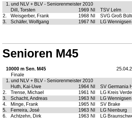
1. und NLV + BLV - Seniorenmeister 2010
Dill, Torsten
1969
NI
TSV Lelm
2.
Weisgerber, Frank
1968
NI
SVG Groß Bült
3.
Schäfer, Wolfgang
1967
NI
LG Wennigsen
Senioren M45
10000 m Sen. M45
25.04.
Finale
1. und NLV + BLV - Seniorenmeister 2010
Huth, Kai-Uwe
1964
NI
SV Germania H
2.
Trense, Michael
1961
NI
LG Kreis Verd
3.
Schacht, Andreas
1963
NI
LG Wennigsen
4.
Minge, Frank
1965
NI
SV Brake
5.
Ferreira, José
1963
NI
LG Nienburg
6.
Achtzehn, Dirk
1963
NI
LG Braunschw