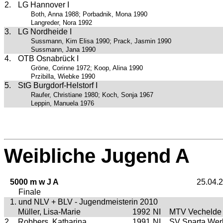
2.
LG Hannover I
Both, Anna 1988; Porbadnik, Mona 1990
Langreder, Nora 1992
3.
LG Nordheide I
Sussmann, Kim Elisa 1990; Prack, Jasmin 1990
Sussmann, Jana 1990
4.
OTB Osnabrück I
Gröne, Corinne 1972; Koop, Alina 1990
Przibilla, Wiebke 1990
5.
StG Burgdorf-Helstorf I
Raufer, Christiane 1980; Koch, Sonja 1967
Leppin, Manuela 1976
Weibliche Jugend A
5000 m w J A
25.04.
Finale
1. und NLV + BLV - Jugendmeisterin 2010
Müller, Lisa-Marie
1992
NI
MTV Vechelde
2.
Robbers, Katharina
1991
NI
SV Sparta Werl