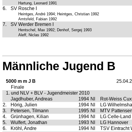
Hartung, Leonard 1991
6.
SV Rosche I
Heintges, André 1994; Heintges, Christian 1992
Amtsfeld, Fabian 1992
7.
SV Werder Bremen I
Hentschel, Max 1992; Denhof, Sergej 1993
Aleff, Niclas 1992
Männliche Jugend B
5000 m m J B
25.04.
Finale
1. und NLV + BLV - Jugendmeister 2010
Jagdhuber, Andreas
1994
NI
Rot-Weiss Cu
2.
Hörig, Julien
1994
NI
LG Wilhelmsh
3.
Petersen, Tilmann
1995
NI
MTV Pattense
4.
Grünhagen, Kilian
1994
NI
LG Celle-Land
5.
Wulfert, Jonathan
1993
NI
LG Hannover
6.
Kröhl, Andre
1994
NI
TSV Eintracht