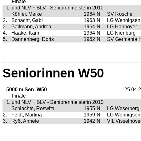
Finale
1. und NLV + BLV - Seniorenmeisterin 2010
Köhler, Meike
1964
NI
SV Rosche
2.
Schacht, Gabi
1963
NI
LG Wennigsen
3.
Ballmann, Andrea
1964
NI
LG Hannover
4.
Haake, Karin
1964
NI
LG Nienburg
5.
Dannenberg, Doris
1962
NI
SV Germania H
Seniorinnen W50
5000 m Sen. W50
25.04.
Finale
1. und NLV + BLV - Seniorenmeisterin 2010
Schlachte, Roswita
1955
NI
LG Weserberg
2.
Feldt, Martina
1959
NI
LG Wennigsen
3.
Ryß, Annete
1942
NI
VfL Visselhöv