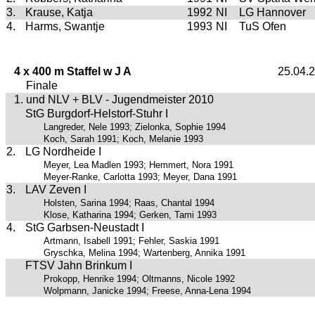
3.
Krause, Katja
1992
NI
LG Hannover
4.
Harms, Swantje
1993
NI
TuS Ofen
4 x 400 m Staffel w J A
25.04.
Finale
1. und NLV + BLV - Jugendmeister 2010
StG Burgdorf-Helstorf-Stuhr I
Langreder, Nele 1993; Zielonka, Sophie 1994
Koch, Sarah 1991; Koch, Melanie 1993
2.
LG Nordheide I
Meyer, Lea Madlen 1993; Hemmert, Nora 1991
Meyer-Ranke, Carlotta 1993; Meyer, Dana 1991
3.
LAV Zeven I
Holsten, Sarina 1994; Raas, Chantal 1994
Klose, Katharina 1994; Gerken, Tami 1993
4.
StG Garbsen-Neustadt I
Artmann, Isabell 1991; Fehler, Saskia 1991
Gryschka, Melina 1994; Wartenberg, Annika 1991
FTSV Jahn Brinkum I
Prokopp, Henrike 1994; Oltmanns, Nicole 1992
Wolpmann, Janicke 1994; Freese, Anna-Lena 1994