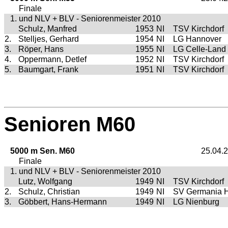
Finale
1. und NLV + BLV - Seniorenmeister 2010
Schulz, Manfred
1953
NI
TSV Kirchdorf
2.
Stelljes, Gerhard
1954
NI
LG Hannover
3.
Röper, Hans
1955
NI
LG Celle-Land
4.
Oppermann, Detlef
1952
NI
TSV Kirchdorf
5.
Baumgart, Frank
1951
NI
TSV Kirchdorf
Senioren M60
5000 m Sen. M60
25.04.
Finale
1. und NLV + BLV - Seniorenmeister 2010
Lutz, Wolfgang
1949
NI
TSV Kirchdorf
2.
Schulz, Christian
1949
NI
SV Germania H
3.
Göbbert, Hans-Hermann
1949
NI
LG Nienburg