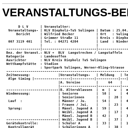
VERANSTALTUNGS-BE
        D L V      | Veranstalter:                             
   Veranstaltungs- | KLV Diepholz-TuS Sulingen | Datum : 25.04.
       Bericht     | Wilfried Becker           | Ort   : Suling
                   | Grimmer Straße 11         | Kreis : Diepho
   007 3119 401    | Tel. : 04271 4284         | Land  : Nieder
                   |                           |               
  -----------------|---------------------------|---------------
  Bez. der Veranst.: NLV +  BLV  Langstrecken / Langstaffeln   
  Kategorie        : Landesoffen                               
  Ausrichter       : NLV Kreis Diepholz TuS Sulingen           
  Wettkampfstätte  : Stadion                                   
                   : Sportpark Sulingen, Werner-Kling-Strasse  
  -------------------------------------------------------------
  Zeitmessung:              |Veranstaltungs-   | Meldung   | Te
   Alge timing |------------------|-----------|-----------|---|
                            |A. Vereine        |     64    |   
                            |------------------|-----------|---
  --------------------------|B. Altersklassen  |  m  |  w  |  m
  Windmessung:              | Senioren         |  58 |     |  4
                            | Seniorinnen      |     |  28 |   
   Lauf  :                  | Männer / Ju.     |  54 |     |  4
                            | Frauen / Jui.    |     |  23 |   
   Sprung:                  | Männl. Jugend A  |  59 |     |  4
                            | Weibl. Jugend A  |     |  17 |   
                            | Männl. Jugend B  |  42 |     |  3
  --------------------------| Weibl. Jugend B  |     |  37 |   
  Gerätekontrolle:          | Schüler A        |  33 |     |  1
   Kontrollgerät            | Schülerinnen A   |     |  38 |   