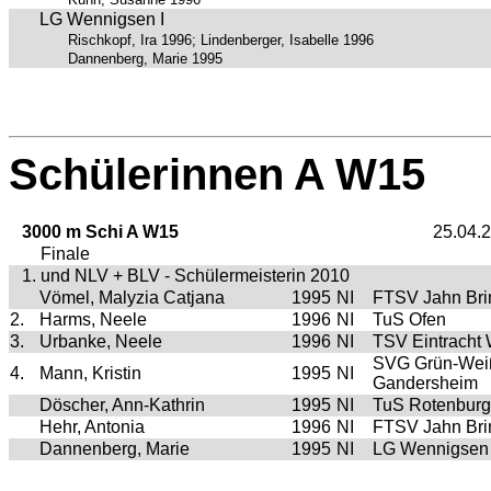
LG Wennigsen I
Rischkopf, Ira 1996; Lindenberger, Isabelle 1996
Dannenberg, Marie 1995
Schülerinnen A W15
3000 m Schi A W15
25.04.
Finale
1. und NLV + BLV - Schülermeisterin 2010
Vömel, Malyzia Catjana
1995
NI
FTSV Jahn Br
2.
Harms, Neele
1996
NI
TuS Ofen
3.
Urbanke, Neele
1996
NI
TSV Eintracht
SVG Grün-Wei
4.
Mann, Kristin
1995
NI
Gandersheim
Döscher, Ann-Kathrin
1995
NI
TuS Rotenburg
Hehr, Antonia
1996
NI
FTSV Jahn Br
Dannenberg, Marie
1995
NI
LG Wennigsen