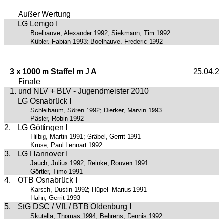
Außer Wertung
LG Lemgo I
Boelhauve, Alexander 1992; Siekmann, Tim 1992
Kübler, Fabian 1993; Boelhauve, Frederic 1992
3 x 1000 m Staffel m J A
25.04.
Finale
1. und NLV + BLV - Jugendmeister 2010
LG Osnabrück I
Schleibaum, Sören 1992; Dierker, Marvin 1993
Päsler, Robin 1992
2.
LG Göttingen I
Hilbig, Martin 1991; Gräbel, Gerrit 1991
Kruse, Paul Lennart 1992
3.
LG Hannover I
Jauch, Julius 1992; Reinke, Rouven 1991
Görtler, Timo 1991
4.
OTB Osnabrück I
Karsch, Dustin 1992; Hüpel, Marius 1991
Hahn, Gerrit 1993
5.
StG DSC / VfL / BTB Oldenburg I
Skutella, Thomas 1994; Behrens, Dennis 1992