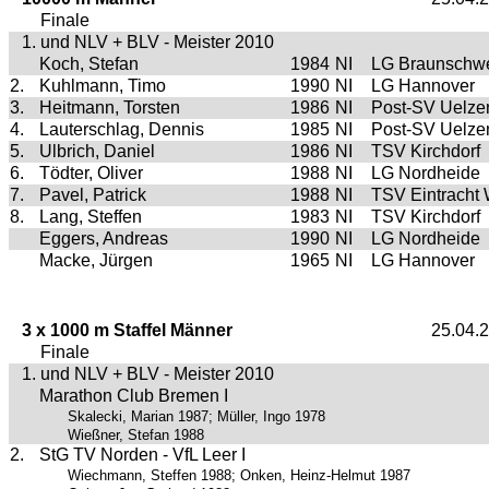
Finale
1. und NLV + BLV - Meister 2010
Koch, Stefan
1984
NI
LG Braunschw
2.
Kuhlmann, Timo
1990
NI
LG Hannover
3.
Heitmann, Torsten
1986
NI
Post-SV Uelze
4.
Lauterschlag, Dennis
1985
NI
Post-SV Uelze
5.
Ulbrich, Daniel
1986
NI
TSV Kirchdorf
6.
Tödter, Oliver
1988
NI
LG Nordheide
7.
Pavel, Patrick
1988
NI
TSV Eintracht
8.
Lang, Steffen
1983
NI
TSV Kirchdorf
Eggers, Andreas
1990
NI
LG Nordheide
Macke, Jürgen
1965
NI
LG Hannover
3 x 1000 m Staffel Männer
25.04.
Finale
1. und NLV + BLV - Meister 2010
Marathon Club Bremen I
Skalecki, Marian 1987; Müller, Ingo 1978
Wießner, Stefan 1988
2.
StG TV Norden - VfL Leer I
Wiechmann, Steffen 1988; Onken, Heinz-Helmut 1987