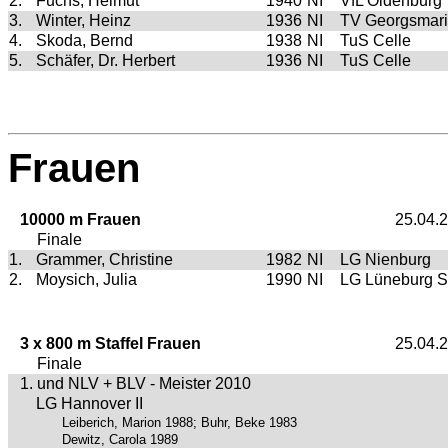
2.
Fuchs, Helmut
1940
NI
VfL Oldenburg
3.
Winter, Heinz
1936
NI
TV Georgsmari
4.
Skoda, Bernd
1938
NI
TuS Celle
5.
Schäfer, Dr. Herbert
1936
NI
TuS Celle
Frauen
10000 m Frauen
25.04.
Finale
1.
Grammer, Christine
1982
NI
LG Nienburg
2.
Moysich, Julia
1990
NI
LG Lüneburg S
3 x 800 m Staffel Frauen
25.04.
Finale
1. und NLV + BLV - Meister 2010
LG Hannover II
Leiberich, Marion 1988; Buhr, Beke 1983
Dewitz, Carola 1989