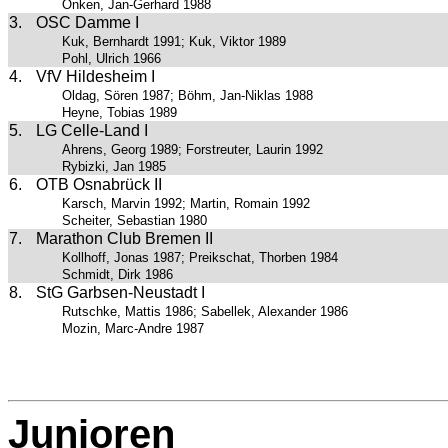
Onken, Jan-Gerhard 1988
3.
OSC Damme I
Kuk, Bernhardt 1991; Kuk, Viktor 1989
Pohl, Ulrich 1966
4.
VfV Hildesheim I
Oldag, Sören 1987; Böhm, Jan-Niklas 1988
Heyne, Tobias 1989
5.
LG Celle-Land I
Ahrens, Georg 1989; Forstreuter, Laurin 1992
Rybizki, Jan 1985
6.
OTB Osnabrück II
Karsch, Marvin 1992; Martin, Romain 1992
Scheiter, Sebastian 1980
7.
Marathon Club Bremen II
Kollhoff, Jonas 1987; Preikschat, Thorben 1984
Schmidt, Dirk 1986
8.
StG Garbsen-Neustadt I
Rutschke, Mattis 1986; Sabellek, Alexander 1986
Mozin, Marc-Andre 1987
Junioren