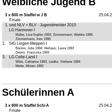
Weibliche Jugend B
3 x 800 m Staffel w J B
25.04.
Finale
1. und NLV + BLV - Jugendmeister 2010
LG Hannover I
Müller, Lisa-Sophie 1993; Zimmermann, Wiebke 1995
Zimmermann, Ines 1995
2.
StG Lingen-Meppen I
Bäcker, Julia 1994; Niehaus, Laura 1993
Deters, Franziska 1993
3.
LG Celle-Land I
Witte, Catharina 1993; Liedke, Stefanie 1994
Mette, Miriam 1993
Schülerinnen A
3 x 800 m Staffel Schi A
25.04.
Finale