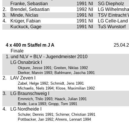
Franke, Sebastian
1991
NI
SG Diepholz
2.
Brendel, Sebastian
1992
NI
LG Wilhelmsh
3.
Minde, Niclas
1991
NI
TSV Eintracht
4.
Krüger, Fabian
1991
NI
LG Celle-Land
Kuckuck, Gage
1991
NI
TuS Wunstorf
4 x 400 m Staffel m J A
25.04.
Finale
1. und NLV + BLV - Jugendmeister 2010
LG Osnabrück I
Okpure, Jesse 1991; Greiten, Niklas 1992
Dierker, Marvin 1993; Bahlmann, Jascha 1991
2.
LAV Zeven I
Zabel, Helge 1992; Schmidt, Jens 1991
Michaelis, Niels 1994; Klose, Maximilian 1992
3.
LG Braunschweig I
Emmrich, Thilo 1993; Haack, Julian 1991
Bode, Luca 1993; Gropp, Tom 1991
4.
LG Nordheide I
Schuler, Dennis 1991; Schirner, Christian 1991
Pottbacker, Jan 1992; Ahrens, Lennart 1994