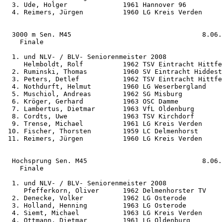
  3. Ude, Holger              1961 Hannover 96         
  4. Reimers, Jürgen          1960 LG Kreis Verden     
  3000 m Sen. M45                                 8.06.
    Finale                                  

  1. und NLV- / BLV- Seniorenmeister 2008

     Helmboldt, Rolf          1962 TSV Eintracht Hittfe
  2. Ruminski, Thomas         1960 SV Eintracht Hiddest
  3. Peters, Detlef           1962 TSV Eintracht Hittfe
  4. Nothdurft, Helmut        1960 LG Weserbergland    
  5. Muschiol, Andreas        1962 SG Misburg          
  6. Kröger, Gerhard          1963 OSC Damme           
  7. Lambertus, Dietmar       1963 VfL Oldenburg       
  8. Cordts, Uwe              1963 TSV Kirchdorf       
  9. Trense, Michael          1961 LG Kreis Verden     
 10. Fischer, Thorsten        1959 LC Delmenhorst      
 11. Reimers, Jürgen          1960 LG Kreis Verden     
  Hochsprung Sen. M45                             8.06.
    Finale

  1. und NLV- / BLV- Seniorenmeister 2008

     Pfefferkorn, Oliver      1962 Delmenhorster TV    
  2. Denecke, Volker          1962 LG Osterode         
  3. Holland, Henning         1963 LG Osterode         
  4. Siemt, Michael           1963 LG Kreis Verden     
  4. Ottmann, Dietmar         1961 LG Oldenburg        