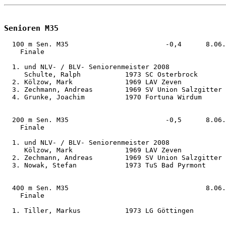
Senioren M35
  100 m Sen. M35                        -0,4      8.06.
    Finale                                  

  1. und NLV- / BLV- Seniorenmeister 2008

     Schulte, Ralph           1973 SC Osterbrock       
  2. Kölzow, Mark             1969 LAV Zeven           
  3. Zechmann, Andreas        1969 SV Union Salzgitter 
  4. Grunke, Joachim          1970 Fortuna Wirdum      
  200 m Sen. M35                        -0,5      8.06.
    Finale                                  

  1. und NLV- / BLV- Seniorenmeister 2008

     Kölzow, Mark             1969 LAV Zeven           
  2. Zechmann, Andreas        1969 SV Union Salzgitter 
  3. Nowak, Stefan            1973 TuS Bad Pyrmont     
  400 m Sen. M35                                  8.06.
    Finale                                  

  1. Tiller, Markus           1973 LG Göttingen        