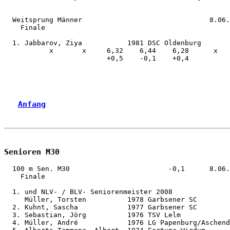
  Weitsprung Männer                               8.06.
    Finale

  1. Jabbarov, Ziya           1981 DSC Oldenburg       
           x       x     6,32    6,44    6,28      x   

                         +0,5    -0,1    +0,4          

Anfang
Senioren M30
  100 m Sen. M30                        -0,1      8.06.
    Finale                                  

  1. und NLV- / BLV- Seniorenmeister 2008

     Müller, Torsten          1978 Garbsener SC        
  2. Kuhnt, Sascha            1977 Garbsener SC        
  3. Sebastian, Jörg          1976 TSV Lelm            
  4. Müller, André            1976 LG Papenburg/Aschend