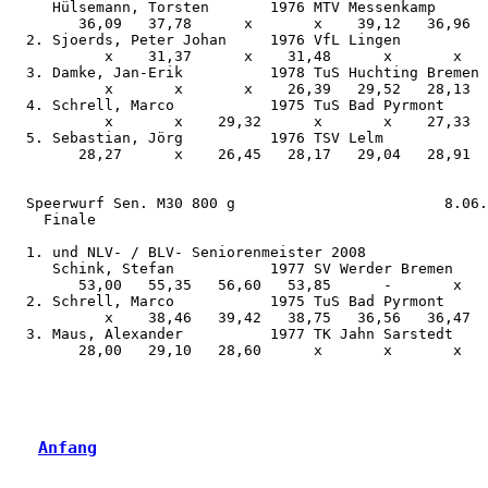
     Hülsemann, Torsten       1976 MTV Messenkamp      
        36,09   37,78      x       x    39,12   36,96  

  2. Sjoerds, Peter Johan     1976 VfL Lingen          
           x    31,37      x    31,48      x       x   

  3. Damke, Jan-Erik          1978 TuS Huchting Bremen 
           x       x       x    26,39   29,52   28,13  

  4. Schrell, Marco           1975 TuS Bad Pyrmont     
           x       x    29,32      x       x    27,33  

  5. Sebastian, Jörg          1976 TSV Lelm            
        28,27      x    26,45   28,17   29,04   28,91  

  Speerwurf Sen. M30 800 g                        8.06.
    Finale

  1. und NLV- / BLV- Seniorenmeister 2008

     Schink, Stefan           1977 SV Werder Bremen    
        53,00   55,35   56,60   53,85      -       x   

  2. Schrell, Marco           1975 TuS Bad Pyrmont     
           x    38,46   39,42   38,75   36,56   36,47  

  3. Maus, Alexander          1977 TK Jahn Sarstedt    
        28,00   29,10   28,60      x       x       x   

Anfang