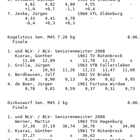
         4,82    4,82    4,80    4,55      -       -   

         +1,0    +0,7    -1,1    +0,4                  

  7. Jeske, Jürgen            1960 VfL Oldenburg       
         4,33    4,41    4,78      -       -       -   

         -0,4    +0,3    +0,3                          

  Kugelstoss Sen. M45 7.26 kg                     8.06.
    Finale

  1. und NLV- / BLV- Seniorenmeister 2008

     Kieras, Günther          1961 TV Rütenbrock       
        11,80   12,09      x    11,70   11,72      x   

  2. Grolla, Jürgen           1963 VfB Fallersleben    
           x    10,93   11,26   11,13   11,47   11,60  

  3. Nordhausen, Jolf         1962 SV Brake            
         9,08    8,90    9,13    9,64    9,62    9,95  

  4. de Boer, Jürgen          1961 Fortuna Wirdum      
         9,78    9,81    9,59    9,37    9,31    9,73  

  Diskuswurf Sen. M45 2 kg                        8.06.
    Finale

  1. und NLV- / BLV- Seniorenmeister 2008

     Werner, Martin           1962 TSV Hagenburg       
        37,39   37,19   36,74   36,76      x    34,90  

  2. Kieras, Günther          1961 TV Rütenbrock       
        37,27      x       x    36,62      x       x   
