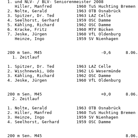
  1. und NLV- / BLV- Seniorenmeister 2008

     Hiller, Manfred          1960 TuS Huchting Bremen 
  2. Nolte, Gerald            1963 OTB Osnabrück       
  3. Spitzer, Dr. Ted         1963 LAZ Celle           
  4. Seelhorst, Gerhard       1959 OSC Damme           
  5. Kähling, Richard         1962 OSC Damme           
  6. Kracke, Fritz            1960 MTV Bücken          
  7. Jeske, Jürgen            1960 VfL Oldenburg       
     Heinze, Ingo             1959 SV Nienhagen        
  200 m Sen. M45                        -0,6      8.06.
    1. Zeitlauf                             

  1. Spitzer, Dr. Ted         1963 LAZ Celle           
  2. Wischnewski, Udo         1962 LG Wesermünde       
  3. Kähling, Richard         1962 OSC Damme           
  4. Jeske, Jürgen            1960 VfL Oldenburg       
  200 m Sen. M45                        +0,0      8.06.
    2. Zeitlauf                             

  1. Nolte, Gerald            1963 OTB Osnabrück       
  2. Hiller, Manfred          1960 TuS Huchting Bremen 
  3. Heinze, Ingo             1959 SV Nienhagen        
  4. Seelhorst, Gerhard       1959 OSC Damme           
  200 m Sen. M45                                  8.06.