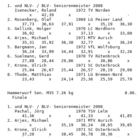
  1. und NLV- / BLV- Seniorenmeister 2008

     Isenecker, Roland        1972 TV Norden           
           x    42,39      x       -       -       -   

  2. Rosenberg, Olaf          1969 LG Peiner Land      
        37,73   36,63   37,91      x    35,19   36,30  

  3. Gellink, Holger          1970 LC Nordhorn         
        36,02      x       x    37,13      x    33,00  

  4. Arjes, Michael           1971 MTV Aurich          
        35,31   35,92   36,30   32,77      x    36,24  

  5. Bargmann, Jan            1972 VfL Wolfsburg       
        36,24   33,99   34,44   32,91      x    32,26  

  6. Suelmann, Gerd           1970 TV Rütenbrock       
        27,88   28,44   29,86      x    30,86      x   

  7. Krone, Ulrich            1971 SC Osterbrock       
        25,04   26,67   25,44   26,57   28,19   29,08  

  8. Thode, Matthias          1971 LG Bremen-Nord      
        23,43      x    24,14   25,36   25,59   25,79  

  Hammerwurf Sen. M35 7.26 kg                     8.06.
    Finale

  1. und NLV- / BLV- Seniorenmeister 2008

     Pachal, Jörg             1970 TSV Lelm            
        41,36      x       x    41,33      x    41,85  

  2. Arjes, Michael           1971 MTV Aurich          
           x       x    35,19   38,24   38,65   39,85  

  3. Krone, Ulrich            1971 SC Osterbrock       
        37,20      x    38,45   36,78   38,36      x   
