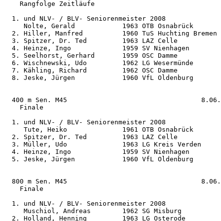
    Rangfolge Zeitläufe                     

  1. und NLV- / BLV- Seniorenmeister 2008

     Nolte, Gerald            1963 OTB Osnabrück       
  2. Hiller, Manfred          1960 TuS Huchting Bremen 
  3. Spitzer, Dr. Ted         1963 LAZ Celle           
  4. Heinze, Ingo             1959 SV Nienhagen        
  5. Seelhorst, Gerhard       1959 OSC Damme           
  6. Wischnewski, Udo         1962 LG Wesermünde       
  7. Kähling, Richard         1962 OSC Damme           
  8. Jeske, Jürgen            1960 VfL Oldenburg       
  400 m Sen. M45                                  8.06.
    Finale                                  

  1. und NLV- / BLV- Seniorenmeister 2008

     Tute, Heiko              1961 OTB Osnabrück       
  2. Spitzer, Dr. Ted         1963 LAZ Celle           
  3. Müller, Udo              1963 LG Kreis Verden     
  4. Heinze, Ingo             1959 SV Nienhagen        
  5. Jeske, Jürgen            1960 VfL Oldenburg       
  800 m Sen. M45                                  8.06.
    Finale                                  

  1. und NLV- / BLV- Seniorenmeister 2008

     Muschiol, Andreas        1962 SG Misburg          
  2. Holland, Henning         1963 LG Osterode         