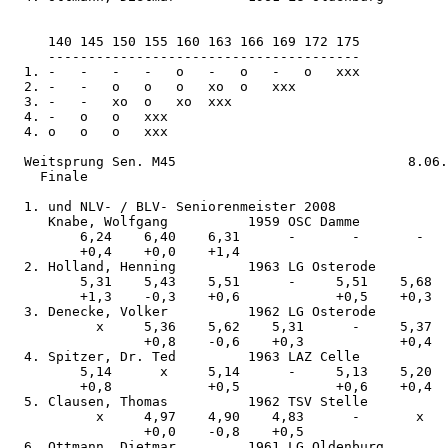
     140 145 150 155 160 163 166 169 172 175           
     ---------------------------------------

  1. -   -   -   -   o   -   o   -   o   xxx           
  2. -   -   o   o   o   xo  o   xxx                   
  3. -   -   xo  o   xo  xxx                           
  4. -   o   o   xxx                                   
  4. o   o   o   xxx                                   
  Weitsprung Sen. M45                             8.06.
    Finale

  1. und NLV- / BLV- Seniorenmeister 2008

     Knabe, Wolfgang          1959 OSC Damme           
         6,24    6,40    6,31      -       -       -   

         +0,4    +0,0    +1,4                          

  2. Holland, Henning         1963 LG Osterode         
         5,31    5,43    5,51      -     5,51    5,68  

         +1,3    -0,3    +0,6            +0,5    +0,3  

  3. Denecke, Volker          1962 LG Osterode         
           x     5,36    5,62    5,31      -     5,37  

                 +0,8    -0,6    +0,3            +0,4  

  4. Spitzer, Dr. Ted         1963 LAZ Celle           
         5,14      x     5,14      -     5,13    5,20  

         +0,8            +0,5            +0,6    +0,4  

  5. Clausen, Thomas          1962 TSV Stelle          
           x     4,97    4,90    4,83      -       x   

                 +0,0    -0,8    +0,5                  

  6. Ottmann, Dietmar         1961 LG Oldenburg        