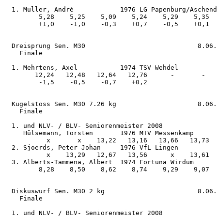
  1. Müller, André            1976 LG Papenburg/Aschend
         5,28    5,25    5,09    5,24    5,29    5,35  

         +1,0    -1,0    -0,3    +0,7    -0,5    +0,1  

  Dreisprung Sen. M30                             8.06.
    Finale

  1. Mehrtens, Axel           1974 TSV Wehdel          
        12,24   12,48   12,64   12,76      -       -   

         -1,5    -0,5    -0,7    +0,2                  

  Kugelstoss Sen. M30 7.26 kg                     8.06.
    Finale

  1. und NLV- / BLV- Seniorenmeister 2008

     Hülsemann, Torsten       1976 MTV Messenkamp      
           x       x    13,22   13,16   13,66   13,73  

  2. Sjoerds, Peter Johan     1976 VfL Lingen          
           x    13,29   12,67   13,56      x    13,61  

  3. Alberts-Tammena, Albert  1974 Fortuna Wirdum      
         8,28    8,50    8,62    8,74    9,29    9,07  

  Diskuswurf Sen. M30 2 kg                        8.06.
    Finale

  1. und NLV- / BLV- Seniorenmeister 2008
