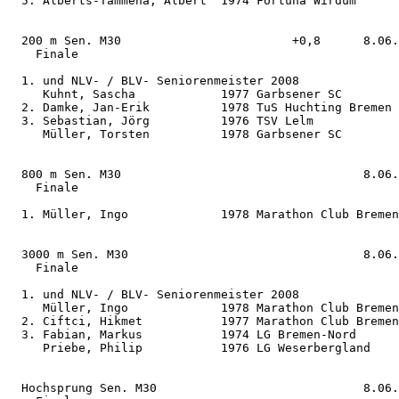
  5. Alberts-Tammena, Albert  1974 Fortuna Wirdum      
  200 m Sen. M30                        +0,8      8.06.
    Finale                                  

  1. und NLV- / BLV- Seniorenmeister 2008

     Kuhnt, Sascha            1977 Garbsener SC        
  2. Damke, Jan-Erik          1978 TuS Huchting Bremen 
  3. Sebastian, Jörg          1976 TSV Lelm            
     Müller, Torsten          1978 Garbsener SC        
  800 m Sen. M30                                  8.06.
    Finale                                  

  1. Müller, Ingo             1978 Marathon Club Bremen
  3000 m Sen. M30                                 8.06.
    Finale                                  

  1. und NLV- / BLV- Seniorenmeister 2008

     Müller, Ingo             1978 Marathon Club Bremen
  2. Ciftci, Hikmet           1977 Marathon Club Bremen
  3. Fabian, Markus           1974 LG Bremen-Nord      
     Priebe, Philip           1976 LG Weserbergland    
  Hochsprung Sen. M30                             8.06.