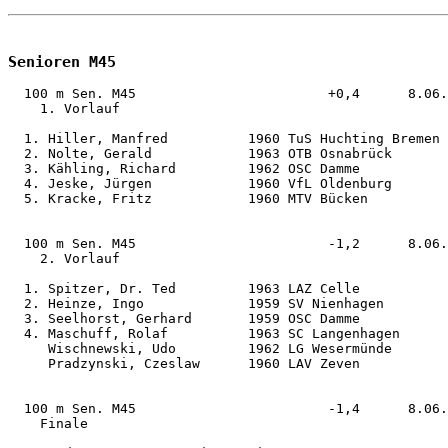
Senioren M45
  100 m Sen. M45                        +0,4      8.06.
    1. Vorlauf                              

  1. Hiller, Manfred          1960 TuS Huchting Bremen 
  2. Nolte, Gerald            1963 OTB Osnabrück       
  3. Kähling, Richard         1962 OSC Damme           
  4. Jeske, Jürgen            1960 VfL Oldenburg       
  5. Kracke, Fritz            1960 MTV Bücken          
  100 m Sen. M45                        -1,2      8.06.
    2. Vorlauf                              

  1. Spitzer, Dr. Ted         1963 LAZ Celle           
  2. Heinze, Ingo             1959 SV Nienhagen        
  3. Seelhorst, Gerhard       1959 OSC Damme           
  4. Maschuff, Rolaf          1963 SC Langenhagen      
     Wischnewski, Udo         1962 LG Wesermünde       
     Pradzynski, Czeslaw      1960 LAV Zeven           
  100 m Sen. M45                        -1,4      8.06.
    Finale                                  
