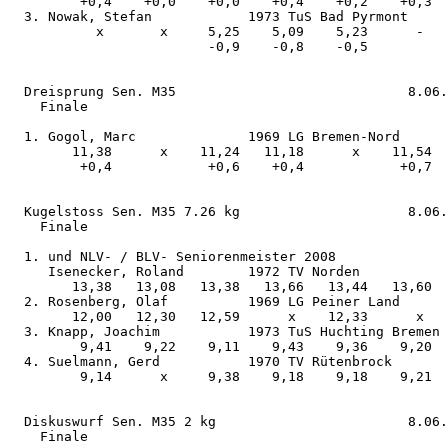
         +0,4    +0,0    +0,0    +0,4    +0,2    +0,3  

  3. Nowak, Stefan            1973 TuS Bad Pyrmont     
           x       x     5,25    5,09    5,23      -   

                         -0,9    -0,8    -0,5          

  Dreisprung Sen. M35                             8.06.
    Finale

  1. Gogol, Marc              1969 LG Bremen-Nord      
        11,38      x    11,24   11,18      x    11,54  

         +0,4            +0,6    +0,4            +0,7  

  Kugelstoss Sen. M35 7.26 kg                     8.06.
    Finale

  1. und NLV- / BLV- Seniorenmeister 2008

     Isenecker, Roland        1972 TV Norden           
        13,38   13,08   13,38   13,66   13,44   13,60  

  2. Rosenberg, Olaf          1969 LG Peiner Land      
        12,00   12,30   12,59      x    12,33      x   

  3. Knapp, Joachim           1973 TuS Huchting Bremen 
         9,41    9,22    9,11    9,43    9,36    9,20  

  4. Suelmann, Gerd           1970 TV Rütenbrock       
         9,14      x     9,38    9,18    9,18    9,21  

  Diskuswurf Sen. M35 2 kg                        8.06.
    Finale
