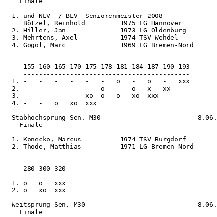
    Finale

  1. und NLV- / BLV- Seniorenmeister 2008

     Bötzel, Reinhold         1975 LG Hannover         
  2. Hiller, Jan              1973 LG Oldenburg        
  3. Mehrtens, Axel           1974 TSV Wehdel          
  4. Gogol, Marc              1969 LG Bremen-Nord      
     155 160 165 170 175 178 181 184 187 190 193       
     -------------------------------------------

  1. -   -   -   -   -   -   o   -   o   -   xxx       
  2. -   -   -   -   -   o   -   o   x   xx            
  3. -   -   -   -   xo  o   o   xo  xxx               
  4. -   -   o   xo  xxx                               
  Stabhochsprung Sen. M30                         8.06.
    Finale

  1. Könecke, Marcus          1974 TSV Burgdorf        
  2. Thode, Matthias          1971 LG Bremen-Nord      
     280 300 320                                       
     -----------

  1. o   o   xxx                                       
  2. o   xo  xxx                                       
  Weitsprung Sen. M30                             8.06.
    Finale
