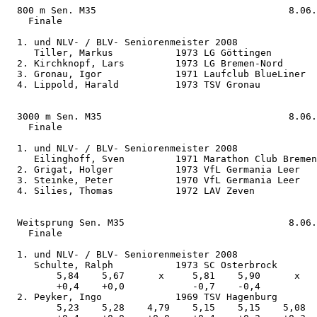
  800 m Sen. M35                                  8.06.
    Finale                                  

  1. und NLV- / BLV- Seniorenmeister 2008

     Tiller, Markus           1973 LG Göttingen        
  2. Kirchknopf, Lars         1973 LG Bremen-Nord      
  3. Gronau, Igor             1971 Laufclub BlueLiner  
  4. Lippold, Harald          1973 TSV Gronau          
  3000 m Sen. M35                                 8.06.
    Finale                                  

  1. und NLV- / BLV- Seniorenmeister 2008

     Eilinghoff, Sven         1971 Marathon Club Bremen
  2. Grigat, Holger           1973 VfL Germania Leer   
  3. Steinke, Peter           1970 VfL Germania Leer   
  4. Silies, Thomas           1972 LAV Zeven           
  Weitsprung Sen. M35                             8.06.
    Finale

  1. und NLV- / BLV- Seniorenmeister 2008

     Schulte, Ralph           1973 SC Osterbrock       
         5,84    5,67      x     5,81    5,90      x   

         +0,4    +0,0            -0,7    -0,4          

  2. Peyker, Ingo             1969 TSV Hagenburg       
         5,23    5,28    4,79    5,15    5,15    5,08  
