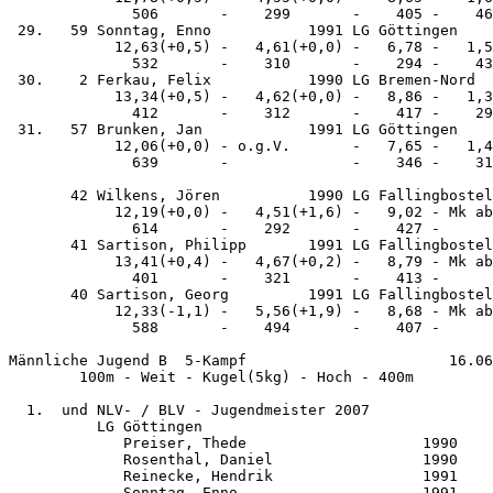
              506       -    299       -    405 -    46
 29.   59 Sonntag, Enno           1991 LG Göttingen    
            12,63(+0,5) -   4,61(+0,0) -   6,78 -   1,5
              532       -    310       -    294 -    43
 30.    2 Ferkau, Felix           1990 LG Bremen-Nord  
            13,34(+0,5) -   4,62(+0,0) -   8,86 -   1,3
              412       -    312       -    417 -    29
 31.   57 Brunken, Jan            1991 LG Göttingen    
            12,06(+0,0) - o.g.V.       -   7,65 -   1,4
              639       -              -    346 -    31
       42 Wilkens, Jören          1990 LG Fallingbostel
            12,19(+0,0) -   4,51(+1,6) -   9,02 - Mk ab
              614       -    292       -    427 -      
       41 Sartison, Philipp       1991 LG Fallingbostel
            13,41(+0,4) -   4,67(+0,2) -   8,79 - Mk ab
              401       -    321       -    413 -      
       40 Sartison, Georg         1991 LG Fallingbostel
            12,33(-1,1) -   5,56(+1,9) -   8,68 - Mk ab
              588       -    494       -    407 -      
Männliche Jugend B  5-Kampf                       16.06
        100m - Weit - Kugel(5kg) - Hoch - 400m 

  1.  und NLV- / BLV - Jugendmeister 2007

          LG Göttingen                                 
             Preiser, Thede                    1990    
             Rosenthal, Daniel                 1990    
             Reinecke, Hendrik                 1991    
             Sonntag, Enno                     1991    