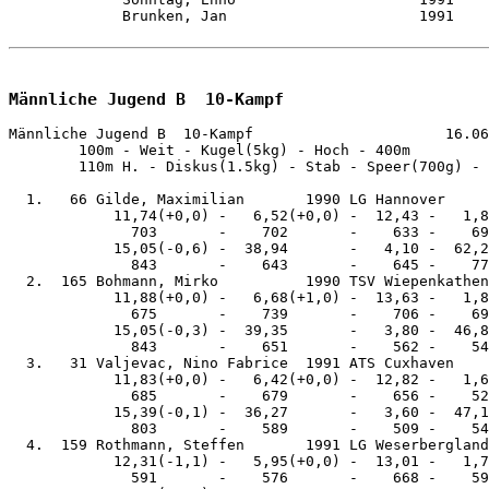
             Brunken, Jan                      1991    
Männliche Jugend B  10-Kampf
Männliche Jugend B  10-Kampf                      16.06
        100m - Weit - Kugel(5kg) - Hoch - 400m 

        110m H. - Diskus(1.5kg) - Stab - Speer(700g) - 
  1.   66 Gilde, Maximilian       1990 LG Hannover     
            11,74(+0,0) -   6,52(+0,0) -  12,43 -   1,8
              703       -    702       -    633 -    69
            15,05(-0,6) -  38,94       -   4,10 -  62,2
              843       -    643       -    645 -    77
  2.  165 Bohmann, Mirko          1990 TSV Wiepenkathen
            11,88(+0,0) -   6,68(+1,0) -  13,63 -   1,8
              675       -    739       -    706 -    69
            15,05(-0,3) -  39,35       -   3,80 -  46,8
              843       -    651       -    562 -    54
  3.   31 Valjevac, Nino Fabrice  1991 ATS Cuxhaven    
            11,83(+0,0) -   6,42(+0,0) -  12,82 -   1,6
              685       -    679       -    656 -    52
            15,39(-0,1) -  36,27       -   3,60 -  47,1
              803       -    589       -    509 -    54
  4.  159 Rothmann, Steffen       1991 LG Weserbergland
            12,31(-1,1) -   5,95(+0,0) -  13,01 -   1,7
              591       -    576       -    668 -    59