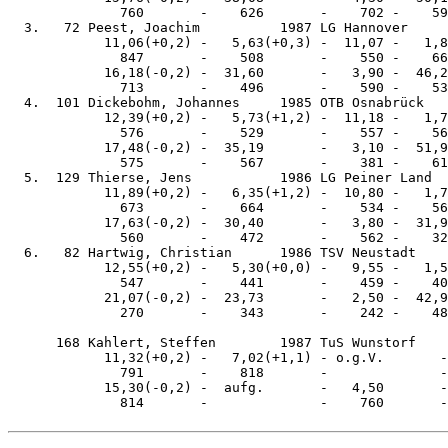
              760       -    626       -    702 -    59
  3.   72 Peest, Joachim          1987 LG Hannover     
            11,06(+0,2) -   5,63(+0,3) -  11,07 -   1,8
              847       -    508       -    550 -    66
            16,18(-0,2) -  31,60       -   3,90 -  46,2
              713       -    496       -    590 -    53
  4.  101 Dickebohm, Johannes     1985 OTB Osnabrück   
            12,39(+0,2) -   5,73(+1,2) -  11,18 -   1,7
              576       -    529       -    557 -    56
            17,48(-0,2) -  35,19       -   3,10 -  51,9
              575       -    567       -    381 -    61
  5.  129 Thierse, Jens           1986 LG Peiner Land  
            11,89(+0,2) -   6,35(+1,2) -  10,80 -   1,7
              673       -    664       -    534 -    56
            17,63(-0,2) -  30,40       -   3,80 -  31,9
              560       -    472       -    562 -    32
  6.   82 Hartwig, Christian      1986 TSV Neustadt    
            12,55(+0,2) -   5,30(+0,0) -   9,55 -   1,5
              547       -    441       -    459 -    40
            21,07(-0,2) -  23,73       -   2,50 -  42,9
              270       -    343       -    242 -    48
      168 Kahlert, Steffen        1987 TuS Wunstorf    
            11,32(+0,2) -   7,02(+1,1) - o.g.V.       -
              791       -    818       -              -
            15,30(-0,2) -  aufg.       -   4,50       -
              814       -              -    760       -