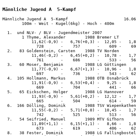
Männliche Jugend A  5-Kampf
Männliche Jugend A  5-Kampf                       16.06
        100m - Weit - Kugel(6kg) - Hoch - 400m 

  1.  und NLV- / BLV - Jugendmeister 2007

        1 Thyme, Alexander        1988 Bremer LT       
            11,62(-0,9) -   6,76(+0,3) -  12,05 -   1,8
              728       -    757       -    609 -    69
  2.   83 Goldenstein, Carsten    1988 TV Norden       
            11,46(-0,2) -   6,45(+0,2) -  10,78 -   1,7
              761       -    686       -    533 -    56
  3.   60 Moser, Benjamin         1988 LG Göttingen    
            11,77(-0,9) -   6,67(+1,3) -  10,96 -   1,8
              697       -    736       -    543 -    62
  4.  105 Hollmann, Markus        1988 OTB Osnabrück   
            11,91(-0,9) -   6,53(+0,4) -   9,25 -   1,8
              669       -    704       -    441 -    66
  5.   65 Eickschen, Holger       1988 LG Hannover     
            11,93(-0,9) -   5,61(+0,2) -  12,12 -   1,7
              665       -    504       -    614 -    59
  6.  166 Dölling, Dominik        1988 TSV Wiepenkathen
            11,55(-0,2) -   5,71(+0,0) -  10,45 -   1,7
              742       -    525       -    513 -    56
  7.   54 Seifried, Manuel        1989 MTV Gifhorn     
            11,89(+1,1) -   6,15(+1,1) -   8,66 -   1,8
              673       -    619       -    406 -    62
  8.   38 Fester, Dominik         1988 LG Fallingbostel