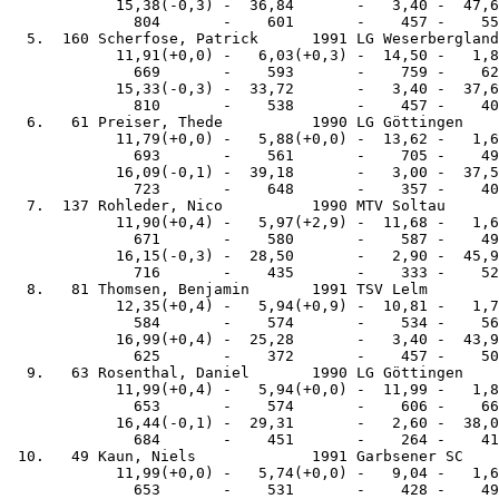
            15,38(-0,3) -  36,84       -   3,40 -  47,6
              804       -    601       -    457 -    55
  5.  160 Scherfose, Patrick      1991 LG Weserbergland
            11,91(+0,0) -   6,03(+0,3) -  14,50 -   1,8
              669       -    593       -    759 -    62
            15,33(-0,3) -  33,72       -   3,40 -  37,6
              810       -    538       -    457 -    40
  6.   61 Preiser, Thede          1990 LG Göttingen    
            11,79(+0,0) -   5,88(+0,0) -  13,62 -   1,6
              693       -    561       -    705 -    49
            16,09(-0,1) -  39,18       -   3,00 -  37,5
              723       -    648       -    357 -    40
  7.  137 Rohleder, Nico          1990 MTV Soltau      
            11,90(+0,4) -   5,97(+2,9) -  11,68 -   1,6
              671       -    580       -    587 -    49
            16,15(-0,3) -  28,50       -   2,90 -  45,9
              716       -    435       -    333 -    52
  8.   81 Thomsen, Benjamin       1991 TSV Lelm        
            12,35(+0,4) -   5,94(+0,9) -  10,81 -   1,7
              584       -    574       -    534 -    56
            16,99(+0,4) -  25,28       -   3,40 -  43,9
              625       -    372       -    457 -    50
  9.   63 Rosenthal, Daniel       1990 LG Göttingen    
            11,99(+0,4) -   5,94(+0,0) -  11,99 -   1,8
              653       -    574       -    606 -    66
            16,44(-0,1) -  29,31       -   2,60 -  38,0
              684       -    451       -    264 -    41
 10.   49 Kaun, Niels             1991 Garbsener SC    
            11,99(+0,0) -   5,74(+0,0) -   9,04 -   1,6
              653       -    531       -    428 -    49