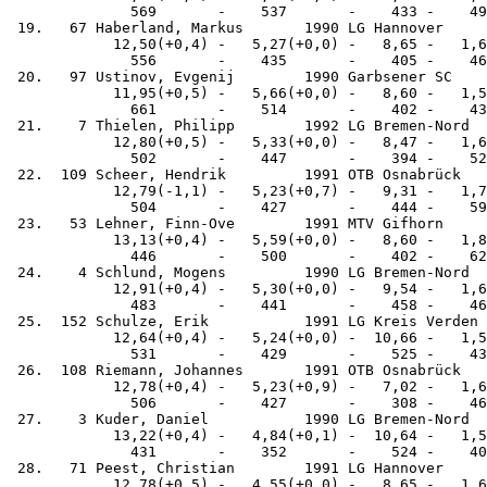
              569       -    537       -    433 -    49
 19.   67 Haberland, Markus       1990 LG Hannover     
            12,50(+0,4) -   5,27(+0,0) -   8,65 -   1,6
              556       -    435       -    405 -    46
 20.   97 Ustinov, Evgenij        1990 Garbsener SC    
            11,95(+0,5) -   5,66(+0,0) -   8,60 -   1,5
              661       -    514       -    402 -    43
 21.    7 Thielen, Philipp        1992 LG Bremen-Nord  
            12,80(+0,5) -   5,33(+0,0) -   8,47 -   1,6
              502       -    447       -    394 -    52
 22.  109 Scheer, Hendrik         1991 OTB Osnabrück   
            12,79(-1,1) -   5,23(+0,7) -   9,31 -   1,7
              504       -    427       -    444 -    59
 23.   53 Lehner, Finn-Ove        1991 MTV Gifhorn     
            13,13(+0,4) -   5,59(+0,0) -   8,60 -   1,8
              446       -    500       -    402 -    62
 24.    4 Schlund, Mogens         1990 LG Bremen-Nord  
            12,91(+0,4) -   5,30(+0,0) -   9,54 -   1,6
              483       -    441       -    458 -    46
 25.  152 Schulze, Erik           1991 LG Kreis Verden 
            12,64(+0,4) -   5,24(+0,0) -  10,66 -   1,5
              531       -    429       -    525 -    43
 26.  108 Riemann, Johannes       1991 OTB Osnabrück   
            12,78(+0,4) -   5,23(+0,9) -   7,02 -   1,6
              506       -    427       -    308 -    46
 27.    3 Kuder, Daniel           1990 LG Bremen-Nord  
            13,22(+0,4) -   4,84(+0,1) -  10,64 -   1,5
              431       -    352       -    524 -    40
 28.   71 Peest, Christian        1991 LG Hannover     
            12,78(+0,5) -   4,55(+0,0) -   8,65 -   1,6