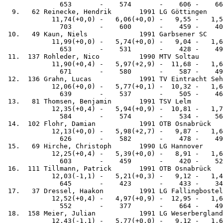
              653       -    574       -    606 -    66
  9.   62 Reinecke, Hendrik       1991 LG Göttingen    
            11,74(+0,0) -   6,06(+0,0) -   9,55 -   1,5
              703       -    600       -    459 -    40
 10.   49 Kaun, Niels             1991 Garbsener SC    
            11,99(+0,0) -   5,74(+0,0) -   9,04 -   1,6
              653       -    531       -    428 -    49
 11.  137 Rohleder, Nico          1990 MTV Soltau      
            11,90(+0,4) -   5,97(+2,9) -  11,68 -   1,6
              671       -    580       -    587 -    49
 12.  136 Grahn, Lucas            1991 TV Eintracht Seh
            12,06(+0,0) -   5,77(+0,1) -  10,32 -   1,6
              639       -    537       -    505 -    46
 13.   81 Thomsen, Benjamin       1991 TSV Lelm        
            12,35(+0,4) -   5,94(+0,9) -  10,81 -   1,7
              584       -    574       -    534 -    56
 14.  102 Flohr, Damian           1991 OTB Osnabrück   
            12,13(+0,0) -   5,98(+2,7) -   9,87 -   1,6
              626       -    582       -    478 -    49
 15.   69 Hirche, Christoph       1990 LG Hannover     
            12,25(+0,4) -   5,39(+0,0) -   8,91 -   1,6
              603       -    459       -    420 -    52
 16.  111 Tillmann, Patrick       1991 OTB Osnabrück   
            12,03(-1,1) -   5,21(+0,3) -   9,12 -   1,4
              645       -    423       -    433 -    34
 17.   37 Dressel, Haakon         1991 LG Fallingbostel
            12,52(+0,4) -   4,97(+0,9) -  12,95 -   1,6
              552       -    377       -    664 -    49
 18.  158 Meier, Julian           1991 LG Weserbergland
            12,43(-1,1) -   5,77(+0,0) -   9,12 -   1,6