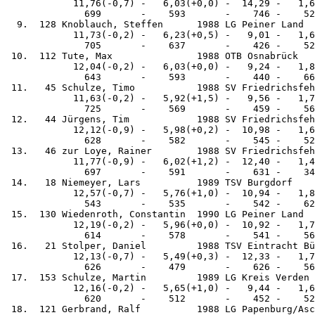
            11,76(-0,7) -   6,03(+0,0) -  14,29 -   1,6
              699       -    593       -    746 -    52
  9.  128 Knoblauch, Steffen      1988 LG Peiner Land  
            11,73(-0,2) -   6,23(+0,5) -   9,01 -   1,6
              705       -    637       -    426 -    52
 10.  112 Tute, Max               1988 OTB Osnabrück   
            12,04(-0,2) -   6,03(+0,0) -   9,24 -   1,8
              643       -    593       -    440 -    66
 11.   45 Schulze, Timo           1988 SV Friedrichsfeh
            11,63(-0,2) -   5,92(+1,5) -   9,56 -   1,7
              725       -    569       -    459 -    56
 12.   44 Jürgens, Tim            1988 SV Friedrichsfeh
            12,12(-0,9) -   5,98(+0,2) -  10,98 -   1,6
              628       -    582       -    545 -    52
 13.   46 zur Loye, Rainer        1988 SV Friedrichsfeh
            11,77(-0,9) -   6,02(+1,2) -  12,40 -   1,4
              697       -    591       -    631 -    34
 14.   18 Niemeyer, Lars          1989 TSV Burgdorf    
            12,57(-0,7) -   5,76(+1,0) -  10,94 -   1,8
              543       -    535       -    542 -    62
 15.  130 Wiedenroth, Constantin  1990 LG Peiner Land  
            12,19(-0,2) -   5,96(+0,0) -  10,92 -   1,7
              614       -    578       -    541 -    56
 16.   21 Stolper, Daniel         1988 TSV Eintracht Bü
            12,13(-0,7) -   5,49(+0,3) -  12,33 -   1,7
              626       -    479       -    626 -    56
 17.  153 Schulze, Martin         1989 LG Kreis Verden 
            12,16(-0,2) -   5,65(+1,0) -   9,44 -   1,6
              620       -    512       -    452 -    52
 18.  121 Gerbrand, Ralf          1988 LG Papenburg/Asc