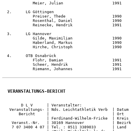
             Meier, Julian                     1991    
  2.      LG Göttingen                                 
             Preiser, Thede                    1990    
             Rosenthal, Daniel                 1990    
             Reinecke, Hendrik                 1991    
  3.      LG Hannover                                  
             Gilde, Maximilian                 1990    
             Haberland, Markus                 1990    
             Hirche, Christoph                 1990    
  4.      OTB Osnabrück                                
             Flohr, Damian                     1991    
             Scheer, Hendrik                   1991    
             Riemann, Johannes                 1991    
  VERANSTALTUNGS-BERICHT
        D L V      | Veranstalter:                     
   Veranstaltungs- | Nds. Leichtathletik Verb  | Datum 
       Bericht     |                           | Ort   
                   | Ferdinand-Wilhelm-Fricke  | Kreis 
    Veranst.-Nr.   | 30169 Hannover            | Bezirk
    7 07 3400 4 07 | Tel. : 0511 3389033       | Land  