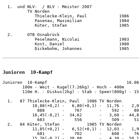
  1.  und NLV-  / BLV - Meister 2007

          TV Norden                                    
             Thielecke-Klein, Paul             1986    
             Pasenau, Maximilian               1984    
             Küter, Stefan                     1985    
  2.      OTB Osnabrück                                
             Peselmann, Nicolai                1983    
             Kost, Daniel                      1980    
             Dickebohm, Johannes               1985    
Junioren  10-Kampf
Junioren  10-Kampf                                16.06
        100m - Weit - Kugel(7.26kg) - Hoch - 400m 

        110m H. - Diskus(2kg) - Stab - Speer(800g) - 15
  1.   87 Thielecke-Klein, Paul   1986 TV Norden       
            10,88(+0,2) -   6,80(+0,1) -  11,76 -   2,0
              888       -    767       -    592 -    80
            16,45(-0,2) -  34,62       -   3,60 -  44,8
              683       -    556       -    509 -    51
  2.   84 Küter, Stefan           1985 TV Norden       
            11,85(+0,2) -   6,52(+0,1) -  12,03 -   1,9
              681       -    702       -    608 -    76
            15,76(-0,2) -  38,08       -   4,30 -  50,1