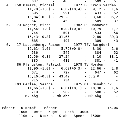
              637       -    465       -    509 -    51
  4.  150 Osmers, Michael         1977 LG Kreis Verden 
            11,78(-1,0) -   6,02(+0,4) -   9,12 -   1,6
              695       -    591       -    433 -    52
            16,84(-0,3) -  29,28       -   3,60 -  35,2
              641       -    450       -    509 -    37
  5.   73 Wegner, Mirco           1982 LG Hannover     
            11,54(-1,0) -   6,02(+0,0) -  10,79 -   1,7
              744       -    591       -    533 -    56
            16,43(-0,3) -  31,65       -   2,80 -  39,3
              685       -    497       -    309 -    43
  6.   17 Laudenberg, Rainer      1977 TSV Burgdorf    
            12,61(-1,0) -   5,79(+0,0) -   8,30 -   1,6
              536       -    542       -    384 -    52
            19,56(-0,3) -  27,24       -   3,10 -  38,1
              385       -    410       -    381 -    41
       86 Pfingsten, Patrick      1978 TV Norden       
            11,90(-1,0) -   6,63(+0,3) -  12,66 -   1,8
              671       -    727       -    647 -    62
            16,16(-0,3) -  43,42       - o.g.V.       -
              715       -    734       -              -
      103 Gerlee, Sascha          1975 OTB Osnabrück   
            11,66(-1,0) -   6,01(+0,1) -  10,38 -   1,6
              719       -    589       -    508 -    52
           Mk abg       - Mk abg       - Mk abg       -
                        -              -              -
Männer  10-Kampf    Männer                        16.06
        100m - Weit - Kugel - Hoch - 400m

        110m H. - Diskus - Stab - Speer - 1500m
