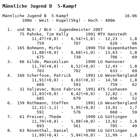
Männliche Jugend B  5-Kampf
Männliche Jugend B  5-Kampf                       16.06
        100m - Weit - Kugel(5kg) - Hoch - 400m 

  1.  und NLV- / BLV - Jugendmeister 2007

       75 Pahnke, Tim Kelly       1991 MTV Hanstedt    
            11,47(+0,0) -   6,54(+1,6) -  12,23 -   1,8
              759       -    707       -    620 -    66
  2.  165 Bohmann, Mirko          1990 TSV Wiepenkathen
            11,88(+0,0) -   6,68(+1,0) -  13,63 -   1,8
              675       -    739       -    706 -    69
  3.   66 Gilde, Maximilian       1990 LG Hannover     
            11,74(+0,0) -   6,52(+0,0) -  12,43 -   1,8
              703       -    702       -    633 -    69
  4.  160 Scherfose, Patrick      1991 LG Weserbergland
            11,91(+0,0) -   6,03(+0,3) -  14,50 -   1,8
              669       -    593       -    759 -    62
  5.   31 Valjevac, Nino Fabrice  1991 ATS Cuxhaven    
            11,83(+0,0) -   6,42(+0,0) -  12,82 -   1,6
              685       -    679       -    656 -    52
  6.  159 Rothmann, Steffen       1991 LG Weserbergland
            12,31(-1,1) -   5,95(+0,0) -  13,01 -   1,7
              591       -    576       -    668 -    59
  7.   61 Preiser, Thede          1990 LG Göttingen    
            11,79(+0,0) -   5,88(+0,0) -  13,62 -   1,6
              693       -    561       -    705 -    49
  8.   63 Rosenthal, Daniel       1990 LG Göttingen    
            11,99(+0,4) -   5,94(+0,0) -  11,99 -   1,8