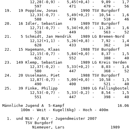
            12,28(-0,9) -   5,45(+0,4) -   9,89 -   1,7
              597       -    471       -    479 -    56
 19.   19 Popplow, Jonas          1990 TSV Burgdorf    
            12,33(-0,7) -   5,49(+0,2) -  10,54 -   1,6
              588       -    479       -    518 -    46
 20.   16 Idler, Sebastian        1989 TSV Burgdorf    
            12,71(-0,7) -   5,34(+0,0) -  11,28 -   1,6
              518       -    449       -    563 -    52
 21.    5 Schmidt, Jan Hendrik    1989 LG Bremen-Nord  
            12,12(+1,1) -   5,26(+0,8) -   7,92 -   1,4
              628       -    433       -    362 -    34
 22.   15 Hagemann, Klaas         1988 TSV Burgdorf    
            12,15(-0,7) -   5,84(+0,0) -   8,37 -   1,5
              622       -    552       -    388 -    40
 23.  149 Klemp, Sebastian        1989 LG Kreis Verden 
            12,37(-0,2) -   5,33(+0,2) -   8,03 -   1,6
              580       -    447       -    368 -    52
 24.   20 Usselmann, Piet         1988 TSV Burgdorf    
            12,87(-0,7) -   5,09(+0,0) -  10,58 -   1,5
              490       -    400       -    521 -    40
 25.   39 Finke, Philipp          1989 LG Fallingbostel
            12,53(-0,7) -   5,33(-0,2) -   8,54 -   1,5
              551       -    447       -    398 -    40
Männliche Jugend A  5-Kampf                       16.06
        100m - Weit - Kugel(6kg) - Hoch - 400m 

  1.  und NLV- / BLV - Jugendmeister 2007

          TSV Burgdorf                                 
             Niemeyer, Lars                    1989    