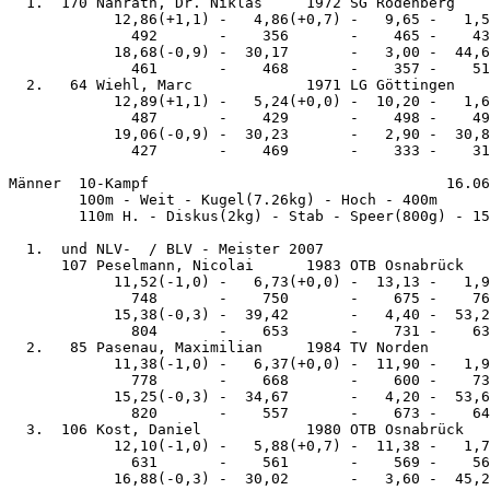
  1.  170 Nahrath, Dr. Niklas     1972 SG Rodenberg    
            12,86(+1,1) -   4,86(+0,7) -   9,65 -   1,5
              492       -    356       -    465 -    43
            18,68(-0,9) -  30,17       -   3,00 -  44,6
              461       -    468       -    357 -    51
  2.   64 Wiehl, Marc             1971 LG Göttingen    
            12,89(+1,1) -   5,24(+0,0) -  10,20 -   1,6
              487       -    429       -    498 -    49
            19,06(-0,9) -  30,23       -   2,90 -  30,8
              427       -    469       -    333 -    31
Männer  10-Kampf                                  16.06
        100m - Weit - Kugel(7.26kg) - Hoch - 400m

        110m H. - Diskus(2kg) - Stab - Speer(800g) - 15
  1.  und NLV-  / BLV - Meister 2007

      107 Peselmann, Nicolai      1983 OTB Osnabrück   
            11,52(-1,0) -   6,73(+0,0) -  13,13 -   1,9
              748       -    750       -    675 -    76
            15,38(-0,3) -  39,42       -   4,40 -  53,2
              804       -    653       -    731 -    63
  2.   85 Pasenau, Maximilian     1984 TV Norden       
            11,38(-1,0) -   6,37(+0,0) -  11,90 -   1,9
              778       -    668       -    600 -    73
            15,25(-0,3) -  34,67       -   4,20 -  53,6
              820       -    557       -    673 -    64
  3.  106 Kost, Daniel            1980 OTB Osnabrück   
            12,10(-1,0) -   5,88(+0,7) -  11,38 -   1,7
              631       -    561       -    569 -    56
            16,88(-0,3) -  30,02       -   3,60 -  45,2