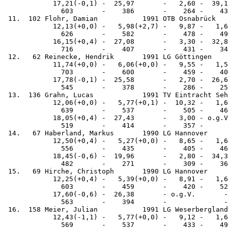
            17,21(-0,1) -  25,97       -   2,60 -  39,1
              603       -    386       -    264 -    43
 11.  102 Flohr, Damian           1991 OTB Osnabrück   
            12,13(+0,0) -   5,98(+2,7) -   9,87 -   1,6
              626       -    582       -    478 -    49
            16,15(+0,4) -  27,08       -   3,30 -  32,8
              716       -    407       -    431 -    34
 12.   62 Reinecke, Hendrik       1991 LG Göttingen    
            11,74(+0,0) -   6,06(+0,0) -   9,55 -   1,5
              703       -    600       -    459 -    40
            17,78(-0,1) -  25,58       -   2,70 -  26,6
              545       -    378       -    286 -    25
 13.  136 Grahn, Lucas            1991 TV Eintracht Seh
            12,06(+0,0) -   5,77(+0,1) -  10,32 -   1,6
              639       -    537       -    505 -    46
            18,05(+0,4) -  27,43       -   3,00 - o.g.V
              519       -    414       -    357 -      
 14.   67 Haberland, Markus       1990 LG Hannover     
            12,50(+0,4) -   5,27(+0,0) -   8,65 -   1,6
              556       -    435       -    405 -    46
            18,45(-0,6) -  19,96       -   2,80 -  34,3
              482       -    271       -    309 -    36
 15.   69 Hirche, Christoph       1990 LG Hannover     
            12,25(+0,4) -   5,39(+0,0) -   8,91 -   1,6
              603       -    459       -    420 -    52
            17,60(-0,6) -  26,38       - o.g.V.       -
              563       -    394       -              -
 16.  158 Meier, Julian           1991 LG Weserbergland
            12,43(-1,1) -   5,77(+0,0) -   9,12 -   1,6
              569       -    537       -    433 -    49