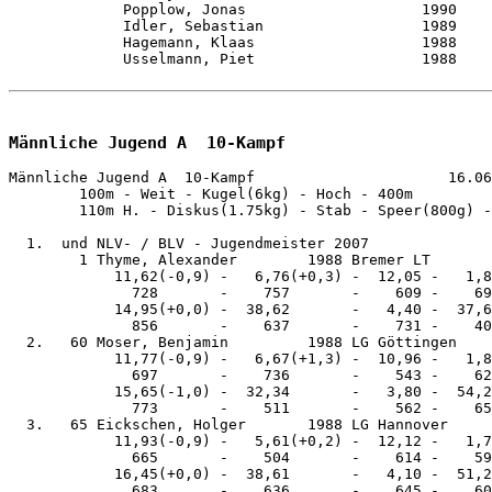
             Popplow, Jonas                    1990    
             Idler, Sebastian                  1989    
             Hagemann, Klaas                   1988    
             Usselmann, Piet                   1988    
Männliche Jugend A  10-Kampf
Männliche Jugend A  10-Kampf                      16.06
        100m - Weit - Kugel(6kg) - Hoch - 400m 

        110m H. - Diskus(1.75kg) - Stab - Speer(800g) -
  1.  und NLV- / BLV - Jugendmeister 2007

        1 Thyme, Alexander        1988 Bremer LT       
            11,62(-0,9) -   6,76(+0,3) -  12,05 -   1,8
              728       -    757       -    609 -    69
            14,95(+0,0) -  38,62       -   4,40 -  37,6
              856       -    637       -    731 -    40
  2.   60 Moser, Benjamin         1988 LG Göttingen    
            11,77(-0,9) -   6,67(+1,3) -  10,96 -   1,8
              697       -    736       -    543 -    62
            15,65(-1,0) -  32,34       -   3,80 -  54,2
              773       -    511       -    562 -    65
  3.   65 Eickschen, Holger       1988 LG Hannover     
            11,93(-0,9) -   5,61(+0,2) -  12,12 -   1,7
              665       -    504       -    614 -    59
            16,45(+0,0) -  38,61       -   4,10 -  51,2
              683       -    636       -    645 -    60