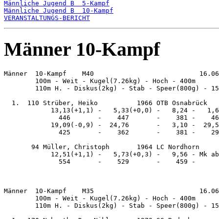
Männliche Jugend B  5-Kampf
Männliche Jugend B  10-Kampf
VERANSTALTUNGS-BERICHT
Männer 10-Kampf
Männer  10-Kampf    M40                           16.06
        100m - Weit - Kugel(7.26kg) - Hoch - 400m

        110m H. - Diskus(2kg) - Stab - Speer(800g) - 15
  1.  110 Strüber, Heiko          1966 OTB Osnabrück   
            13,13(+1,1) -   5,33(+0,0) -   8,24 -   1,6
              446       -    447       -    381 -    46
            19,09(-0,9) -  24,76       -   3,10 -  29,5
              425       -    362       -    381 -    29
       94 Müller, Christoph       1964 LC Nordhorn     
            12,51(+1,1) -   5,73(+0,3) -   9,56 - Mk ab
              554       -    529       -    459 -      
Männer  10-Kampf    M35                           16.06
        100m - Weit - Kugel(7.26kg) - Hoch - 400m

        110m H. - Diskus(2kg) - Stab - Speer(800g) - 15