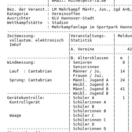
                   | eMail: Michel@nlv-la.de   |       
  -----------------|---------------------------|-------
  Bez. der Veranst.: LM Mehrkampf Mä+Fr, Jun., Jgd A+B,
  Kategorie        : Vereinsoffen                      
  Ausrichter       : KLV Hannover-Stadt                
  Wettkampfstätte  : Stadion                           
                   : Mehrkampfanlage im Sportpark Hanno
  -----------------------------------------------------
  Zeitmessung:              |Veranstaltungs-   | Meldun
   vollautom. elektronisch  |Statistik         |       
   Imhof                    |------------------|-------
                            |A. Vereine        |     42
                            |------------------|-------
  --------------------------|B. Altersklassen  |  m  | 
  Windmessung:              | Senioren         |   8 | 
                            | Seniorinnen      |     | 
   Lauf  : Cantabrian       | Männer / Ju.     |  14 | 
                            | Frauen / Jui.    |     | 
   Sprung: Cantabrian       | Männl. Jugend A  |  24 | 
                            | Weibl. Jugend A  |     | 
                            | Männl. Jugend B  |  41 | 
  --------------------------| Weibl. Jugend B  |     | 
  Gerätekontrolle:          | Schüler A        |   1 | 
   Kontrollgerät            | Schülerinnen A   |     | 
                            | Schüler B        |     | 
                            | Schülerinnen B   |     | 
   Waage                    | Schüler C        |     | 
                            | Schülerinnen C   |     | 
                            | Schüler D        |     | 
  --------------------------| Schülerinnen D   |     | 