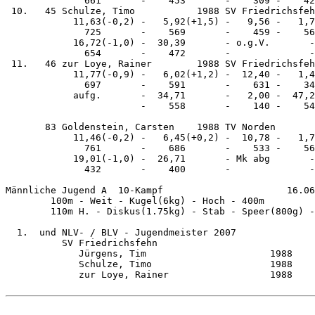
              661       -    453       -    309 -    42
 10.   45 Schulze, Timo           1988 SV Friedrichsfeh
            11,63(-0,2) -   5,92(+1,5) -   9,56 -   1,7
              725       -    569       -    459 -    56
            16,72(-1,0) -  30,39       - o.g.V.       -
              654       -    472       -              -
 11.   46 zur Loye, Rainer        1988 SV Friedrichsfeh
            11,77(-0,9) -   6,02(+1,2) -  12,40 -   1,4
              697       -    591       -    631 -    34
            aufg.       -  34,71       -   2,00 -  47,2
                        -    558       -    140 -    54
       83 Goldenstein, Carsten    1988 TV Norden       
            11,46(-0,2) -   6,45(+0,2) -  10,78 -   1,7
              761       -    686       -    533 -    56
            19,01(-1,0) -  26,71       - Mk abg       -
              432       -    400       -              -
Männliche Jugend A  10-Kampf                      16.06
        100m - Weit - Kugel(6kg) - Hoch - 400m 

        110m H. - Diskus(1.75kg) - Stab - Speer(800g) -
  1.  und NLV- / BLV - Jugendmeister 2007

          SV Friedrichsfehn                            
             Jürgens, Tim                      1988    
             Schulze, Timo                     1988    
             zur Loye, Rainer                  1988    