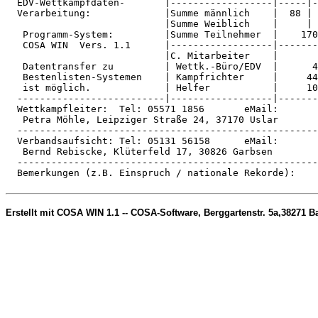
  EDV-Wettkampfdaten-       |------------------|-----|-
  Verarbeitung:             |Summe männlich    |  88 | 
                            |Summe Weiblich    |     | 
   Programm-System:         |Summe Teilnehmer  |    170
   COSA WIN  Vers. 1.1      |------------------|-------
                            |C. Mitarbeiter    |       
   Datentransfer zu         | Wettk.-Büro/EDV  |      4
   Bestenlisten-Systemen    | Kampfrichter     |     44
   ist möglich.             | Helfer           |     10
  --------------------------|------------------|-------
  Wettkampfleiter:  Tel: 05571 1856       eMail:       
   Petra Möhle, Leipziger Straße 24, 37170 Uslar       
  -----------------------------------------------------
  Verbandsaufsicht: Tel: 05131 56158      eMail:       
   Bernd Rebiscke, Klüterfeld 17, 30826 Garbsen        
  -----------------------------------------------------
  Bemerkungen (z.B. Einspruch / nationale Rekorde):    
Erstellt mit COSA WIN 1.1 -- COSA-Software, Berggartenstr. 5a,38271