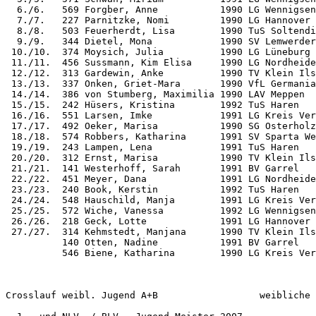
  6./6.   569 Forgber, Anne           1990 LG Wennigsen
  7./7.   227 Parnitzke, Nomi         1990 LG Hannover 
  8./8.   503 Feuerherdt, Lisa        1990 TuS Soltendi
  9./9.   344 Dietel, Mona            1990 SV Lemwerder
 10./10.  374 Moysich, Julia          1990 LG Lüneburg 
 11./11.  456 Sussmann, Kim Elisa     1990 LG Nordheide
 12./12.  313 Gardewin, Anke          1990 TV Klein Ils
 13./13.  337 Onken, Griet-Mara       1990 VfL Germania
 14./14.  386 von Stumberg, Maximilia 1990 LAV Meppen  
 15./15.  242 Hüsers, Kristina        1992 TuS Haren   
 16./16.  551 Larsen, Imke            1991 LG Kreis Ver
 17./17.  492 Oeker, Marisa           1990 SG Osterholz
 18./18.  574 Robbers, Katharina      1991 SV Sparta We
 19./19.  243 Lampen, Lena            1991 TuS Haren   
 20./20.  312 Ernst, Marisa           1990 TV Klein Ils
 21./21.  141 Westerhoff, Sarah       1991 BV Garrel   
 22./22.  451 Meyer, Dana             1991 LG Nordheide
 23./23.  240 Book, Kerstin           1992 TuS Haren   
 24./24.  548 Hauschild, Manja        1991 LG Kreis Ver
 25./25.  572 Wiche, Vanessa          1992 LG Wennigsen
 26./26.  218 Geck, Lotte             1991 LG Hannover 
 27./27.  314 Kehmstedt, Manjana      1990 TV Klein Ils
          140 Otten, Nadine           1991 BV Garrel   
          546 Biene, Katharina        1990 LG Kreis Ver
Crosslauf weibl. Jugend A+B                  weibliche 