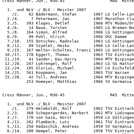
Cross Männer, Jun., M30-45                   M40  Mitte
  1.  und NLV -/ BLV - Meister 2007

    /2.    82 Bädermann, Stefan       1967 LG Celle-Lan
  2./4.     7 Petermann, Jan          1967 Marathon Clu
  3./5.   393 Klages, Detlef          1966 MTV Müden/Ör
  4./6.    14 Naue, Torsten           1965 LG Bremen-No
  5./8.   164 Simon, Alfred           1966 LG Göttingen
  6./9.    99 Pohl, Ulrich            1966 OSC Damme   
  7./10.  155 Dotschev, Radoslav      1963 LG Göttingen
  8./12.   89 Szymlet, Heiko          1966 LG Celle-Lan
  9./15.  167 Welter-Schultes, Franci 1965 LG Göttingen
 10./17.  278 Eggert, Thomas          1963 TSV Eintrach
 11./19.   41 Sander, Kai-Harry       1964 MTV Bispinge
 12./20.  247 Lohrengel, Rolf         1963 LG SG Hattor
 13./24.  105 Glorius, Michael        1967 LG Eichsfeld
 14./25.  561 Koopmann, Jan           1965 TSV Warzen  
 15./28.   42 Toll, Andreas           1964 MTV Bispinge
          253 Homeyer, Matthias       1966 SV Germania 
Cross Männer, Jun., M30-45                   M45  Mitte
  1.  und NLV -/ BLV - Meister 2007

    /1.   279 Helmboldt, Rolf         1962 TSV Eintrach
  2./3.   368 Schepergerdes, Norbert  1962 MTV Lüdingwo
  3./7.   170 von Gaza, Horst         1959 LG Göttingen
  4./11.  282 Plambeck, Lutz          1961 TSV Eintrach
  5./13.  250 Hadaschik, Andreas      1959 SV Germania 
  6./14.  280 Hempel, Peter           1958 TSV Eintrach