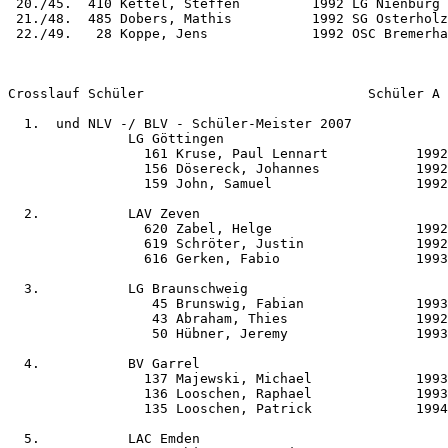
 20./45.  410 Kettel, Steffen         1992 LG Nienburg 
 21./48.  485 Dobers, Mathis          1992 SG Osterholz
 22./49.   28 Koppe, Jens             1992 OSC Bremerha
Crosslauf Schüler                            Schüler A

  1.  und NLV -/ BLV - Schüler-Meister 2007

               LG Göttingen                            
                 161 Kruse, Paul Lennart           1992
                 156 Dösereck, Johannes            1992
                 159 John, Samuel                  1992
  2.           LAV Zeven                               
                 620 Zabel, Helge                  1992
                 619 Schröter, Justin              1992
                 616 Gerken, Fabio                 1993
  3.           LG Braunschweig                         
                  45 Brunswig, Fabian              1993
                  43 Abraham, Thies                1992
                  50 Hübner, Jeremy                1993
  4.           BV Garrel                               
                 137 Majewski, Michael             1993
                 136 Looschen, Raphael             1993
                 135 Looschen, Patrick             1994
  5.           LAC Emden                               