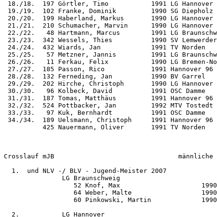
 18./18.  197 Görtler, Timo           1991 LG Hannover 
 19./19.  102 Franke, Dominik         1990 SG Diepholz 
 20./20.  199 Haberland, Markus       1990 LG Hannover 
 21./21.  210 Schumacher, Marvin      1990 LG Hannover 
 22./22.   48 Hartmann, Marcus        1991 LG Braunschw
 23./23.  342 Wessels, Thies          1990 SV Lemwerder
 24./24.  432 Wiards, Jan             1991 TV Norden   
 25./25.   57 Metzner, Jannis         1991 LG Braunschw
 26./26.   11 Ferkau, Felix           1990 LG Bremen-No
 27./27.  185 Passon, Rico            1991 Hannover 96 
 28./28.  132 Ferneding, Jan          1990 BV Garrel   
 29./29.  202 Hirche, Christoph       1990 LG Hannover 
 30./30.   96 Kolbeck, David          1991 OSC Damme   
 31./31.  187 Tomas, Matthäus         1991 Hannover 96 
 32./32.  524 Pottbacker, Jan         1992 MTV Tostedt 
 33./33.   97 Kuk, Bernhardt          1991 OSC Damme   
 34./34.  189 Uelsmann, Christoph     1991 Hannover 96 
          425 Nauermann, Oliver       1991 TV Norden   
Crosslauf mJB                                männliche 
  1.  und NLV -/ BLV - Jugend-Meister 2007

               LG Braunschweig                         
                  52 Knof, Max                     1990
                  64 Weber, Malte                  1990
                  60 Pinkowski, Martin             1990
  2.           LG Hannover                             