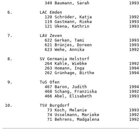
                 349 Baumann, Sarah                1993
  6.           LAC Emden                               
                 120 Schröder, Katja               1992
                 119 Gastmann, Rieka               1993
                 121 Ukena, Kathrin                1993
  7.           LAV Zeven                               
                 622 Gerken, Tami                  1993
                 621 Brünjes, Doreen               1993
                 623 Wehe, Annika                  1992
  8.           SV Germania Helstorf                    
                 264 Kahle, Wiebke                 1992
                 263 Homann, Inga                  1994
                 262 Grünhage, Birthe              1994
  9.           TuS Ofen                                
                 467 Baron, Judith                 1994
                 468 Schang, Franziska             1992
                 466 Abel, Elisabeth               1993
 10.           TSV Burgdorf                            
                  73 Koch, Melanie                 1993
                  74 Usselmann, Marieke            1992
                  71 Behrens, Madgalena            1992