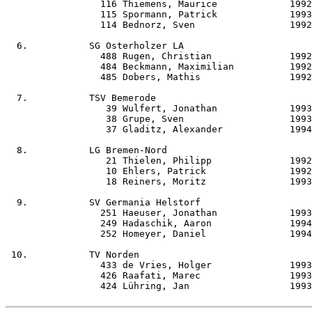
                 116 Thiemens, Maurice             1992
                 115 Spormann, Patrick             1993
                 114 Bednorz, Sven                 1992
  6.           SG Osterholzer LA                       
                 488 Rugen, Christian              1992
                 484 Beckmann, Maximilian          1992
                 485 Dobers, Mathis                1992
  7.           TSV Bemerode                            
                  39 Wulfert, Jonathan             1993
                  38 Grupe, Sven                   1993
                  37 Gladitz, Alexander            1994
  8.           LG Bremen-Nord                          
                  21 Thielen, Philipp              1992
                  10 Ehlers, Patrick               1992
                  18 Reiners, Moritz               1993
  9.           SV Germania Helstorf                    
                 251 Haeuser, Jonathan             1993
                 249 Hadaschik, Aaron              1994
                 252 Homeyer, Daniel               1994
 10.           TV Norden                               
                 433 de Vries, Holger              1993
                 426 Raafati, Marec                1993
                 424 Lühring, Jan                  1993