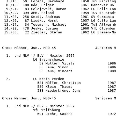
  7./16.  501 Lorenz, Bernhard        1958 TuS Rickling
  8./18.  188 Ude, Holger             1961 Hannover 96 
  9./21.   83 Celejewski, Roman       1962 LG Celle-Lan
 10./22.  399 Amm, Roland             1959 TSV Neustadt
 11./23.  256 Seidl, Andreas          1961 SV Germania 
 12./26.   87 Liedke, Horst           1957 LG Celle-Lan
 13./27.   34 Tessmann, Michael       1961 TuS Altwarmb
 14./29.  478 Jeske, Jürgen           1960 VfL Oldenbur
 15./30.   22 Ziegler, Stefan         1962 LG Bremen-No
Cross Männer, Jun., M30-45                   Junioren M
  1.  und NLV -/ BLV - Meister 2007

               LG Braunschweig                         
                  59 Müller, Vitali                1986
                  55 Laue, Simon                   1986
                  56 Laue, Vincent                 1989
  2.           LG Kreis Verden                         
                 531 Müller, Christian             1987
                 530 Klein, Thiemo                 1987
                 533 Niederkrome, Jens             1987
Cross Männer, Jun., M30-45                   Senioren M
  1.  und NLV -/ BLV - Meister 2007

               VfL Wolfsburg                           
                 601 Diehr, Sascha                 1972