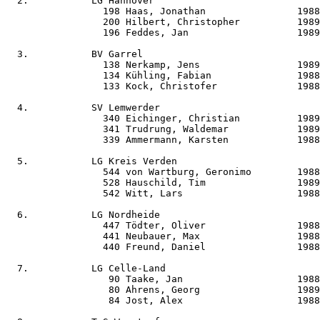
  2.           LG Hannover                             
                 198 Haas, Jonathan                1988
                 200 Hilbert, Christopher          1989
                 196 Feddes, Jan                   1989
  3.           BV Garrel                               
                 138 Nerkamp, Jens                 1989
                 134 Kühling, Fabian               1988
                 133 Kock, Christofer              1988
  4.           SV Lemwerder                            
                 340 Eichinger, Christian          1989
                 341 Trudrung, Waldemar            1989
                 339 Ammermann, Karsten            1988
  5.           LG Kreis Verden                         
                 544 von Wartburg, Geronimo        1988
                 528 Hauschild, Tim                1989
                 542 Witt, Lars                    1988
  6.           LG Nordheide                            
                 447 Tödter, Oliver                1988
                 441 Neubauer, Max                 1988
                 440 Freund, Daniel                1988
  7.           LG Celle-Land                           
                  90 Taake, Jan                    1988
                  80 Ahrens, Georg                 1989
                  84 Jost, Alex                    1988