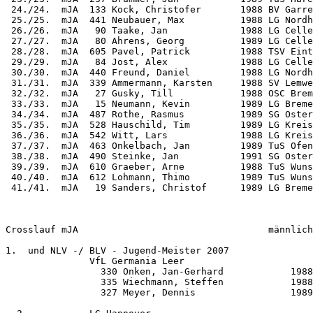
 24./24.  mJA  133 Kock, Christofer       1988 BV Garre
 25./25.  mJA  441 Neubauer, Max          1988 LG Nordh
 26./26.  mJA   90 Taake, Jan             1988 LG Celle
 27./27.  mJA   80 Ahrens, Georg          1989 LG Celle
 28./28.  mJA  605 Pavel, Patrick         1988 TSV Eint
 29./29.  mJA   84 Jost, Alex             1988 LG Celle
 30./30.  mJA  440 Freund, Daniel         1988 LG Nordh
 31./31.  mJA  339 Ammermann, Karsten     1988 SV Lemwe
 32./32.  mJA   27 Gusky, Till            1988 OSC Brem
 33./33.  mJA   15 Neumann, Kevin         1989 LG Breme
 34./34.  mJA  487 Rothe, Rasmus          1989 SG Oster
 35./35.  mJA  528 Hauschild, Tim         1989 LG Kreis
 36./36.  mJA  542 Witt, Lars             1988 LG Kreis
 37./37.  mJA  463 Onkelbach, Jan         1989 TuS Ofen
 38./38.  mJA  490 Steinke, Jan           1991 SG Oster
 39./39.  mJA  610 Graeber, Arne          1988 TuS Wuns
 40./40.  mJA  612 Lohmann, Thimo         1989 TuS Wuns
 41./41.  mJA   19 Sanders, Christof      1989 LG Breme
Crosslauf mJA                                  männlich
1.  und NLV -/ BLV - Jugend-Meister 2007

               VfL Germania Leer                       
                 330 Onken, Jan-Gerhard            1988
                 335 Wiechmann, Steffen            1988
                 327 Meyer, Dennis                 1989