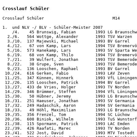
Crosslauf Schüler
Crosslauf Schüler                            M14

1.  und NLV -/ BLV - Schüler-Meister 2007

    /4.    45 Brunswig, Fabian        1993 LG Braunschw
  2./6.   564 Wottge, Alexander       1993 TSV Warzen  
  3./10.  137 Majewski, Michael       1993 BV Garrel   
  4./12.   67 von Kamp, Lars          1994 TSV Bremervö
  5./16.  573 Hanekamp, Lars          1993 SV Sparta We
  6./19.   68 von Kamp, Thilo         1994 TSV Bremervö
  7./21.   39 Wulfert, Jonathan       1993 TSV Bemerode
  8./22.   38 Grupe, Sven             1993 TSV Bemerode
  9./23.  136 Looschen, Raphael       1993 BV Garrel   
 10./24.  616 Gerken, Fabio           1993 LAV Zeven   
 11./25.  347 Künnen, Hinnerk         1993 VfL Löningen
 12./26.  135 Looschen, Patrick       1994 BV Garrel   
 13./27.  433 de Vries, Holger        1993 TV Norden   
 14./29.  346 Brümmer, Steffen        1994 VfL Löningen
 15./30.   50 Hübner, Jeremy          1993 LG Braunschw
 16./31.  251 Haeuser, Jonathan       1993 SV Germania 
 17./32.  249 Hadaschik, Aaron        1994 SV Germania 
 18./33.   49 Höhl, Maximilian        1993 LG Braunschw
 19./35.  356 Frenzel, Tom            1994 SC Lüchow   
 20./36.  608 Biniok, Wilhelm         1993 TuS Wunstorf
 21./38.  115 Spormann, Patrick       1993 LAC Emden   
 22./39.  426 Raafati, Marec          1993 TV Norden   
 23./41.  522 Jost, David             1993 MTV Tostedt 