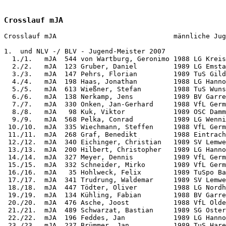
Crosslauf mJA
Crosslauf mJA    			  männliche Jugend A 	

1.  und NLV -/ BLV - Jugend-Meister 2007

  1./1.   mJA  544 von Wartburg, Geronimo 1988 LG Kreis
  2./2.   mJA  123 Gruber, Daniel         1989 LG Emsta
  3./3.   mJA  147 Pehrs, Florian         1989 TuS Gild
  4./4.   mJA  198 Haas, Jonathan         1988 LG Hanno
  5./5.   mJA  613 Wießner, Stefan        1988 TuS Wuns
  6./6.   mJA  138 Nerkamp, Jens          1989 BV Garre
  7./7.   mJA  330 Onken, Jan-Gerhard     1988 VfL Germ
  8./8.   mJA   98 Kuk, Viktor            1989 OSC Damm
  9./9.   mJA  568 Pelka, Conrad          1989 LG Wenni
 10./10.  mJA  335 Wiechmann, Steffen     1988 VfL Germ
 11./11.  mJA  268 Graf, Benedikt         1988 Eintrach
 12./12.  mJA  340 Eichinger, Christian   1989 SV Lemwe
 13./13.  mJA  200 Hilbert, Christopher   1989 LG Hanno
 14./14.  mJA  327 Meyer, Dennis          1989 VfL Germ
 15./15.  mJA  332 Schneider, Mirko       1989 VfL Germ
 16./16.  mJA   35 Hohlweck, Felix        1989 TuSpo Ba
 17./17.  mJA  341 Trudrung, Waldemar     1989 SV Lemwe
 18./18.  mJA  447 Tödter, Oliver         1988 LG Nordh
 19./19.  mJA  134 Kühling, Fabian        1988 BV Garre
 20./20.  mJA  476 Asche, Joost           1988 VfL Olde
 21./21.  mJA  489 Schwarzat, Bastian     1989 SG Oster
 22./22.  mJA  196 Feddes, Jan            1989 LG Hanno
 23./23.  mJA  237 Brümmer, Jan           1989 TuS Hare