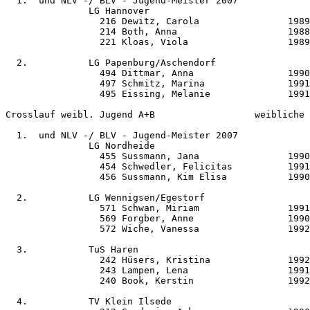
  1.  und NLV -/ BLV - Jugend-Meister 2007

               LG Hannover                             
                 216 Dewitz, Carola                1989
                 214 Both, Anna                    1988
                 221 Kloas, Viola                  1989
  2.           LG Papenburg/Aschendorf                 
                 494 Dittmar, Anna                 1990
                 497 Schmitz, Marina               1991
                 495 Eissing, Melanie              1991
Crosslauf weibl. Jugend A+B                  weibliche 
  1.  und NLV -/ BLV - Jugend-Meister 2007

               LG Nordheide                            
                 455 Sussmann, Jana                1990
                 454 Schwedler, Felicitas          1991
                 456 Sussmann, Kim Elisa           1990
  2.           LG Wennigsen/Egestorf                   
                 571 Schwan, Miriam                1991
                 569 Forgber, Anne                 1990
                 572 Wiche, Vanessa                1992
  3.           TuS Haren                               
                 242 Hüsers, Kristina              1992
                 243 Lampen, Lena                  1991
                 240 Book, Kerstin                 1992
  4.           TV Klein Ilsede                         