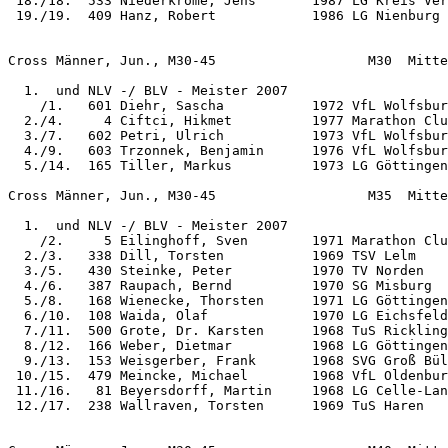
 18./18.  533 Niederkrome, Jens       1987 LG Kreis Ver
 19./19.  409 Hanz, Robert            1986 LG Nienburg 
Cross Männer, Jun., M30-45                   M30  Mitte
  1.  und NLV -/ BLV - Meister 2007

    /1.   601 Diehr, Sascha           1972 VfL Wolfsbur
  2./4.     4 Ciftci, Hikmet          1977 Marathon Clu
  3./7.   602 Petri, Ulrich           1973 VfL Wolfsbur
  4./9.   603 Trzonnek, Benjamin      1976 VfL Wolfsbur
  5./14.  165 Tiller, Markus          1973 LG Göttingen
Cross Männer, Jun., M30-45                   M35  Mitte
  1.  und NLV -/ BLV - Meister 2007

    /2.     5 Eilinghoff, Sven        1971 Marathon Clu
  2./3.   338 Dill, Torsten           1969 TSV Lelm    
  3./5.   430 Steinke, Peter          1970 TV Norden   
  4./6.   387 Raupach, Bernd          1970 SG Misburg  
  5./8.   168 Wienecke, Thorsten      1971 LG Göttingen
  6./10.  108 Waida, Olaf             1970 LG Eichsfeld
  7./11.  500 Grote, Dr. Karsten      1968 TuS Rickling
  8./12.  166 Weber, Dietmar          1968 LG Göttingen
  9./13.  153 Weisgerber, Frank       1968 SVG Groß Bül
 10./15.  479 Meincke, Michael        1968 VfL Oldenbur
 11./16.   81 Beyersdorff, Martin     1968 LG Celle-Lan
 12./17.  238 Wallraven, Torsten      1969 TuS Haren   