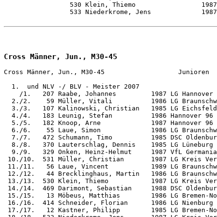
Cross Männer, Jun., M30-45
Cross Männer, Jun., M30-45                   Junioren  
  1.  und NLV -/ BLV - Meister 2007

    /1.   207 Raabe, Johannes         1987 LG Hannover 
  2./2.    59 Müller, Vitali          1986 LG Braunschw
  3./3.   107 Kalinowski, Christian   1985 LG Eichsfeld
  4./4.   183 Leunig, Stefan          1986 Hannover 96 
  5./5.   182 Knoop, Arne             1987 Hannover 96 
  6./6.    55 Laue, Simon             1986 LG Braunschw
  7./7.   472 Schumann, Timo          1985 DSC Oldenbur
  8./8.   370 Lauterschlag, Dennis    1985 LG Lüneburg 
  9./9.   329 Onken, Heinz-Helmut     1987 VfL Germania
 10./10.  531 Müller, Christian       1987 LG Kreis Ver
 11./11.   56 Laue, Vincent           1989 LG Braunschw
 12./12.   44 Brecklinghaus, Martin   1986 LG Braunschw
 13./13.  530 Klein, Thiemo           1987 LG Kreis Ver
 14./14.  469 Darimont, Sebastian     1988 DSC Oldenbur
 15./15.   13 Möbeus, Matthias        1986 LG Bremen-No
 16./16.  414 Schneider, Florian      1986 LG Nienburg 
 17./17.   12 Kastner, Philipp        1985 LG Bremen-No