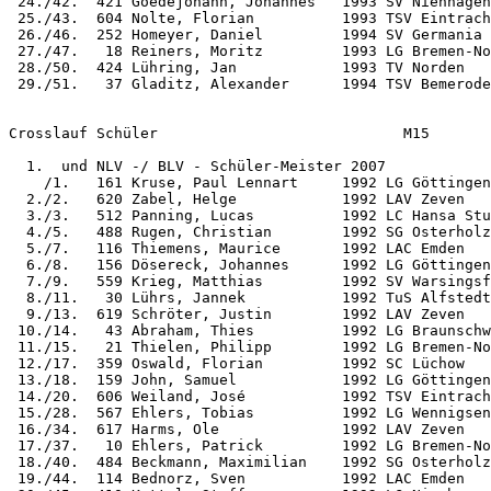
 24./42.  421 Goedejohann, Johannes   1993 SV Nienhagen
 25./43.  604 Nolte, Florian          1993 TSV Eintrach
 26./46.  252 Homeyer, Daniel         1994 SV Germania 
 27./47.   18 Reiners, Moritz         1993 LG Bremen-No
 28./50.  424 Lühring, Jan            1993 TV Norden   
 29./51.   37 Gladitz, Alexander      1994 TSV Bemerode
Crosslauf Schüler                            M15

  1.  und NLV -/ BLV - Schüler-Meister 2007

    /1.   161 Kruse, Paul Lennart     1992 LG Göttingen
  2./2.   620 Zabel, Helge            1992 LAV Zeven   
  3./3.   512 Panning, Lucas          1992 LC Hansa Stu
  4./5.   488 Rugen, Christian        1992 SG Osterholz
  5./7.   116 Thiemens, Maurice       1992 LAC Emden   
  6./8.   156 Dösereck, Johannes      1992 LG Göttingen
  7./9.   559 Krieg, Matthias         1992 SV Warsingsf
  8./11.   30 Lührs, Jannek           1992 TuS Alfstedt
  9./13.  619 Schröter, Justin        1992 LAV Zeven   
 10./14.   43 Abraham, Thies          1992 LG Braunschw
 11./15.   21 Thielen, Philipp        1992 LG Bremen-No
 12./17.  359 Oswald, Florian         1992 SC Lüchow   
 13./18.  159 John, Samuel            1992 LG Göttingen
 14./20.  606 Weiland, José           1992 TSV Eintrach
 15./28.  567 Ehlers, Tobias          1992 LG Wennigsen
 16./34.  617 Harms, Ole              1992 LAV Zeven   
 17./37.   10 Ehlers, Patrick         1992 LG Bremen-No
 18./40.  484 Beckmann, Maximilian    1992 SG Osterholz
 19./44.  114 Bednorz, Sven           1992 LAC Emden   