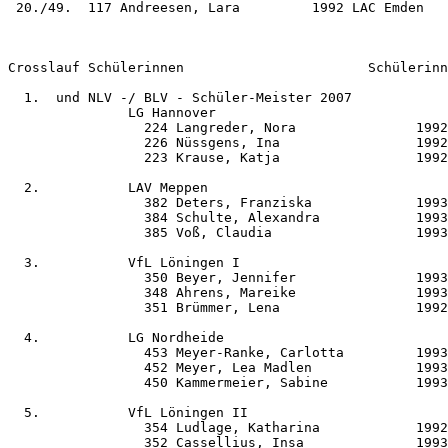
 20./49.  117 Andreesen, Lara         1992 LAC Emden   
Crosslauf Schülerinnen                       Schülerinn
  1.  und NLV -/ BLV - Schüler-Meister 2007

               LG Hannover                             
                 224 Langreder, Nora               1992
                 226 Nüssgens, Ina                 1992
                 223 Krause, Katja                 1992
  2.           LAV Meppen                              
                 382 Deters, Franziska             1993
                 384 Schulte, Alexandra            1993
                 385 Voß, Claudia                  1993
  3.           VfL Löningen I                          
                 350 Beyer, Jennifer               1993
                 348 Ahrens, Mareike               1993
                 351 Brümmer, Lena                 1992
  4.           LG Nordheide                            
                 453 Meyer-Ranke, Carlotta         1993
                 452 Meyer, Lea Madlen             1993
                 450 Kammermeier, Sabine           1993
  5.           VfL Löningen II                         
                 354 Ludlage, Katharina            1992
                 352 Cassellius, Insa              1993