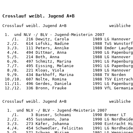
Crosslauf weibl. Jugend A+B
Crosslauf weibl. Jugend A+B                  weibliche 
 1.  und NLV -/ BLV - Jugend-Meisterin 2007

    /1.   216 Dewitz, Carola          1989 LG Hannover 
  2./2.   614 Lofski, Nadine          1988 TuS Wunstorf
  3./3.   111 Peters, Annike          1988 Emder Laufge
  4./4.   494 Dittmar, Anna           1990 LG Papenburg
  5./5.   214 Both, Anna              1988 LG Hannover 
  6./6.   497 Schmitz, Marina         1991 LG Papenburg
  7./7.   495 Eissing, Melanie        1991 LG Papenburg
  8./8.   221 Kloas, Viola            1989 LG Hannover 
  9./9.   434 Barkhoff, Marina        1988 TV Norden   
 10./10.  607 Nolte, Romina           1988 TSV Eintrach
 11./11.  496 Gerdes, Daniela         1991 LG Papenburg
 12./12.  336 Bronn, Frauke           1989 VfL Germania
Crosslauf weibl. Jugend A+B                  weibliche 
  1.  und NLV -/ BLV - Jugend-Meisterin 2007

    /1.     3 Bieser, Schoami         1990 Bremer LT   
  2./2.   455 Sussmann, Jana          1990 LG Nordheide
  3./3.   273 Käfer, Johanna          1990 Eintracht Hi
  4./4.   454 Schwedler, Felicitas    1991 LG Nordheide
  5./5.   571 Schwan, Miriam          1991 LG Wennigsen