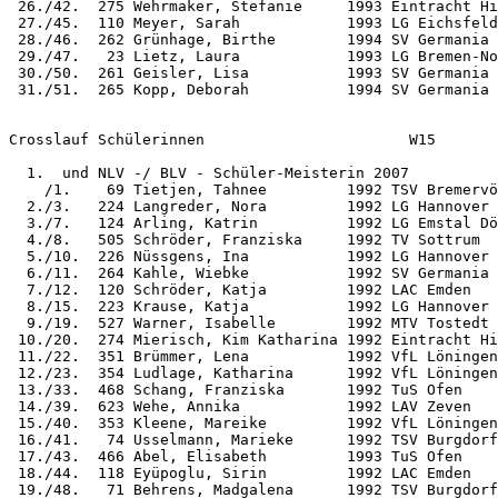
 26./42.  275 Wehrmaker, Stefanie     1993 Eintracht Hi
 27./45.  110 Meyer, Sarah            1993 LG Eichsfeld
 28./46.  262 Grünhage, Birthe        1994 SV Germania 
 29./47.   23 Lietz, Laura            1993 LG Bremen-No
 30./50.  261 Geisler, Lisa           1993 SV Germania 
 31./51.  265 Kopp, Deborah           1994 SV Germania 
Crosslauf Schülerinnen                       W15

  1.  und NLV -/ BLV - Schüler-Meisterin 2007

    /1.    69 Tietjen, Tahnee         1992 TSV Bremervö
  2./3.   224 Langreder, Nora         1992 LG Hannover 
  3./7.   124 Arling, Katrin          1992 LG Emstal Dö
  4./8.   505 Schröder, Franziska     1992 TV Sottrum  
  5./10.  226 Nüssgens, Ina           1992 LG Hannover 
  6./11.  264 Kahle, Wiebke           1992 SV Germania 
  7./12.  120 Schröder, Katja         1992 LAC Emden   
  8./15.  223 Krause, Katja           1992 LG Hannover 
  9./19.  527 Warner, Isabelle        1992 MTV Tostedt 
 10./20.  274 Mierisch, Kim Katharina 1992 Eintracht Hi
 11./22.  351 Brümmer, Lena           1992 VfL Löningen
 12./23.  354 Ludlage, Katharina      1992 VfL Löningen
 13./33.  468 Schang, Franziska       1992 TuS Ofen    
 14./39.  623 Wehe, Annika            1992 LAV Zeven   
 15./40.  353 Kleene, Mareike         1992 VfL Löningen
 16./41.   74 Usselmann, Marieke      1992 TSV Burgdorf
 17./43.  466 Abel, Elisabeth         1993 TuS Ofen    
 18./44.  118 Eyüpoglu, Sirin         1992 LAC Emden   
 19./48.   71 Behrens, Madgalena      1992 TSV Burgdorf