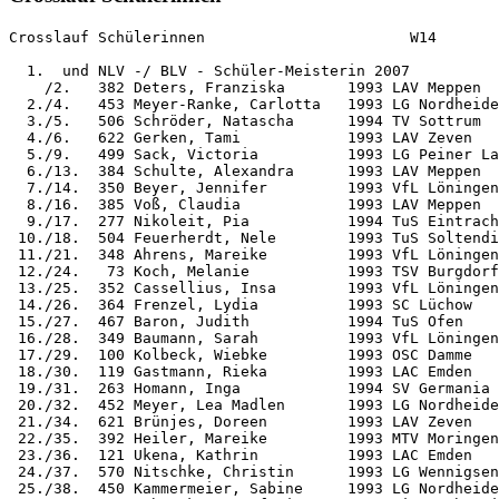
Crosslauf Schülerinnen                       W14

  1.  und NLV -/ BLV - Schüler-Meisterin 2007

    /2.   382 Deters, Franziska       1993 LAV Meppen  
  2./4.   453 Meyer-Ranke, Carlotta   1993 LG Nordheide
  3./5.   506 Schröder, Natascha      1994 TV Sottrum  
  4./6.   622 Gerken, Tami            1993 LAV Zeven   
  5./9.   499 Sack, Victoria          1993 LG Peiner La
  6./13.  384 Schulte, Alexandra      1993 LAV Meppen  
  7./14.  350 Beyer, Jennifer         1993 VfL Löningen
  8./16.  385 Voß, Claudia            1993 LAV Meppen  
  9./17.  277 Nikoleit, Pia           1994 TuS Eintrach
 10./18.  504 Feuerherdt, Nele        1993 TuS Soltendi
 11./21.  348 Ahrens, Mareike         1993 VfL Löningen
 12./24.   73 Koch, Melanie           1993 TSV Burgdorf
 13./25.  352 Cassellius, Insa        1993 VfL Löningen
 14./26.  364 Frenzel, Lydia          1993 SC Lüchow   
 15./27.  467 Baron, Judith           1994 TuS Ofen    
 16./28.  349 Baumann, Sarah          1993 VfL Löningen
 17./29.  100 Kolbeck, Wiebke         1993 OSC Damme   
 18./30.  119 Gastmann, Rieka         1993 LAC Emden   
 19./31.  263 Homann, Inga            1994 SV Germania 
 20./32.  452 Meyer, Lea Madlen       1993 LG Nordheide
 21./34.  621 Brünjes, Doreen         1993 LAV Zeven   
 22./35.  392 Heiler, Mareike         1993 MTV Moringen
 23./36.  121 Ukena, Kathrin          1993 LAC Emden   
 24./37.  570 Nitschke, Christin      1993 LG Wennigsen
 25./38.  450 Kammermeier, Sabine     1993 LG Nordheide