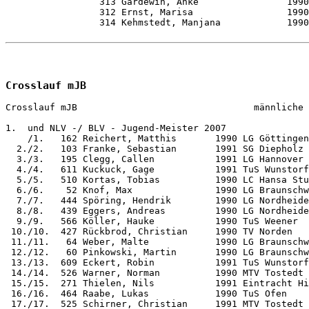
                 313 Gardewin, Anke                1990
                 312 Ernst, Marisa                 1990
                 314 Kehmstedt, Manjana            1990
Crosslauf mJB
Crosslauf mJB                                männliche 
1.  und NLV -/ BLV - Jugend-Meister 2007

    /1.   162 Reichert, Matthis       1990 LG Göttingen
  2./2.   103 Franke, Sebastian       1991 SG Diepholz 
  3./3.   195 Clegg, Callen           1991 LG Hannover 
  4./4.   611 Kuckuck, Gage           1991 TuS Wunstorf
  5./5.   510 Kortas, Tobias          1990 LC Hansa Stu
  6./6.    52 Knof, Max               1990 LG Braunschw
  7./7.   444 Spöring, Hendrik        1990 LG Nordheide
  8./8.   439 Eggers, Andreas         1990 LG Nordheide
  9./9.   566 Köller, Hauke           1990 TuS Weener  
 10./10.  427 Rückbrod, Christian     1990 TV Norden   
 11./11.   64 Weber, Malte            1990 LG Braunschw
 12./12.   60 Pinkowski, Martin       1990 LG Braunschw
 13./13.  609 Eckert, Robin           1991 TuS Wunstorf
 14./14.  526 Warner, Norman          1990 MTV Tostedt 
 15./15.  271 Thielen, Nils           1991 Eintracht Hi
 16./16.  464 Raabe, Lukas            1990 TuS Ofen    
 17./17.  525 Schirner, Christian     1991 MTV Tostedt 