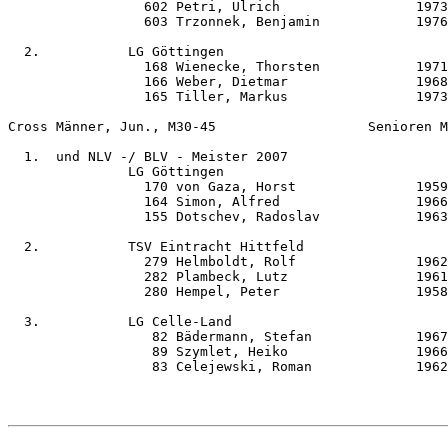
                 602 Petri, Ulrich                 1973
                 603 Trzonnek, Benjamin            1976
  2.           LG Göttingen                            
                 168 Wienecke, Thorsten            1971
                 166 Weber, Dietmar                1968
                 165 Tiller, Markus                1973
Cross Männer, Jun., M30-45                   Senioren M
  1.  und NLV -/ BLV - Meister 2007

               LG Göttingen                            
                 170 von Gaza, Horst               1959
                 164 Simon, Alfred                 1966
                 155 Dotschev, Radoslav            1963
  2.           TSV Eintracht Hittfeld                  
                 279 Helmboldt, Rolf               1962
                 282 Plambeck, Lutz                1961
                 280 Hempel, Peter                 1958
  3.           LG Celle-Land                           
                  82 Bädermann, Stefan             1967
                  89 Szymlet, Heiko                1966
                  83 Celejewski, Roman             1962