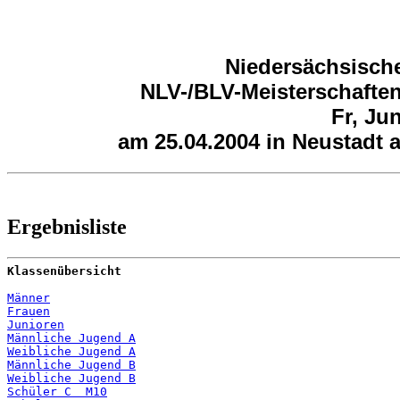
Niedersächsische
NLV-/BLV-Meisterschaften
Fr, Ju
am 25.04.2004 in Neustadt 
Ergebnisliste
Klassenübersicht
Männer
Frauen
Junioren
Männliche Jugend A
Weibliche Jugend A
Männliche Jugend B
Weibliche Jugend B
Schüler C  M10