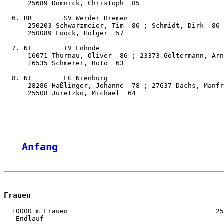
      25689 Domnick, Christoph  85

  6. BR        SV Werder Bremen                        
      250203 Schwarzmeier, Tim  86 ; Schmidt, Dirk  86

      250089 Loock, Holger  57

  7. NI        TV Lohnde                               
      16071 Thürnau, Oliver  86 ; 23373 Goltermann, Arn
      16535 Schmerer, Boto  63

  8. NI        LG Nienburg                             
      28286 Haßlinger, Johanne  78 ; 27637 Dachs, Manfr
      25508 Juretzko, Michael  64

Anfang
Frauen
  10000 m Frauen                                     25
   Endlauf
