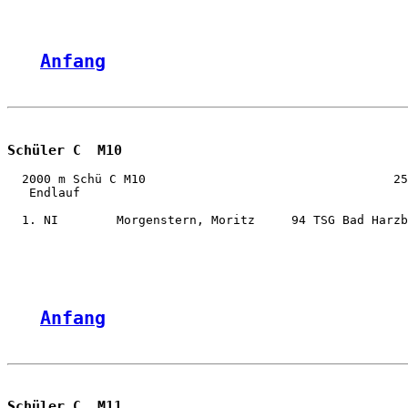
Anfang
Schüler C  M10
  2000 m Schü C M10                                  25
   Endlauf

  1. NI        Morgenstern, Moritz     94 TSG Bad Harzb
Anfang
Schüler C  M11