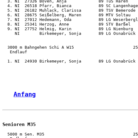
  3. NI  27326 Boven, Anja             89 TuS Haren    
  4. NI  26518 Pfarr, Bianca           89 SC Langenhage
  5. NI  26182 Muhlack, Clarissa       89 TSV Bemerode 
  6. NI  28675 Seißelberg, Maren       89 MTV Soltau   
  7. NI  27012 Hedemann, Oda           89 LG Weserbergl
  8. NI  25341 Herzog, Anne            89 STV Barßel   
  9. NI  27752 Helmig, Karin           89 LG Nienburg  
     NI        Birkemeyer, Sonja       89 LG Osnabrück 
  3000 m Bahngehen Schi A W15                        25
   Endlauf

  1. NI  24930 Birkemeyer, Sonja       89 LG Osnabrück 
Anfang
Senioren M35
  5000 m Sen. M35                                    25