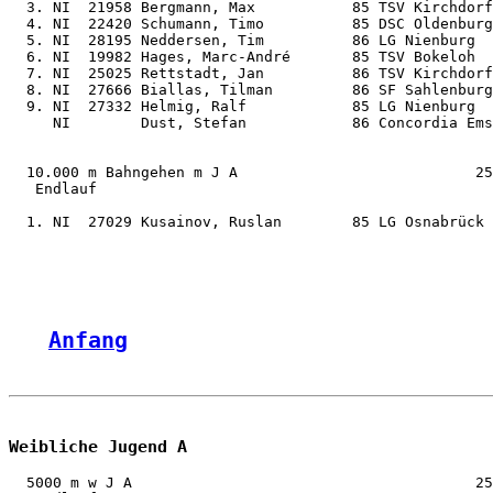
  3. NI  21958 Bergmann, Max           85 TSV Kirchdorf
  4. NI  22420 Schumann, Timo          85 DSC Oldenburg
  5. NI  28195 Neddersen, Tim          86 LG Nienburg  
  6. NI  19982 Hages, Marc-André       85 TSV Bokeloh  
  7. NI  25025 Rettstadt, Jan          86 TSV Kirchdorf
  8. NI  27666 Biallas, Tilman         86 SF Sahlenburg
  9. NI  27332 Helmig, Ralf            85 LG Nienburg  
     NI        Dust, Stefan            86 Concordia Ems
  10.000 m Bahngehen m J A                           25
   Endlauf

  1. NI  27029 Kusainov, Ruslan        85 LG Osnabrück 
Anfang
Weibliche Jugend A
  5000 m w J A                                       25