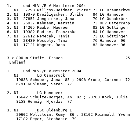
  1.     und NLV-/BLV-Meisterin 2004

     NI   7298 Willcox-Heidner, Victor 73 LG Braunschwe
  2. NI  19379 Dreißigacker, Ulrike    84 LG Hannover  
  3. NI  27851 Jungnickel, Jana        79 LG Osnabrück 
  4. NI  25937 Kahmann, Kerstin        73 OFV Ostercapp
  5. NI  14205 Raabe, Maureen          82 LG Göttingen 
  6. NI  19382 Radtke, Franziska       84 LG Hannover  
  7. NI  27612 Nemecek, Tanja          73 LG Göttingen 
     NI  28430 Wessely, Tina           76 Hannover 96  
     NI  17121 Wagner, Dana            83 Hannover 96  
  3 x 800 m Staffel Frauen                           25
   Endlauf

  1.     und NLV-/BLV-Meister 2004

     NI        LG Osnabrück                            
      19833 Schweer, Jana  85 ; 2996 Gröne, Corinne  72

      6791 Kuhlmann, Sarah  77

  2. NI        LG Hannover                             
      16642 Schulze-Borges, An  82 ; 23703 Kock, Julia 
      8158 Hennig, Hjördis  77

  3. NI        DSC Oldenburg I                         
      20602 Wollstein, Romy  86 ; 28102 Reinmold, Yvonn
      17182 Beyer, Stephanie  79
