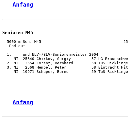
Anfang
Senioren M45
  5000 m Sen. M45                                    25
   Endlauf

  1.     und NLV-/BLV-Seniorenmeister 2004

     NI  25640 Chirkov, Sergiy         57 LG Braunschwe
  2. NI   3554 Lorenz, Bernhard        58 TuS Ricklinge
  3. NI   2568 Hempel, Peter           58 Eintracht Hit
     NI  19971 Schaper, Bernd          59 TuS Ricklinge
Anfang