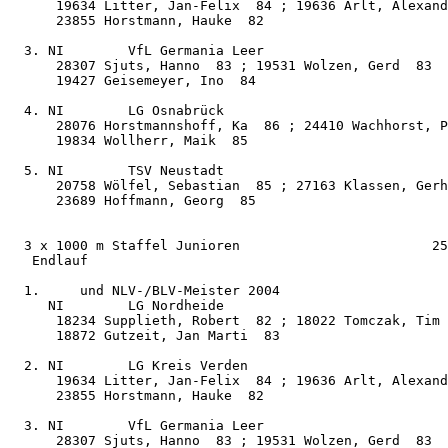
      19634 Litter, Jan-Felix  84 ; 19636 Arlt, Alexand
      23855 Horstmann, Hauke  82

  3. NI        VfL Germania Leer                       
      28307 Sjuts, Hanno  83 ; 19531 Wolzen, Gerd  83

      19427 Geisemeyer, Ino  84

  4. NI        LG Osnabrück                            
      28076 Horstmannshoff, Ka  86 ; 24410 Wachhorst, P
      19834 Wollherr, Maik  85

  5. NI        TSV Neustadt                            
      20758 Wölfel, Sebastian  85 ; 27163 Klassen, Gerh
      23689 Hoffmann, Georg  85

  3 x 1000 m Staffel Junioren                        25
   Endlauf

  1.     und NLV-/BLV-Meister 2004

     NI        LG Nordheide                            
      18234 Supplieth, Robert  82 ; 18022 Tomczak, Tim 
      18872 Gutzeit, Jan Marti  83

  2. NI        LG Kreis Verden                         
      19634 Litter, Jan-Felix  84 ; 19636 Arlt, Alexand
      23855 Horstmann, Hauke  82

  3. NI        VfL Germania Leer                       
      28307 Sjuts, Hanno  83 ; 19531 Wolzen, Gerd  83
