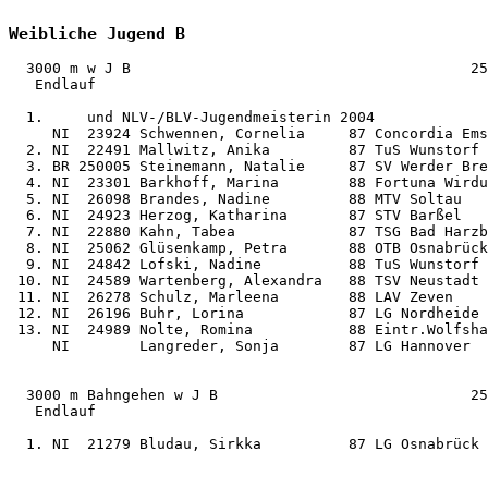
Weibliche Jugend B
  3000 m w J B                                       25
   Endlauf

  1.     und NLV-/BLV-Jugendmeisterin 2004

     NI  23924 Schwennen, Cornelia     87 Concordia Ems
  2. NI  22491 Mallwitz, Anika         87 TuS Wunstorf 
  3. BR 250005 Steinemann, Natalie     87 SV Werder Bre
  4. NI  23301 Barkhoff, Marina        88 Fortuna Wirdu
  5. NI  26098 Brandes, Nadine         88 MTV Soltau   
  6. NI  24923 Herzog, Katharina       87 STV Barßel   
  7. NI  22880 Kahn, Tabea             87 TSG Bad Harzb
  8. NI  25062 Glüsenkamp, Petra       88 OTB Osnabrück
  9. NI  24842 Lofski, Nadine          88 TuS Wunstorf 
 10. NI  24589 Wartenberg, Alexandra   88 TSV Neustadt 
 11. NI  26278 Schulz, Marleena        88 LAV Zeven    
 12. NI  26196 Buhr, Lorina            87 LG Nordheide 
 13. NI  24989 Nolte, Romina           88 Eintr.Wolfsha
     NI        Langreder, Sonja        87 LG Hannover  
  3000 m Bahngehen w J B                             25
   Endlauf

  1. NI  21279 Bludau, Sirkka          87 LG Osnabrück 