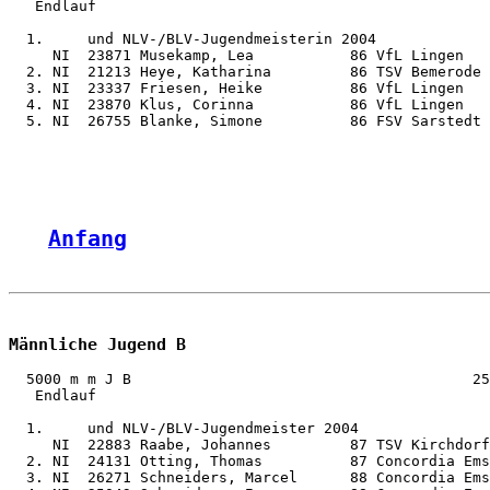
   Endlauf

  1.     und NLV-/BLV-Jugendmeisterin 2004

     NI  23871 Musekamp, Lea           86 VfL Lingen   
  2. NI  21213 Heye, Katharina         86 TSV Bemerode 
  3. NI  23337 Friesen, Heike          86 VfL Lingen   
  4. NI  23870 Klus, Corinna           86 VfL Lingen   
  5. NI  26755 Blanke, Simone          86 FSV Sarstedt 
Anfang
Männliche Jugend B
  5000 m m J B                                       25
   Endlauf

  1.     und NLV-/BLV-Jugendmeister 2004

     NI  22883 Raabe, Johannes         87 TSV Kirchdorf
  2. NI  24131 Otting, Thomas          87 Concordia Ems
  3. NI  26271 Schneiders, Marcel      88 Concordia Ems