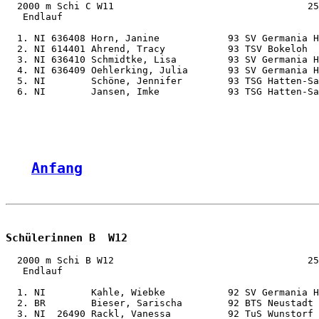
  2000 m Schi C W11                                  25
   Endlauf

  1. NI 636408 Horn, Janine            93 SV Germania H
  2. NI 614401 Ahrend, Tracy           93 TSV Bokeloh  
  3. NI 636410 Schmidtke, Lisa         93 SV Germania H
  4. NI 636409 Oehlerking, Julia       93 SV Germania H
  5. NI        Schöne, Jennifer        93 TSG Hatten-Sa
  6. NI        Jansen, Imke            93 TSG Hatten-Sa
Anfang
Schülerinnen B  W12
  2000 m Schi B W12                                  25
   Endlauf

  1. NI        Kahle, Wiebke           92 SV Germania H
  2. BR        Bieser, Sarischa        92 BTS Neustadt 
  3. NI  26490 Rackl, Vanessa          92 TuS Wunstorf 