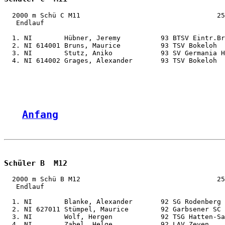
  2000 m Schü C M11                                  25
   Endlauf

  1. NI        Hübner, Jeremy          93 BTSV Eintr.Br
  2. NI 614001 Bruns, Maurice          93 TSV Bokeloh  
  3. NI        Stutz, Aniko            93 SV Germania H
  4. NI 614002 Grages, Alexander       93 TSV Bokeloh  
Anfang
Schüler B  M12
  2000 m Schü B M12                                  25
   Endlauf

  1. NI        Blanke, Alexander       92 SG Rodenberg 
  2. NI 627011 Stümpel, Maurice        92 Garbsener SC 
  3. NI        Wolf, Hergen            92 TSG Hatten-Sa
  4. NI        Zabel, Helge            92 LAV Zeven    