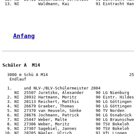
 13. NI        Waldmann, Kai           91 Eintracht Han
Anfang
Schüler A  M14
  3000 m Schü A M14                                  25
   Endlauf

  1.     und NLV-/BLV-Schülermeister 2004

     NI  25507 Juretzko, Alexander     90 LG Nienburg  
  2. NI  28932 Hartmann, Moritz        90 Eintr. Hildes
  3. NI  28113 Reichert, Matthis       90 LG Göttingen 
  4. NI  26679 Graeber, Thomas         90 LG Göttingen 
  5. NI  27370 van Heuveln, Sönke      90 TV Norden    
  6. NI  28676 Jochmann, Patrick       90 LG Osnabrück 
  7. NI  25447 Weber, Malte            90 LG Braunschwe
  8. NI  27306 Weber, Moritz           90 TSV Bokeloh  
  9. NI  27307 Sagebiel, Jannes        90 TSV Bokeloh  
 10. NI  28705 Nägler, Ulrich          91 VfL Lingen   