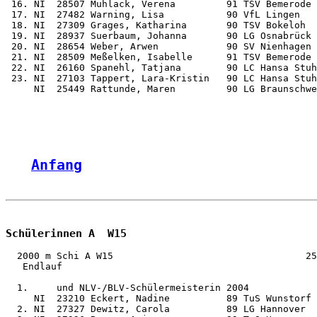
 16. NI  28507 Muhlack, Verena         91 TSV Bemerode 
 17. NI  27482 Warning, Lisa           90 VfL Lingen   
 18. NI  27309 Grages, Katharina       90 TSV Bokeloh  
 19. NI  28937 Suerbaum, Johanna       90 LG Osnabrück 
 20. NI  28654 Weber, Arwen            90 SV Nienhagen 
 21. NI  28509 Meßelken, Isabelle      91 TSV Bemerode 
 22. NI  26160 Spanehl, Tatjana        90 LC Hansa Stuh
 23. NI  27103 Tappert, Lara-Kristin   90 LC Hansa Stuh
     NI  25449 Rattunde, Maren         90 LG Braunschwe
Anfang
Schülerinnen A  W15
  2000 m Schi A W15                                  25
   Endlauf

  1.     und NLV-/BLV-Schülermeisterin 2004

     NI  23210 Eckert, Nadine          89 TuS Wunstorf 
  2. NI  27327 Dewitz, Carola          89 LG Hannover  