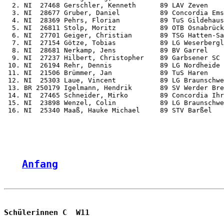
  2. NI  27468 Gerschler, Kenneth      89 LAV Zeven    
  3. NI  28677 Gruber, Daniel          89 Concordia Ems
  4. NI  28369 Pehrs, Florian          89 TuS Gildehaus
  5. NI  26811 Stolp, Moritz           89 OTB Osnabrück
  6. NI  27701 Geiger, Christian       89 TSG Hatten-Sa
  7. NI  27154 Götze, Tobias           89 LG Weserbergl
  8. NI  28681 Nerkamp, Jens           89 BV Garrel    
  9. NI  27237 Hilbert, Christopher    89 Garbsener SC 
 10. NI  26194 Rehr, Dennis            89 LG Nordheide 
 11. NI  21506 Brümmer, Jan            89 TuS Haren    
 12. NI  25303 Laue, Vincent           89 LG Braunschwe
 13. BR 250179 Igelmann, Hendrik       89 SV Werder Bre
 14. NI  27465 Schneider, Mirko        89 Concordia Ihr
 15. NI  23898 Wenzel, Colin           89 LG Braunschwe
 16. NI  25340 Maaß, Hauke Michael     89 STV Barßel   
Anfang
Schülerinnen C  W11