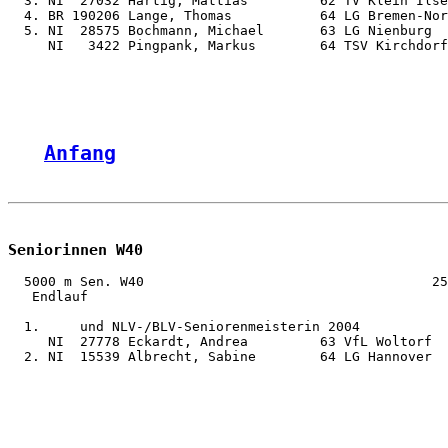
  3. NI  27032 Hartig, Mattias         62 TV Klein Ilse
  4. BR 190206 Lange, Thomas           64 LG Bremen-Nor
  5. NI  28575 Bochmann, Michael       63 LG Nienburg  
     NI   3422 Pingpank, Markus        64 TSV Kirchdorf
Anfang
Seniorinnen W40
  5000 m Sen. W40                                    25
   Endlauf

  1.     und NLV-/BLV-Seniorenmeisterin 2004

     NI  27778 Eckardt, Andrea         63 VfL Woltorf  
  2. NI  15539 Albrecht, Sabine        64 LG Hannover  