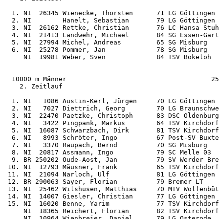
  1. NI  26345 Wienecke, Thorsten      71 LG Göttingen 
  2. NI        Hanelt, Sebastian       79 LG Göttingen 
  3. NI  26162 Rettke, Christian       76 LC Hansa Stuh
  4. NI  21413 Landwehr, Michael       84 SG Essen-Gart
  5. NI  27994 Michel, Andreas         65 SG Misburg   
  6. NI  25278 Pommer, Jan             78 SG Misburg   
     NI  19981 Weber, Sven             84 TSV Bokeloh  
  10000 m Männer                                     25
    2. Zeitlauf

  1. NI   1086 Austin-Kerl, Jürgen     70 LG Göttingen 
  2. NI   7027 Diettrich, Georg        70 LG Braunschwe
  3. NI  22470 Paetzke, Christoph      83 DSC Oldenburg
  4. NI   3422 Pingpank, Markus        64 TSV Kirchdorf
  5. NI  16087 Schwarzbach, Dirk       81 TSV Kirchdorf
  6. NI   8993 Schröter, Ingo          67 Post-SV Buxte
  7. NI   3370 Raupach, Bernd          70 SG Misburg   
  8. NI  20817 Assmann, Ingo           79 SC Melle 03  
  9. BR 250202 Oude-Aost, Jan          79 SV Werder Bre
 10. NI  12793 Mäusner, Frank          65 TSV Kirchdorf
 11. NI  21094 Narloch, Ulf            81 LG Göttingen 
 12. BR 290063 Sayer, Florian          79 Bremer LT    
 13. NI  25462 Wilshusen, Matthias     70 MTV Wolfenbüt
 14. NI  14007 Giesler, Christian      77 LG Göttingen 
 15. NI  16020 Benne, Yarim            77 TSV Kirchdorf
     NI  18365 Reichert, Florian       82 TSV Kirchdorf
     NI  10964 Wienbreier, Daniel      79 LG Osterode  