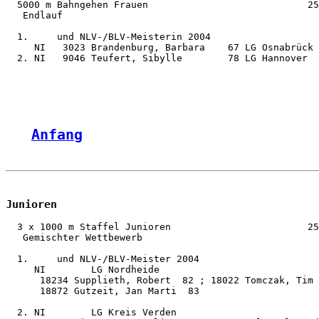
  5000 m Bahngehen Frauen                            25
   Endlauf

  1.     und NLV-/BLV-Meisterin 2004

     NI   3023 Brandenburg, Barbara    67 LG Osnabrück 
  2. NI   9046 Teufert, Sibylle        78 LG Hannover  
Anfang
Junioren
  3 x 1000 m Staffel Junioren                        25
   Gemischter Wettbewerb

  1.     und NLV-/BLV-Meister 2004

     NI        LG Nordheide                            
      18234 Supplieth, Robert  82 ; 18022 Tomczak, Tim 
      18872 Gutzeit, Jan Marti  83

  2. NI        LG Kreis Verden                         