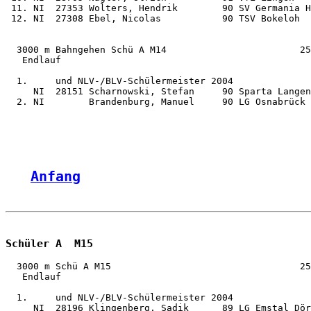
 11. NI  27353 Wolters, Hendrik        90 SV Germania H
 12. NI  27308 Ebel, Nicolas           90 TSV Bokeloh  
  3000 m Bahngehen Schü A M14                        25
   Endlauf

  1.     und NLV-/BLV-Schülermeister 2004

     NI  28151 Scharnowski, Stefan     90 Sparta Langen
  2. NI        Brandenburg, Manuel     90 LG Osnabrück 
Anfang
Schüler A  M15
  3000 m Schü A M15                                  25
   Endlauf

  1.     und NLV-/BLV-Schülermeister 2004

     NI  28196 Klingenberg, Sadik      89 LG Emstal Dör