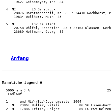
      19427 Geisemeyer, Ino  84

  4. NI        LG Osnabrück                            
      28076 Horstmannshoff, Ka  86 ; 24410 Wachhorst, P
      19834 Wollherr, Maik  85

  5. NI        TSV Neustadt                            
      20758 Wölfel, Sebastian  85 ; 27163 Klassen, Gerh
      23689 Hoffmann, Georg  85

Anfang
Männliche Jugend A
  5000 m m J A                                       25
   Endlauf

  1.     und NLV-/BLV-Jugendmeister 2004

     NI  23861 Müller, Vitali          86 SG Essen-Gart
  2. NI  17886 Fritze, Holger          85 LG PSV Uelzen