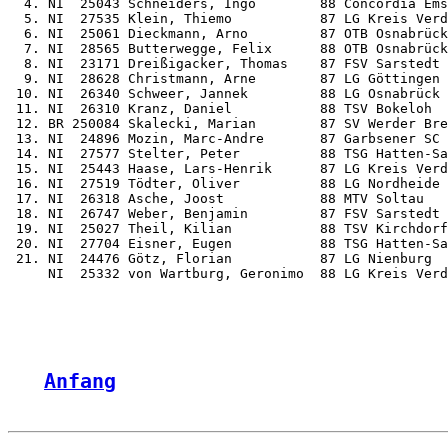
  4. NI  25043 Schneiders, Ingo        88 Concordia Ems
  5. NI  27535 Klein, Thiemo           87 LG Kreis Verd
  6. NI  25061 Dieckmann, Arno         87 OTB Osnabrück
  7. NI  28565 Butterwegge, Felix      88 OTB Osnabrück
  8. NI  23171 Dreißigacker, Thomas    87 FSV Sarstedt 
  9. NI  28628 Christmann, Arne        87 LG Göttingen 
 10. NI  26340 Schweer, Jannek         88 LG Osnabrück 
 11. NI  26310 Kranz, Daniel           88 TSV Bokeloh  
 12. BR 250084 Skalecki, Marian        87 SV Werder Bre
 13. NI  24896 Mozin, Marc-Andre       87 Garbsener SC 
 14. NI  27577 Stelter, Peter          88 TSG Hatten-Sa
 15. NI  25443 Haase, Lars-Henrik      87 LG Kreis Verd
 16. NI  27519 Tödter, Oliver          88 LG Nordheide 
 17. NI  26318 Asche, Joost            88 MTV Soltau   
 18. NI  26747 Weber, Benjamin         87 FSV Sarstedt 
 19. NI  25027 Theil, Kilian           88 TSV Kirchdorf
 20. NI  27704 Eisner, Eugen           88 TSG Hatten-Sa
 21. NI  24476 Götz, Florian           87 LG Nienburg  
     NI  25332 von Wartburg, Geronimo  88 LG Kreis Verd
Anfang