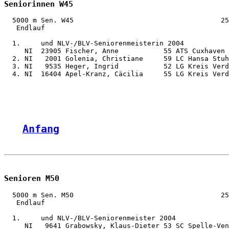
Seniorinnen W45
  5000 m Sen. W45                                    25
   Endlauf

  1.     und NLV-/BLV-Seniorenmeisterin 2004

     NI  23905 Fischer, Anne           55 ATS Cuxhaven 
  2. NI   2001 Golenia, Christiane     59 LC Hansa Stuh
  3. NI   9535 Heger, Ingrid           52 LG Kreis Verd
  4. NI  16404 Apel-Kranz, Cäcilia     55 LG Kreis Verd
Anfang
Senioren M50
  5000 m Sen. M50                                    25
   Endlauf

  1.     und NLV-/BLV-Seniorenmeister 2004

     NI   9641 Grabowsky, Klaus-Dieter 53 SC Spelle-Ven