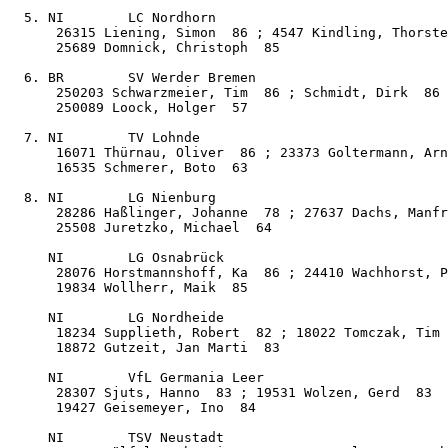
  5. NI        LC Nordhorn                             
      26315 Liening, Simon  86 ; 4547 Kindling, Thorste
      25689 Domnick, Christoph  85

  6. BR        SV Werder Bremen                        
      250203 Schwarzmeier, Tim  86 ; Schmidt, Dirk  86

      250089 Loock, Holger  57

  7. NI        TV Lohnde                               
      16071 Thürnau, Oliver  86 ; 23373 Goltermann, Arn
      16535 Schmerer, Boto  63

  8. NI        LG Nienburg                             
      28286 Haßlinger, Johanne  78 ; 27637 Dachs, Manfr
      25508 Juretzko, Michael  64

     NI        LG Osnabrück                            
      28076 Horstmannshoff, Ka  86 ; 24410 Wachhorst, P
      19834 Wollherr, Maik  85

     NI        LG Nordheide                            
      18234 Supplieth, Robert  82 ; 18022 Tomczak, Tim 
      18872 Gutzeit, Jan Marti  83

     NI        VfL Germania Leer                       
      28307 Sjuts, Hanno  83 ; 19531 Wolzen, Gerd  83

      19427 Geisemeyer, Ino  84

     NI        TSV Neustadt                            