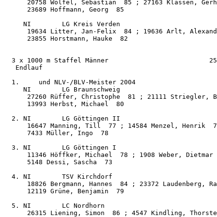
      20758 Wölfel, Sebastian  85 ; 27163 Klassen, Gerh
      23689 Hoffmann, Georg  85

     NI        LG Kreis Verden                         
      19634 Litter, Jan-Felix  84 ; 19636 Arlt, Alexand
      23855 Horstmann, Hauke  82

  3 x 1000 m Staffel Männer                          25
   Endlauf

  1.     und NLV-/BLV-Meister 2004

     NI        LG Braunschweig                         
      27260 Rüffer, Christophe  81 ; 21111 Striegler, B
      13993 Herbst, Michael  80

  2. NI        LG Göttingen II                         
      16647 Manning, Till  77 ; 14584 Menzel, Henrik  7
      7433 Müller, Ingo  78

  3. NI        LG Göttingen I                          
      11346 Höffker, Michael  78 ; 1908 Weber, Dietmar 
      5148 Dessi, Sascha  73

  4. NI        TSV Kirchdorf                           
      18826 Bergmann, Hannes  84 ; 23372 Laudenberg, Ra
      12119 Grüne, Benjamin  79

  5. NI        LC Nordhorn                             
      26315 Liening, Simon  86 ; 4547 Kindling, Thorste