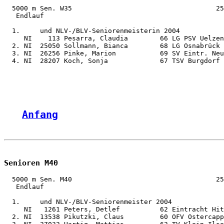
  5000 m Sen. W35                                    25
   Endlauf

  1.     und NLV-/BLV-Seniorenmeisterin 2004

     NI    113 Pesarra, Claudia        66 LG PSV Uelzen
  2. NI  25050 Sollmann, Bianca        68 LG Osnabrück 
  3. NI  26256 Pinke, Marion           69 SV Eintr. Neu
  4. NI  28207 Koch, Sonja             67 TSV Burgdorf 
Anfang
Senioren M40
  5000 m Sen. M40                                    25
   Endlauf

  1.     und NLV-/BLV-Seniorenmeister 2004

     NI   1261 Peters, Detlef          62 Eintracht Hit
  2. NI  13538 Pikutzki, Claus         60 OFV Ostercapp