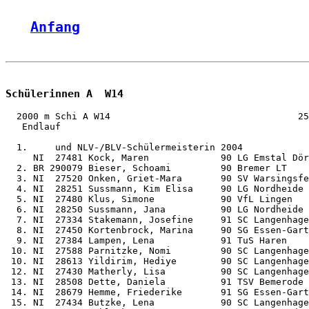
Anfang
Schülerinnen A  W14
  2000 m Schi A W14                                  25
   Endlauf

  1.     und NLV-/BLV-Schülermeisterin 2004

     NI  27481 Kock, Maren             90 LG Emstal Dör
  2. BR 290079 Bieser, Schoami         90 Bremer LT    
  3. NI  27520 Onken, Griet-Mara       90 SV Warsingsfe
  4. NI  28251 Sussmann, Kim Elisa     90 LG Nordheide 
  5. NI  27480 Klus, Simone            90 VfL Lingen   
  6. NI  28250 Sussmann, Jana          90 LG Nordheide 
  7. NI  27334 Stakemann, Josefine     91 SC Langenhage
  8. NI  27450 Kortenbrock, Marina     90 SG Essen-Gart
  9. NI  27384 Lampen, Lena            91 TuS Haren    
 10. NI  27588 Parnitzke, Nomi         90 SC Langenhage
 10. NI  28613 Yildirim, Hediye        90 SC Langenhage
 12. NI  27430 Matherly, Lisa          90 SC Langenhage
 13. NI  28508 Dette, Daniela          91 TSV Bemerode 
 14. NI  28679 Hemme, Friederike       91 SG Essen-Gart
 15. NI  27434 Butzke, Lena            90 SC Langenhage