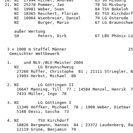
 20. NI  27994 Michel, Andreas         65 SG Misburg   
 21. NI  25278 Pommer, Jan             78 SG Misburg   
     NI  19981 Weber, Sven             84 TSV Bokeloh  
     NI  18365 Reichert, Florian       82 TSV Kirchdorf
     NI  10964 Wienbreier, Daniel      79 LG Osterode  
     NI        Burger, Mario           67 LG Braunschwe
     außer Wertung

     SH        Peters, Dirk            67 LBV Phönix Lü
  3 x 1000 m Staffel Männer                          25
   Gemischter Wettbewerb

  1.     und NLV-/BLV-Meister 2004

     NI        LG Braunschweig                         
      27260 Rüffer, Christophe  81 ; 21111 Striegler, B
      13993 Herbst, Michael  80

  2. NI        LG Göttingen II                         
      16647 Manning, Till  77 ; 14584 Menzel, Henrik  7
      7433 Müller, Ingo  78

  3. NI        LG Göttingen I                          
      11346 Höffker, Michael  78 ; 1908 Weber, Dietmar 
      5148 Dessi, Sascha  73

  4. NI        TSV Kirchdorf                           
      18826 Bergmann, Hannes  84 ; 23372 Laudenberg, Ra
      12119 Grüne, Benjamin  79
