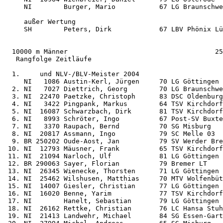
     NI        Burger, Mario           67 LG Braunschwe
     außer Wertung

     SH        Peters, Dirk            67 LBV Phönix Lü
  10000 m Männer                                     25
   Rangfolge Zeitläufe

  1.     und NLV-/BLV-Meister 2004

     NI   1086 Austin-Kerl, Jürgen     70 LG Göttingen 
  2. NI   7027 Diettrich, Georg        70 LG Braunschwe
  3. NI  22470 Paetzke, Christoph      83 DSC Oldenburg
  4. NI   3422 Pingpank, Markus        64 TSV Kirchdorf
  5. NI  16087 Schwarzbach, Dirk       81 TSV Kirchdorf
  6. NI   8993 Schröter, Ingo          67 Post-SV Buxte
  7. NI   3370 Raupach, Bernd          70 SG Misburg   
  8. NI  20817 Assmann, Ingo           79 SC Melle 03  
  9. BR 250202 Oude-Aost, Jan          79 SV Werder Bre
 10. NI  12793 Mäusner, Frank          65 TSV Kirchdorf
 11. NI  21094 Narloch, Ulf            81 LG Göttingen 
 12. BR 290063 Sayer, Florian          79 Bremer LT    
 13. NI  26345 Wienecke, Thorsten      71 LG Göttingen 
 14. NI  25462 Wilshusen, Matthias     70 MTV Wolfenbüt
 15. NI  14007 Giesler, Christian      77 LG Göttingen 
 16. NI  16020 Benne, Yarim            77 TSV Kirchdorf
 17. NI        Hanelt, Sebastian       79 LG Göttingen 
 18. NI  26162 Rettke, Christian       76 LC Hansa Stuh
 19. NI  21413 Landwehr, Michael       84 SG Essen-Gart