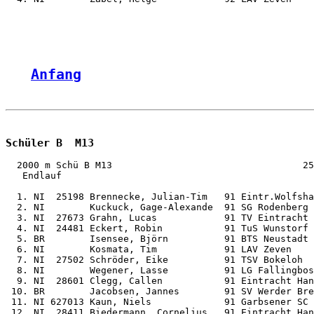
Anfang
Schüler B  M13
  2000 m Schü B M13                                  25
   Endlauf

  1. NI  25198 Brennecke, Julian-Tim   91 Eintr.Wolfsha
  2. NI        Kuckuck, Gage-Alexande  91 SG Rodenberg 
  3. NI  27673 Grahn, Lucas            91 TV Eintracht 
  4. NI  24481 Eckert, Robin           91 TuS Wunstorf 
  5. BR        Isensee, Björn          91 BTS Neustadt 
  6. NI        Kosmata, Tim            91 LAV Zeven    
  7. NI  27502 Schröder, Eike          91 TSV Bokeloh  
  8. NI        Wegener, Lasse          91 LG Fallingbos
  9. NI  28601 Clegg, Callen           91 Eintracht Han
 10. BR        Jacobsen, Jannes        91 SV Werder Bre
 11. NI 627013 Kaun, Niels             91 Garbsener SC 
 12. NI  28411 Biedermann, Cornelius   91 Eintracht Han