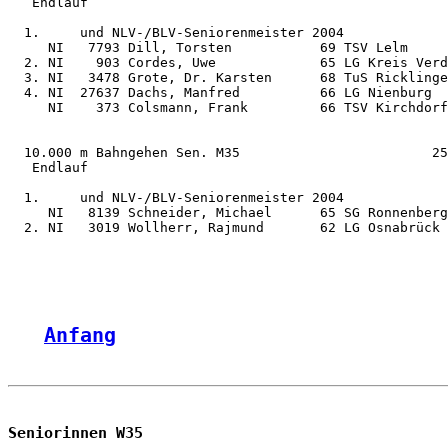
   Endlauf

  1.     und NLV-/BLV-Seniorenmeister 2004

     NI   7793 Dill, Torsten           69 TSV Lelm     
  2. NI    903 Cordes, Uwe             65 LG Kreis Verd
  3. NI   3478 Grote, Dr. Karsten      68 TuS Ricklinge
  4. NI  27637 Dachs, Manfred          66 LG Nienburg  
     NI    373 Colsmann, Frank         66 TSV Kirchdorf
  10.000 m Bahngehen Sen. M35                        25
   Endlauf

  1.     und NLV-/BLV-Seniorenmeister 2004

     NI   8139 Schneider, Michael      65 SG Ronnenberg
  2. NI   3019 Wollherr, Rajmund       62 LG Osnabrück 
Anfang
Seniorinnen W35