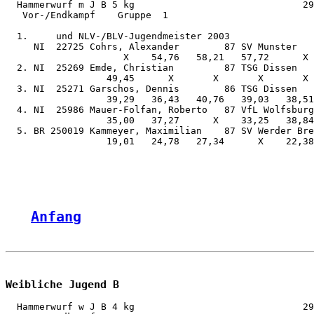
  Hammerwurf m J B 5 kg                              29
   Vor-/Endkampf    Gruppe  1

  1.     und NLV-/BLV-Jugendmeister 2003

     NI  22725 Cohrs, Alexander        87 SV Munster   
                     X    54,76   58,21   57,72      X 
  2. NI  25269 Emde, Christian         87 TSG Dissen   
                  49,45      X       X       X       X 
  3. NI  25271 Garschos, Dennis        86 TSG Dissen   
                  39,29   36,43   40,76   39,03   38,51
  4. NI  25986 Mauer-Folfan, Roberto   87 VfL Wolfsburg
                  35,00   37,27      X    33,25   38,84
  5. BR 250019 Kammeyer, Maximilian    87 SV Werder Bre
                  19,01   24,78   27,34      X    22,38
Anfang
Weibliche Jugend B
  Hammerwurf w J B 4 kg                              29