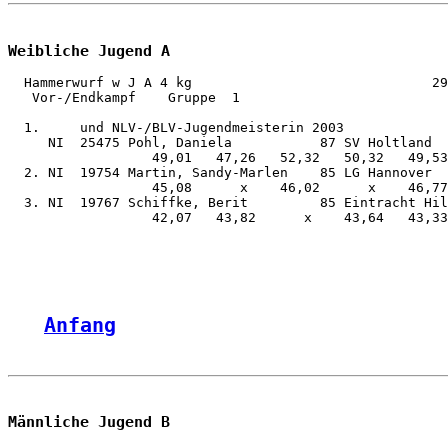
Weibliche Jugend A
  Hammerwurf w J A 4 kg                              29
   Vor-/Endkampf    Gruppe  1

  1.     und NLV-/BLV-Jugendmeisterin 2003

     NI  25475 Pohl, Daniela           87 SV Holtland  
                  49,01   47,26   52,32   50,32   49,53
  2. NI  19754 Martin, Sandy-Marlen    85 LG Hannover  
                  45,08      x    46,02      x    46,77
  3. NI  19767 Schiffke, Berit         85 Eintracht Hil
                  42,07   43,82      x    43,64   43,33
Anfang
Männliche Jugend B