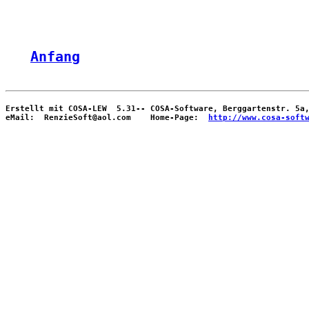
Anfang
Erstellt mit COSA-LEW  5.31-- COSA-Software, Berggartenstr. 5a,
eMail:  RenzieSoft@aol.com    Home-Page:  
http://www.cosa-soft