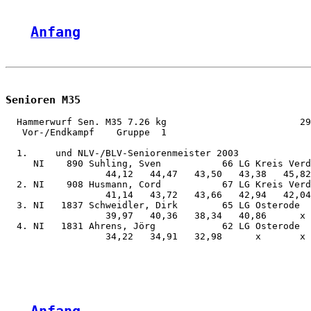
Anfang
Senioren M35
  Hammerwurf Sen. M35 7.26 kg                        29
   Vor-/Endkampf    Gruppe  1

  1.     und NLV-/BLV-Seniorenmeister 2003

     NI    890 Suhling, Sven           66 LG Kreis Verd
                  44,12   44,47   43,50   43,38   45,82
  2. NI    908 Husmann, Cord           67 LG Kreis Verd
                  41,14   43,72   43,66   42,94   42,04
  3. NI   1837 Schweidler, Dirk        65 LG Osterode  
                  39,97   40,36   38,34   40,86      x 
  4. NI   1831 Ahrens, Jörg            62 LG Osterode  
                  34,22   34,91   32,98      x       x 