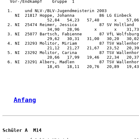
   Vor-/Endkampf    Gruppe  1

  1.     und NLV-/BLV-Jugendmeisterin 2003

     NI  21817 Hoppe, Johanna          86 LG Einbeck   
                  52,84   54,23   57,40      x    57,06
  2. NI  25474 Reimer, Jessica         87 SV Holtland  
                  34,90   28,96      x       x    31,73
  3. NI  25077 Bartsch, Fabienne       87 VfL Wolfsburg
                  29,62   30,31   31,00   30,20   30,02
  4. NI  23293 Molitor, Miriam         87 TSV Wallenhor
                  21,12   21,27   21,67   23,52   20,39
  5. NI  23292 Molitor, Carina         87 TSV Wallenhor
                  20,66   17,99   19,46   22,34   20,37
  6. NI  23291 Albers, Madlen          87 TSV Wallenhor
                  18,45   18,11   20,76   20,89   19,43
Anfang
Schüler A  M14