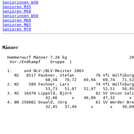
Seniorinnen W30
Senioren M35
Senioren M50
Seniorinnen W50
Senioren M60
Senioren M65
Senioren M70
Männer
  Hammerwurf Männer 7.26 kg                          29
   Vor-/Endkampf    Gruppe  1

  1.     und NLV-/BLV-Meister 2003

     NI   8517 Paukner, Stefan         76 VfL Wolfsburg
                  68,50   70,72   69,94   69,74   71,52
  2. NI    589 Fechner, Lars           74 VfL Wolfsburg
                  53,73   51,07   52,97   52,51   50,95
  3. NI  16478 Lippold, Björn          82 SV Union Salz
                  42,66      x    46,00   47,32      x 
  4. BR 250082 Oswald, Jörg            61 SV Werder Bre
                  32,45   37,49      x       x    30,09