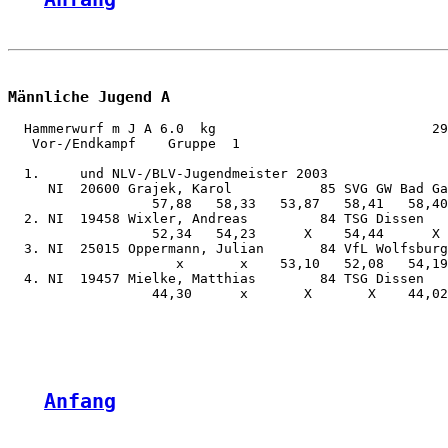
Männliche Jugend A
  Hammerwurf m J A 6.0  kg                           29
   Vor-/Endkampf    Gruppe  1

  1.     und NLV-/BLV-Jugendmeister 2003

     NI  20600 Grajek, Karol           85 SVG GW Bad Ga
                  57,88   58,33   53,87   58,41   58,40
  2. NI  19458 Wixler, Andreas         84 TSG Dissen   
                  52,34   54,23      X    54,44      X 
  3. NI  25015 Oppermann, Julian       84 VfL Wolfsburg
                     x       x    53,10   52,08   54,19
  4. NI  19457 Mielke, Matthias        84 TSG Dissen   
                  44,30      x       X       X    44,02
Anfang