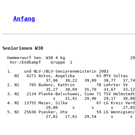
Anfang
Seniorinnen W30
  Hammerwurf Sen. W30 4 kg                           29
   Vor-/Endkampf    Gruppe  1

  1.     und NLV-/BLV-Seniorenmeisterin 2003

     NI   4271 Anton, Angelika         63 MTV Soltau   
                  37,96   38,22   39,89   38,77   37,74
  2. NI    795 Budenz, Kathrin         70 Lehrter SV   
                  35,27   38,04   35,70   33,67   33,12
  3. NI   2134 Planke-Balschuwei, Simo 71 TSV Helmstedt
                     x    31,41   29,96   29,17   30,88
  4. NI  13755 Meier, Silke            67 LG Kreis Verd
                  29,80      x       x       x    27,85
  5. NI  25636 Piesker, Ute            59 LG Wennigsen/
                  27,81   27,61   29,54      x       x 