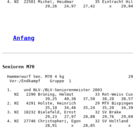
  4. NI  22501 Michel, Heidmar         35 Eintracht Hil
                  29,26   24,97   27,42      x    29,94
Anfang
Senioren M70
  Hammerwurf Sen. M70 4 kg                           29
   Vor-/Endkampf    Gruppe  1

  1.     und NLV-/BLV-Seniorenmeister 2003

     NI   2290 Brüning, Helmut         33 Rot-Weiss Cux
                  39,25   40,36   37,50   38,20   38,57
  2. NI   4291 Holste, Heinrich        29 MTV Bispingen
                  35,10   34,46   35,24   35,20   34,39
  3. NI  18232 Bielefeld, Ernst        32 SV Brake     
                  29,23   27,97   28,88   29,76   29,69
  4. NI  27746 Christopheri, Egon      32 SV Holtland  
                  28,91      x    28,85      x       x 