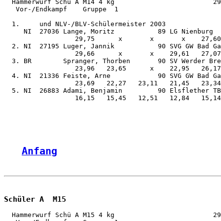
  Hammerwurf Schü A M14 4 kg                         29
   Vor-/Endkampf    Gruppe  1

  1.     und NLV-/BLV-Schülermeister 2003

     NI  27036 Lange, Moritz           89 LG Nienburg  
                  29,75      x       x       x    27,60
  2. NI  27195 Luger, Jannik           90 SVG GW Bad Ga
                  29,66      x       x    29,61   27,07
  3. BR        Spranger, Thorben       90 SV Werder Bre
                  23,96   23,65      x    22,95   26,17
  4. NI  21336 Feiste, Arne            90 SVG GW Bad Ga
                  23,69   22,27   23,11   21,45   23,34
  5. NI  26883 Adami, Benjamin         90 Elsflether TB
                  16,15   15,45   12,51   12,84   15,14
Anfang
Schüler A  M15
  Hammerwurf Schü A M15 4 kg                         29