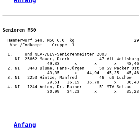
Anfang
Senioren M50
  Hammerwurf Sen. M50 6.0  kg                        29
   Vor-/Endkampf    Gruppe  1

  1.     und NLV-/BLV-Seniorenmeister 2003

     NI  25662 Mauer, Dierk            47 VfL Wolfsburg
                  49,33      x       x       x    48,46
  2. NI   3443 Blume, Hans-Jürgen      50 SV Wacker Ost
                  43,35      x    44,94   45,35   45,46
  3. NI   2253 Hintze, Manfred         46 TuS Lüchow   
                  29,51   36,15   36,78      x    36,43
  4. NI   1244 Anton, Dr. Rainer       51 MTV Soltau   
                  30,99   34,23      x       x    35,23
Anfang