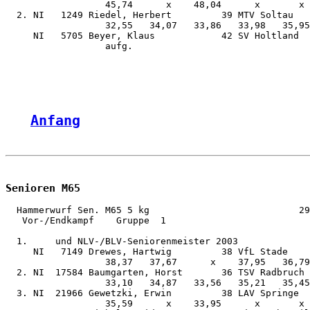
                  45,74      x    48,04      x       x 
  2. NI   1249 Riedel, Herbert         39 MTV Soltau   
                  32,55   34,07   33,86   33,98   35,95
     NI   5705 Beyer, Klaus            42 SV Holtland  
                  aufg.

Anfang
Senioren M65
  Hammerwurf Sen. M65 5 kg                           29
   Vor-/Endkampf    Gruppe  1

  1.     und NLV-/BLV-Seniorenmeister 2003

     NI   7149 Drewes, Hartwig         38 VfL Stade    
                  38,37   37,67      x    37,95   36,79
  2. NI  17584 Baumgarten, Horst       36 TSV Radbruch 
                  33,10   34,87   33,56   35,21   35,45
  3. NI  21966 Gewetzki, Erwin         38 LAV Springe  
                  35,59      x    33,95      x       x 