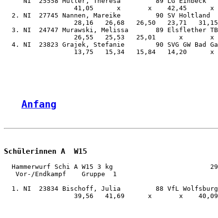
     NI  25558 Müller, Theresa         89 LG Einbeck   
                  41,05      x       x    42,45      x 
  2. NI  27745 Nannen, Mareike         90 SV Holtland  
                  28,16   26,68   26,50   23,71   31,15
  3. NI  24747 Murawski, Melissa       89 Elsflether TB
                  26,55   25,53   25,01      x       x 
  4. NI  23823 Grajek, Stefanie        90 SVG GW Bad Ga
                  13,75   15,34   15,84   14,20      x 
Anfang
Schülerinnen A  W15
  Hammerwurf Schi A W15 3 kg                         29
   Vor-/Endkampf    Gruppe  1

  1. NI  23834 Bischoff, Julia         88 VfL Wolfsburg
                  39,56   41,69      x       x    40,09