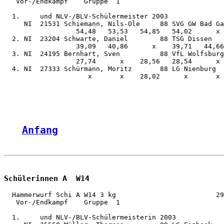
   Vor-/Endkampf    Gruppe  1

  1.     und NLV-/BLV-Schülermeister 2003

     NI  21531 Schiemann, Nils-Ole     88 SVG GW Bad Ga
                  54,48   53,53   54,85   54,02      x 
  2. NI  23204 Schwarte, Daniel        88 TSG Dissen   
                  39,09   40,86      x    39,71   44,66
  3. NI  24195 Bernhart, Sven          88 VfL Wolfsburg
                  27,74      x    28,56   28,54      x 
  4. NI  27333 Schürmann, Moritz       88 LG Nienburg  
                     x       x    28,02      x       x 
Anfang
Schülerinnen A  W14
  Hammerwurf Schi A W14 3 kg                         29
   Vor-/Endkampf    Gruppe  1

  1.     und NLV-/BLV-Schülermeisterin 2003
