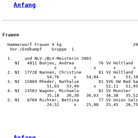
Anfang
Frauen
  Hammerwurf Frauen 4 kg                             29
   Vor-/Endkampf    Gruppe  1

  1.     und NLV-/BLV-Meisterin 2003

     NI   4811 Bunjes, Andrea          76 SV Holtland  
                     x       x       x       x       x 
  2. NI  17728 Nannen, Christine       81 SV Holtland  
                  54,76      x    54,04      x    53,10
  3. NI  15804 Rheder, Nathalie        81 SVG GW Bad Ga
                  51,03   53,49      x    52,11   51,95
  4. NI  13583 Wagner, Michaela        81 SV Munster   
                  35,18   36,30   36,63   36,38   35,52
  5. NI   8769 Richter, Bettina        77 SV Union Salz
                  24,52      x    25,88   25,45   26,75
Anfang