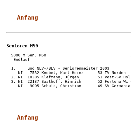
Anfang
Senioren M50
  5000 m Sen. M50                                    2
   Endlauf

  1.     und NLV-/BLV - Seniorenmeister 2003

     NI   7532 Knobel, Karl-Heinz      53 TV Norden  
  2. NI  18385 Klefmann, Jürgen        51 Post-SV Hol
  3. NI  22137 Saathoff, Hinrich       52 Fortuna Wir
     NI   9005 Schulz, Christian       49 SV Germania
Anfang