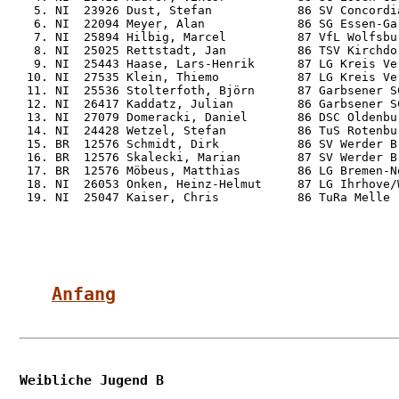
  5. NI  23926 Dust, Stefan            86 SV Concordi
  6. NI  22094 Meyer, Alan             86 SG Essen-Ga
  7. NI  25894 Hilbig, Marcel          87 VfL Wolfsbu
  8. NI  25025 Rettstadt, Jan          86 TSV Kirchdo
  9. NI  25443 Haase, Lars-Henrik      87 LG Kreis Ve
 10. NI  27535 Klein, Thiemo           87 LG Kreis Ve
 11. NI  25536 Stolterfoth, Björn      87 Garbsener S
 12. NI  26417 Kaddatz, Julian         86 Garbsener S
 13. NI  27079 Domeracki, Daniel       86 DSC Oldenbu
 14. NI  24428 Wetzel, Stefan          86 TuS Rotenbu
 15. BR  12576 Schmidt, Dirk           86 SV Werder B
 16. BR  12576 Skalecki, Marian        87 SV Werder B
 17. BR  12576 Möbeus, Matthias        86 LG Bremen-N
 18. NI  26053 Onken, Heinz-Helmut     87 LG Ihrhove/
 19. NI  25047 Kaiser, Chris           86 TuRa Melle 
Anfang
Weibliche Jugend B