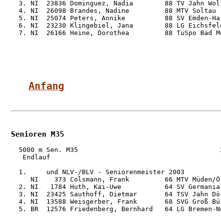
  3. NI  23836 Dominguez, Nadia        88 TV Jahn Wol
  4. NI  26098 Brandes, Nadine         88 MTV Soltau 
  5. NI  25074 Peters, Annike          88 SV Emden-Ha
  6. NI  23230 Klingebiel, Jana        88 LG Eichsfel
  7. NI  26166 Heine, Dorothea         88 TuSpo Bad M
Anfang
Senioren M35
  5000 m Sen. M35                                    2
   Endlauf

  1.     und NLV-/BLV - Seniorenmeister 2003

     NI    373 Colsmann, Frank         66 MTV Müden/Ö
  2. NI   1784 Huth, Kai-Uwe           64 SV Germania
  3. NI  23425 Sauthoff, Dietmar       64 TSV Jahn Dö
  4. NI  13588 Weisgerber, Frank       68 SVG Groß Bü
  5. BR  12576 Friedenberg, Bernhard   64 LG Bremen-N