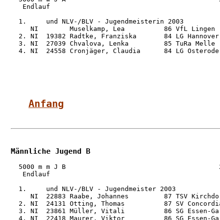
   Endlauf

  1.     und NLV-/BLV - Jugendmeisterin 2003

     NI        Muselkamp, Lea          86 VfL Lingen 
  2. NI  19382 Radtke, Franziska       84 LG Hannover
  3. NI  27039 Chvalova, Lenka         85 TuRa Melle 
  4. NI  24558 Cronjäger, Claudia      84 LG Osterode
Anfang
Männliche Jugend B
  5000 m m J B                                       2
   Endlauf

  1.     und NLV-/BLV - Jugendmeister 2003

     NI  22883 Raabe, Johannes         87 TSV Kirchdo
  2. NI  24131 Otting, Thomas          87 SV Concordi
  3. NI  23861 Müller, Vitali          86 SG Essen-Ga
  4. NI  22418 Maurer, Viktor          86 SG Essen-Ga