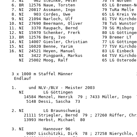
  5. NI    962 Steinke, Peter          70 TV Norden  
  6. BR  12576 Naue, Torsten           65 LG Bremen-N
  7. NI  20817 Assmann, Ingo           79 TuRa Melle 
  8. NI    903 Cordes, Uwe             65 LG Kreis Ve
  9. NI  21094 Narloch, Ulf            81 TSV Kirchdo
 10. NI  27690 Beermann, Oliver        78 TuS Wunstor
 11. NI   3370 Raupach, Bernd          70 SG Misburg 
 12. NI  15970 Schenker, Frerk         80 LG Göttinge
 13. BR  12576 Berg, Ivo               79 Bremer LT  
 14. NI  14007 Giesler, Christian      77 LG Göttinge
 15. NI  16020 Benne, Yarim            77 TSV Kirchdo
 16. NI  24521 Heyen, Manuel           83 LG Einbeck 
     NI   3422 Pingpank, Markus        64 TSV Kirchdo
     NI  25002 Moog, Ralf              65 LG Osterode
  3 x 1000 m Staffel Männer                          2
   Endlauf

  1.     und NLV-/BLV - Meister 2003

     NI        LG Göttingen                          
       14584 Menzel, Henrik  79 ; 7433 Müller, Ingo  7
        5148 Dessi, Sascha  73

  2. NI        LG Braunschweig                       
       21111 Striegler, Bernd  79 ; 27260 Rüffer, Chri
       13993 Herbst, Michael  80

  3. NI        Hannover 96                           
        9007 Lischitzki, Dirk  78 ; 27258 Nierychlo, M