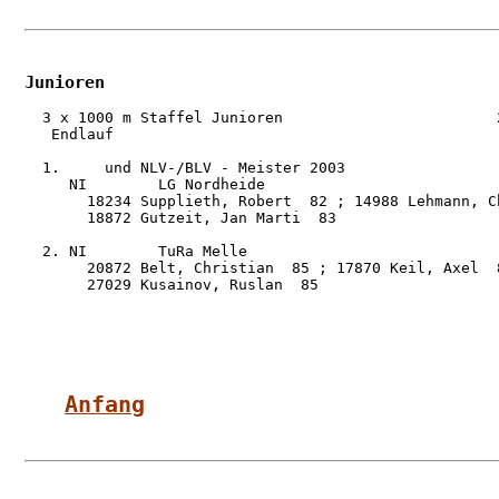
Junioren
  3 x 1000 m Staffel Junioren                        2
   Endlauf

  1.     und NLV-/BLV - Meister 2003

     NI        LG Nordheide                          
       18234 Supplieth, Robert  82 ; 14988 Lehmann, Ch
       18872 Gutzeit, Jan Marti  83

  2. NI        TuRa Melle                            
       20872 Belt, Christian  85 ; 17870 Keil, Axel  8
       27029 Kusainov, Ruslan  85

Anfang