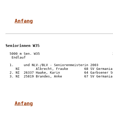
Anfang
Seniorinnen W35
  5000 m Sen. W35                                    2
   Endlauf

  1.     und NLV-/BLV - Seniorenmeisterin 2003

     NI        Albrecht, Frauke        68 SV Germania
  2. NI  26337 Haake, Karin            64 Garbsener S
  3. NI  25819 Brandes, Anke           67 SV Germania
Anfang