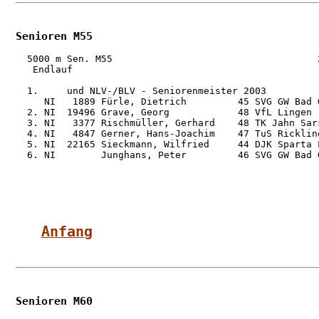
Senioren M55
  5000 m Sen. M55                                    2
   Endlauf

  1.     und NLV-/BLV - Seniorenmeister 2003

     NI   1889 Fürle, Dietrich         45 SVG GW Bad 
  2. NI  19496 Grave, Georg            48 VfL Lingen 
  3. NI   3377 Rischmüller, Gerhard    48 TK Jahn Sar
  4. NI   4847 Gerner, Hans-Joachim    47 TuS Ricklin
  5. NI  22165 Sieckmann, Wilfried     44 DJK Sparta 
  6. NI        Junghans, Peter         46 SVG GW Bad 
Anfang
Senioren M60