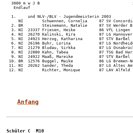
  3000 m w J B                                       2
   Endlauf

  1.     und NLV-/BLV - Jugendmeisterin 2003

     NI        Schwennen, Cornelia     87 SV Concordi
  2. BR        Steinemann, Natalie     87 SV Werder B
  3. NI  23337 Friesen, Heike          86 VfL Lingen 
  4. NI  26270 Kalinski, Kira          87 LG Hannover
  5. NI  24923 Herzog, Katharina       87 STV Barßel 
  6. NI  26196 Buhr, Lorina            87 LG Nordheid
  7. NI  21279 Bludau, Sirkka          87 LG Osnabrüc
  8. NI  22880 Kahn, Tabea             87 TSG Bad Har
  9. NI  24922 Maaß, Mareike           87 STV Barßel 
 10. BR  12576 Buggel, Maike           86 LG Bremen-N
 11. NI  20262 Sander, Theda           87 LG Altes Am
 12. NI        Richter, Monique        87 LAV Alfeld 
Anfang
Schüler C  M10