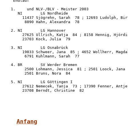
   Endlauf

  1.     und NLV-/BLV - Meister 2003

     NI        LG Nordheide                          
       11437 Sjögrehn, Sarah  78 ; 12693 Ludolph, Birt
        8890 Hahn, Alexandra  78

  2. NI        LG Hannover                           
       27625 Ullrich, Katja  84 ; 8158 Hennig, Hjördis
       23703 Kock, Julia  79

  3. NI        LG Osnabrück                          
       19833 Schweer, Jana  85 ; 4652 Wollherr, Magdal
        6791 Kuhlmann, Sarah  77

  4. BR        SV Werder Bremen                      
        2500 Lohmann, Jessica  81 ; 2501 Loock, Jana  
        2501 Bruns, Nora  84

  5. NI        LG Göttingen I                        
       27612 Nemecek, Tanja  73 ; 17390 Fenner, Antje 
       23708 Berndt, Christine  82

Anfang