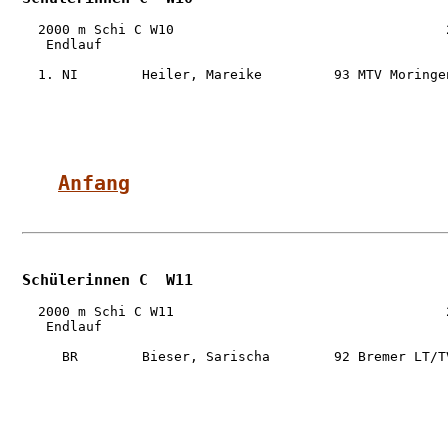
  2000 m Schi C W10                                  2
   Endlauf

  1. NI        Heiler, Mareike         93 MTV Moringe
Anfang
Schülerinnen C  W11
  2000 m Schi C W11                                  2
   Endlauf

     BR        Bieser, Sarischa        92 Bremer LT/T