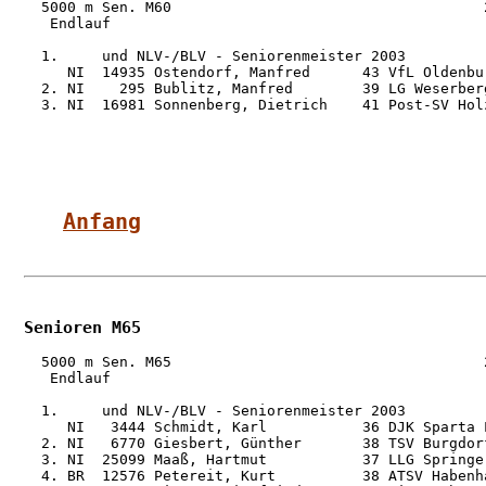
  5000 m Sen. M60                                    2
   Endlauf

  1.     und NLV-/BLV - Seniorenmeister 2003

     NI  14935 Ostendorf, Manfred      43 VfL Oldenbu
  2. NI    295 Bublitz, Manfred        39 LG Weserber
  3. NI  16981 Sonnenberg, Dietrich    41 Post-SV Hol
Anfang
Senioren M65
  5000 m Sen. M65                                    2
   Endlauf

  1.     und NLV-/BLV - Seniorenmeister 2003

     NI   3444 Schmidt, Karl           36 DJK Sparta 
  2. NI   6770 Giesbert, Günther       38 TSV Burgdor
  3. NI  25099 Maaß, Hartmut           37 LLG Springe
  4. BR  12576 Petereit, Kurt          38 ATSV Habenh