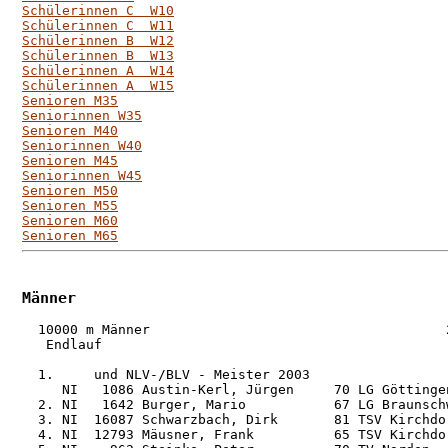
Schülerinnen C  W10
Schülerinnen C  W11
Schülerinnen B  W12
Schülerinnen B  W13
Schülerinnen A  W14
Schülerinnen A  W15
Senioren M35
Seniorinnen W35
Senioren M40
Seniorinnen W40
Senioren M45
Seniorinnen W45
Senioren M50
Senioren M55
Senioren M60
Senioren M65
Männer
  10000 m Männer                                     2
   Endlauf

  1.     und NLV-/BLV - Meister 2003

     NI   1086 Austin-Kerl, Jürgen     70 LG Göttinge
  2. NI   1642 Burger, Mario           67 LG Braunsch
  3. NI  16087 Schwarzbach, Dirk       81 TSV Kirchdo
  4. NI  12793 Mäusner, Frank          65 TSV Kirchdo