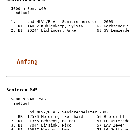
  5000 m Sen. W40                                    2
   Endlauf

  1.     und NLV-/BLV - Seniorenmeisterin 2003

     NI  14062 Kuhlenkamp, Sylvia      62 Garbsener S
  2. NI  26244 Eichinger, Anke         63 SV Lemwerde
Anfang
Senioren M45
  5000 m Sen. M45                                    2
   Endlauf

  1.     und NLV-/BLV - Seniorenmeister 2003

     BR  12576 Memering, Bernhard      56 Bremer LT  
  2. NI   1366 Behrens, Rainer         57 LG Osterode
  3. NI   7044 Eijsink, Nico           57 LAV Zeven  
  4. NI  26827 Kassner, Uwe            57 LG Göttinge