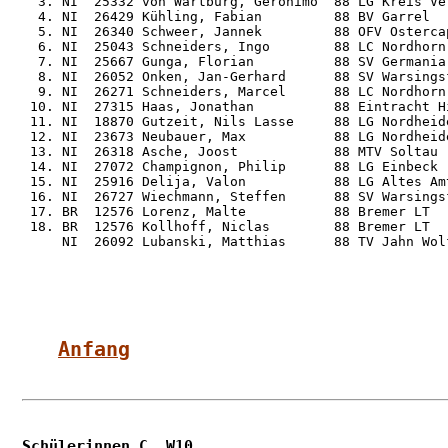
  3. NI  25332 von Wartburg, Geronimo  88 LG Kreis Ve
  4. NI  26429 Kühling, Fabian         88 BV Garrel  
  5. NI  26340 Schweer, Jannek         88 OFV Osterca
  6. NI  25043 Schneiders, Ingo        88 LC Nordhorn
  7. NI  25667 Gunga, Florian          88 SV Germania
  8. NI  26052 Onken, Jan-Gerhard      88 SV Warsings
  9. NI  26271 Schneiders, Marcel      88 LC Nordhorn
 10. NI  27315 Haas, Jonathan          88 Eintracht H
 11. NI  18870 Gutzeit, Nils Lasse     88 LG Nordheid
 12. NI  23673 Neubauer, Max           88 LG Nordheid
 13. NI  26318 Asche, Joost            88 MTV Soltau 
 14. NI  27072 Champignon, Philip      88 LG Einbeck 
 15. NI  25916 Delija, Valon           88 LG Altes Am
 16. NI  26727 Wiechmann, Steffen      88 SV Warsings
 17. BR  12576 Lorenz, Malte           88 Bremer LT  
 18. BR  12576 Kollhoff, Niclas        88 Bremer LT  
     NI  26092 Lubanski, Matthias      88 TV Jahn Wol
Anfang
Schülerinnen C  W10