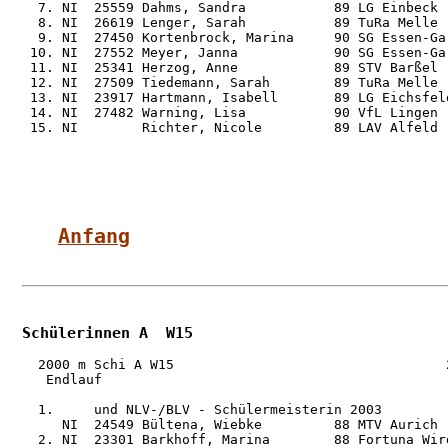
  7. NI  25559 Dahms, Sandra           89 LG Einbeck 
  8. NI  26619 Lenger, Sarah           89 TuRa Melle 
  9. NI  27450 Kortenbrock, Marina     90 SG Essen-Ga
 10. NI  27552 Meyer, Janna            90 SG Essen-Ga
 11. NI  25341 Herzog, Anne            89 STV Barßel 
 12. NI  27509 Tiedemann, Sarah        89 TuRa Melle 
 13. NI  23917 Hartmann, Isabell       89 LG Eichsfel
 14. NI  27482 Warning, Lisa           90 VfL Lingen 
 15. NI        Richter, Nicole         89 LAV Alfeld 
Anfang
Schülerinnen A  W15
  2000 m Schi A W15                                  2
   Endlauf

  1.     und NLV-/BLV - Schülermeisterin 2003

     NI  24549 Bültena, Wiebke         88 MTV Aurich 
  2. NI  23301 Barkhoff, Marina        88 Fortuna Wir