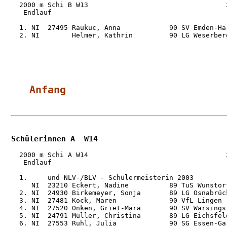
  2000 m Schi B W13                                  2
   Endlauf

  1. NI  27495 Raukuc, Anna            90 SV Emden-Ha
  2. NI        Helmer, Kathrin         90 LG Weserber
Anfang
Schülerinnen A  W14
  2000 m Schi A W14                                  2
   Endlauf

  1.     und NLV-/BLV - Schülermeisterin 2003

     NI  23210 Eckert, Nadine          89 TuS Wunstor
  2. NI  24930 Birkemeyer, Sonja       89 LG Osnabrüc
  3. NI  27481 Kock, Maren             90 VfL Lingen 
  4. NI  27520 Onken, Griet-Mara       90 SV Warsings
  5. NI  24791 Müller, Christina       89 LG Eichsfel
  6. NI  27553 Ruhl, Julia             90 SG Essen-Ga