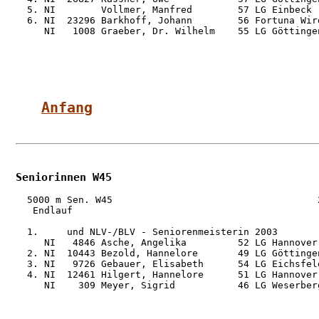
  5. NI        Vollmer, Manfred        57 LG Einbeck 
  6. NI  23296 Barkhoff, Johann        56 Fortuna Wir
     NI   1008 Graeber, Dr. Wilhelm    55 LG Göttinge
Anfang
Seniorinnen W45
  5000 m Sen. W45                                    2
   Endlauf

  1.     und NLV-/BLV - Seniorenmeisterin 2003

     NI   4846 Asche, Angelika         52 LG Hannover
  2. NI  10443 Bezold, Hannelore       49 LG Göttinge
  3. NI   9726 Gebauer, Elisabeth      54 LG Eichsfel
  4. NI  12461 Hilgert, Hannelore      51 LG Hannover
     NI    309 Meyer, Sigrid           46 LG Weserber