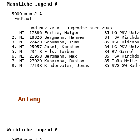
Männliche Jugend A
  5000 m m J A                                       2
   Endlauf

  1.     und NLV-/BLV - Jugendmeister 2003

     NI  17886 Fritze, Holger          85 LG PSV Uelz
  2. NI  18826 Bergmann, Hannes        84 TSV Kirchdo
  3. NI  22420 Schumann, Timo          85 DSC Oldenbu
  4. NI  25957 Jäkel, Kersten          84 LG PSV Uelz
  5. NI  23418 Eils, Torben            84 BV Garrel  
  6. NI  21958 Bergmann, Max           85 TSV Kirchdo
  7. NI  27029 Kusainov, Ruslan        85 TuRa Melle 
  8. NI  27138 Kindervater, Jonas      85 SVG GW Bad 
Anfang
Weibliche Jugend A
  5000 m w J A                                       2