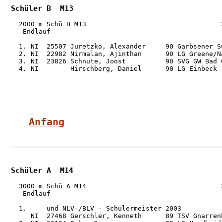
Schüler B  M13
  2000 m Schü B M13                                  2
   Endlauf

  1. NI  25507 Juretzko, Alexander     90 Garbsener S
  2. NI  22982 Nirmalan, Ajinthan      90 LG Greene/N
  3. NI  23826 Schnute, Joost          90 SVG GW Bad 
  4. NI        Hirschberg, Daniel      90 LG Einbeck 
Anfang
Schüler A  M14
  3000 m Schü A M14                                  2
   Endlauf

  1.     und NLV-/BLV - Schülermeister 2003

     NI  27468 Gerschler, Kenneth      89 TSV Gnarren