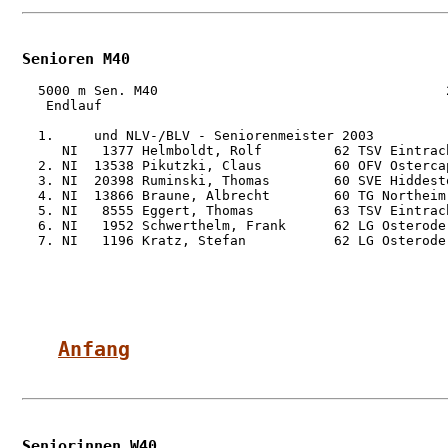
Senioren M40
  5000 m Sen. M40                                    2
   Endlauf

  1.     und NLV-/BLV - Seniorenmeister 2003

     NI   1377 Helmboldt, Rolf         62 TSV Eintrac
  2. NI  13538 Pikutzki, Claus         60 OFV Osterca
  3. NI  20398 Ruminski, Thomas        60 SVE Hiddest
  4. NI  13866 Braune, Albrecht        60 TG Northeim
  5. NI   8555 Eggert, Thomas          63 TSV Eintrac
  6. NI   1952 Schwerthelm, Frank      62 LG Osterode
  7. NI   1196 Kratz, Stefan           62 LG Osterode
Anfang
Seniorinnen W40