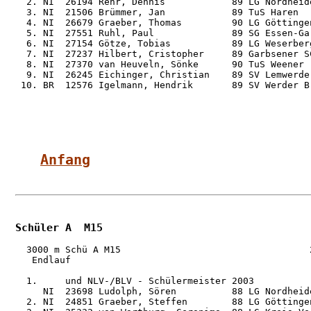
  2. NI  26194 Rehr, Dennis            89 LG Nordheid
  3. NI  21506 Brümmer, Jan            89 TuS Haren  
  4. NI  26679 Graeber, Thomas         90 LG Göttinge
  5. NI  27551 Ruhl, Paul              89 SG Essen-Ga
  6. NI  27154 Götze, Tobias           89 LG Weserber
  7. NI  27237 Hilbert, Cristopher     89 Garbsener S
  8. NI  27370 van Heuveln, Sönke      90 TuS Weener 
  9. NI  26245 Eichinger, Christian    89 SV Lemwerde
 10. BR  12576 Igelmann, Hendrik       89 SV Werder B
Anfang
Schüler A  M15
  3000 m Schü A M15                                  2
   Endlauf

  1.     und NLV-/BLV - Schülermeister 2003

     NI  23698 Ludolph, Sören          88 LG Nordheid
  2. NI  24851 Graeber, Steffen        88 LG Göttinge