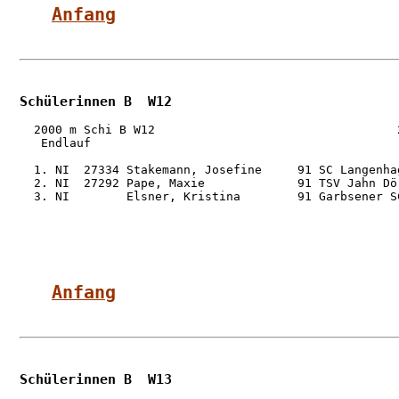
Anfang
Schülerinnen B  W12
  2000 m Schi B W12                                  2
   Endlauf

  1. NI  27334 Stakemann, Josefine     91 SC Langenha
  2. NI  27292 Pape, Maxie             91 TSV Jahn Dö
  3. NI        Elsner, Kristina        91 Garbsener S
Anfang
Schülerinnen B  W13