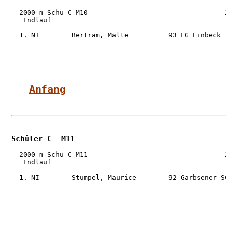
  2000 m Schü C M10                                  2
   Endlauf

  1. NI        Bertram, Malte          93 LG Einbeck 
Anfang
Schüler C  M11
  2000 m Schü C M11                                  2
   Endlauf

  1. NI        Stümpel, Maurice        92 Garbsener S