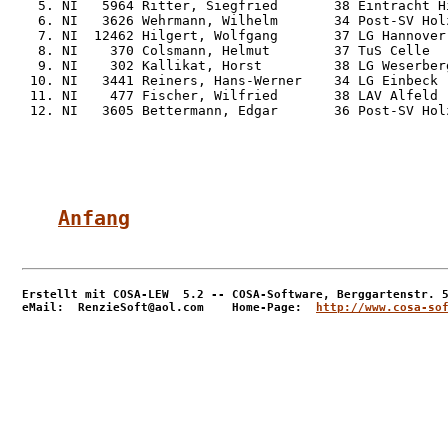
  5. NI   5964 Ritter, Siegfried       38 Eintracht H
  6. NI   3626 Wehrmann, Wilhelm       34 Post-SV Hol
  7. NI  12462 Hilgert, Wolfgang       37 LG Hannover
  8. NI    370 Colsmann, Helmut        37 TuS Celle  
  9. NI    302 Kallikat, Horst         38 LG Weserber
 10. NI   3441 Reiners, Hans-Werner    34 LG Einbeck 
 11. NI    477 Fischer, Wilfried       38 LAV Alfeld 
 12. NI   3605 Bettermann, Edgar       36 Post-SV Hol
Anfang
Erstellt mit COSA-LEW  5.2 -- COSA-Software, Berggartenstr. 5
eMail:  RenzieSoft@aol.com    Home-Page:  
http://www.cosa-so