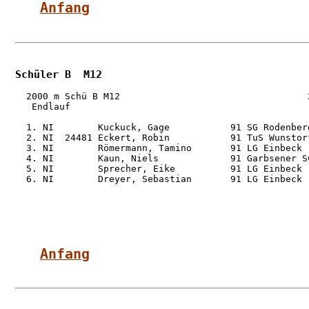
Anfang
Schüler B  M12
  2000 m Schü B M12                                  2
   Endlauf

  1. NI        Kuckuck, Gage           91 SG Rodenber
  2. NI  24481 Eckert, Robin           91 TuS Wunstor
  3. NI        Römermann, Tamino       91 LG Einbeck 
  4. NI        Kaun, Niels             91 Garbsener S
  5. NI        Sprecher, Eike          91 LG Einbeck 
  6. NI        Dreyer, Sebastian       91 LG Einbeck 
Anfang