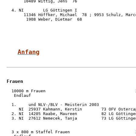
       10489 Wittig, Jens  76

  4. NI        LG Göttingen I                        
       11346 Höffker, Michael  78 ; 9953 Schulz, Marce
        1908 Weber, Dietmar  68

Anfang
Frauen
  10000 m Frauen                                     2
   Endlauf

  1.     und NLV-/BLV - Meisterin 2003

     NI  25937 Kahmann, Kerstin        73 OFV Osterca
  2. NI  14205 Raabe, Maureen          82 LG Göttinge
  3. NI  27612 Nemecek, Tanja          73 LG Göttinge
  3 x 800 m Staffel Frauen                           2